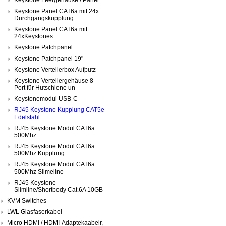
Keystone Panel CAT6a mit 24x
Durchgangskupplung
Keystone Panel CAT6a mit
24xKeystones
Keystone Patchpanel
Keystone Patchpanel 19"
Keystone Verteilerbox Aufputz
Keystone Verteilergehäuse 8-
Port für Hutschiene un
Keystonemodul USB-C
RJ45 Keystone Kupplung CAT5e
Edelstahl
RJ45 Keystone Modul CAT6a
500Mhz
RJ45 Keystone Modul CAT6a
500Mhz Kupplung
RJ45 Keystone Modul CAT6a
500Mhz Slimeline
RJ45 Keystone
Slimline/Shortbody Cat.6A 10GB
KVM Switches
LWL Glasfaserkabel
Micro HDMI / HDMI-Adaptekaabelr,