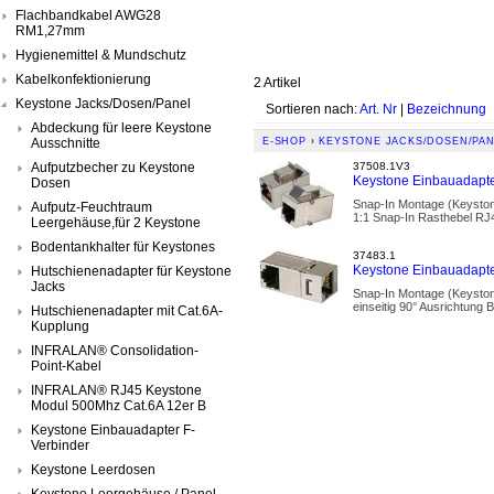
Flachbandkabel AWG28
RM1,27mm
Hygienemittel & Mundschutz
Kabelkonfektionierung
2 Artikel
Keystone Jacks/Dosen/Panel
Sortieren nach:
Art. Nr
|
Bezeichnung
Abdeckung für leere Keystone
Ausschnitte
E-SHOP
›
KEYSTONE JACKS/DOSEN/PA
Aufputzbecher zu Keystone
37508.1V3
Keystone Einbauadapte
Dosen
Snap-In Montage (Keyston
Aufputz-Feuchtraum
1:1 Snap-In Rasthebel RJ4
Leergehäuse,für 2 Keystone
Bodentankhalter für Keystones
37483.1
Keystone Einbauadapte
Hutschienenadapter für Keystone
Jacks
Snap-In Montage (Keysto
einseitig 90° Ausrichtung
Hutschienenadapter mit Cat.6A-
Kupplung
INFRALAN® Consolidation-
Point-Kabel
INFRALAN® RJ45 Keystone
Modul 500Mhz Cat.6A 12er B
Keystone Einbauadapter F-
Verbinder
Keystone Leerdosen
Keystone Leergehäuse / Panel