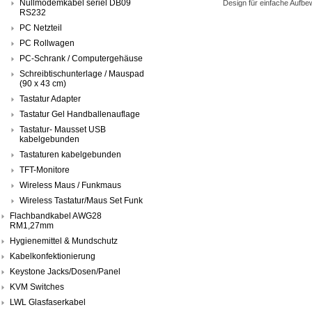
Nullmodemkabel seriel DB09
Design für einfache Aufbe
RS232
PC Netzteil
PC Rollwagen
PC-Schrank / Computergehäuse
Schreibtischunterlage / Mauspad
(90 x 43 cm)
Tastatur Adapter
Tastatur Gel Handballenauflage
Tastatur- Mausset USB
kabelgebunden
Tastaturen kabelgebunden
TFT-Monitore
Wireless Maus / Funkmaus
Wireless Tastatur/Maus Set Funk
Flachbandkabel AWG28
RM1,27mm
Hygienemittel & Mundschutz
Kabelkonfektionierung
Keystone Jacks/Dosen/Panel
KVM Switches
LWL Glasfaserkabel