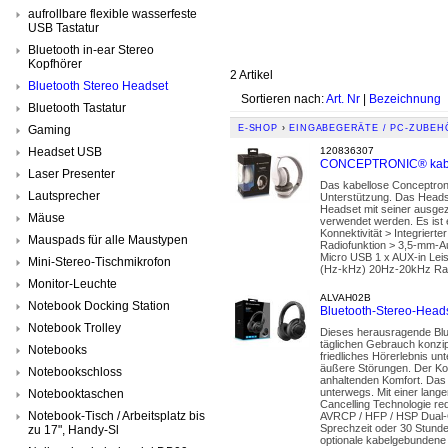
aufrollbare flexible wasserfeste
USB Tastatur
Bluetooth in-ear Stereo
Kopfhörer
2 Artikel
Bluetooth Stereo Headset
Sortieren nach:
Art. Nr
|
Bezeichnung
Bluetooth Tastatur
Gaming
E-SHOP
›
EINGABEGERÄTE / PC-ZUBEH
Headset USB
120836307
CONCEPTRONIC® kabel
Laser Presenter
Das kabellose Conceptroni
Lautsprecher
Unterstützung. Das Headse
Headset mit seiner ausgez
Mäuse
verwendet werden. Es ist e
Konnektivität > Integriert
Mauspads für alle Maustypen
Radiofunktion > 3,5-mm-A
Micro USB 1 x AUX-in Lei
Mini-Stereo-Tischmikrofon
(Hz-kHz) 20Hz-20kHz Rad
Monitor-Leuchte
ALVAH02B
Notebook Docking Station
Bluetooth-Stereo-Heads
Notebook Trolley
Dieses herausragende Blue
täglichen Gebrauch konzip
Notebooks
friedliches Hörerlebnis u
äußere Störungen. Der Kop
Notebookschloss
anhaltenden Komfort. Das 
unterwegs. Mit einer lange
Notebooktaschen
Cancelling Technologie re
Notebook-Tisch / Arbeitsplatz bis
AVRCP / HFP / HSP Dual-Ge
Sprechzeit oder 30 Stunde
zu 17", Handy-Sl
optionale kabelgebundene 