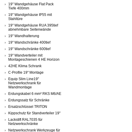
19" Wandgehäuse Flat Pack
Tiefe 400mm
19" Wandgehäuse IP55 mit
Stahltüre
19" Wandgehäuse RUA 395tief
abnehmbare Seitenwände
19" Wandhalterung
19" Wandschränke 400tief
19" Wandschränke 600tief
19" Wandverteiler mit
Montageschienen 4 HE Horizon
42HE Klima Schrank
C-Profile 19" Montage
Equip Slim Line19"
Netzwerkschrank für
Wandmontage
Erdungskabel 6 mm² RKS M6/AE
Erdungssatz für Schränke
Ersatzschlüssel TRITON
Kippschutz für Standverteiler 19"
Lackstift RAL7035 für
Netzwerkschränke
Netzwerkschrank Werkzeuge für