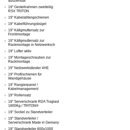
ausziehbar
19" Gestellrahmen zweiteilig
RSX TRITON
19" Kabelabfangschienen
19" Kabelführungsbügel
19" Käfigmuttersatz zur
Frontmontage
19" Käfigmuttersatz zur
Rackmontage in Netzwerksch
19" Lüfter aktiv
19" Montageschrauben zur
Rackmontage
19" Netzwerkständer 4HE
19" Profilschienen für
Wandgehäuse
19" Rangierpanel /
Kabelmanagement
19" Rollensatz
19" Serverschrank RDA Traglast
1800Kg / TRITON®
19" Sockel zu Standverteiler
19" Standverteiler /
Serverschrank Made in Gemany
19" Standverteiler 600x1000