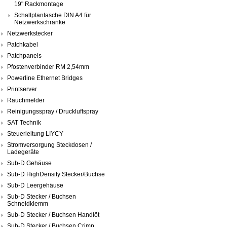
19" Rackmontage
Schaltplantasche DIN A4 für
Netzwerkschränke
Netzwerkstecker
Patchkabel
Patchpanels
Pfostenverbinder RM 2,54mm
Powerline Ethernet Bridges
Printserver
Rauchmelder
Reinigungsspray / Druckluftspray
SAT Technik
Steuerleitung LIYCY
Stromversorgung Steckdosen /
Ladegeräte
Sub-D Gehäuse
Sub-D HighDensity Stecker/Buchse
Sub-D Leergehäuse
Sub-D Stecker / Buchsen
Schneidklemm
Sub-D Stecker / Buchsen Handlöt
Sub-D Stecker / Buchsen Crimp