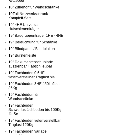
RAL9005
10" Zubehör für Wandschränke
10Zoll Netzwerkschrank
Komplett-Sets
19" 4HE Universal
Hutschienenträger
19" Baugruppenträger 1HE - 4HE
19" Beleuchtung für Schränke
19" Blindpanel / Blindplatten
19" Bürstenleiste
19" Dokumentenschublade
ausziehbar + abschließbar
19" Fachboden 0,5HE
tiefenverstellbar Traglast bis
19" Fachboden 3HE 450tief bis
36Kg
19" Fachböden für
Wandschränke
19" Fachboden
Schwerlastfachboden bis 100Kg
für Se
19" Fachboden tiefenverstellbar
Traglast 120Kg
19" Fachboden variabel