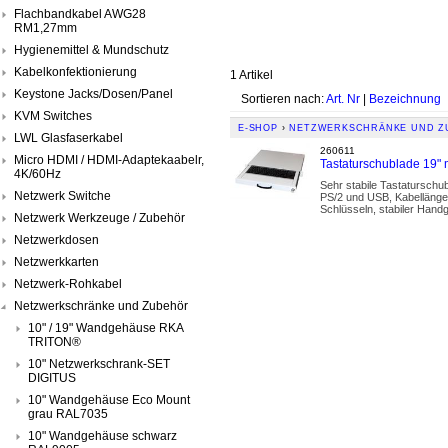
Flachbandkabel AWG28
RM1,27mm
Hygienemittel & Mundschutz
Kabelkonfektionierung
1 Artikel
Keystone Jacks/Dosen/Panel
Sortieren nach:
Art. Nr
|
Bezeichnung
KVM Switches
E-SHOP
›
NETZWERKSCHRÄNKE UND Z
LWL Glasfaserkabel
260611
Micro HDMI / HDMI-Adaptekaabelr,
Tastaturschublade 19" m
4K/60Hz
Sehr stabile Tastaturschu
Netzwerk Switche
PS/2 und USB, Kabellänge 
Schlüsseln, stabiler Handg
Netzwerk Werkzeuge / Zubehör
Netzwerkdosen
Netzwerkkarten
Netzwerk-Rohkabel
Netzwerkschränke und Zubehör
10" / 19" Wandgehäuse RKA
TRITON®
10" Netzwerkschrank-SET
DIGITUS
10" Wandgehäuse Eco Mount
grau RAL7035
10" Wandgehäuse schwarz