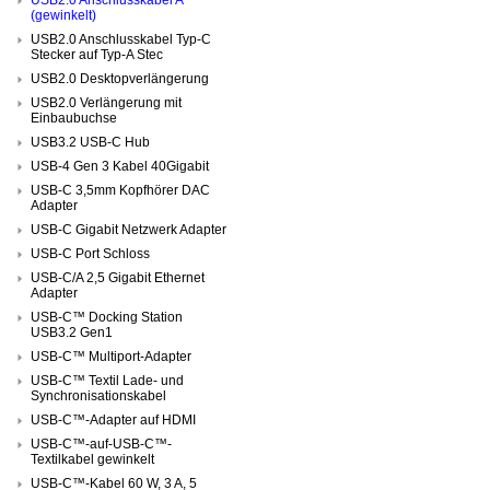
(gewinkelt)
USB2.0 Anschlusskabel Typ-C
Stecker auf Typ-A Stec
USB2.0 Desktopverlängerung
USB2.0 Verlängerung mit
Einbaubuchse
USB3.2 USB-C Hub
USB-4 Gen 3 Kabel 40Gigabit
USB-C 3,5mm Kopfhörer DAC
Adapter
USB-C Gigabit Netzwerk Adapter
USB-C Port Schloss
USB-C/A 2,5 Gigabit Ethernet
Adapter
USB-C™ Docking Station
USB3.2 Gen1
USB-C™ Multiport-Adapter
USB-C™ Textil Lade- und
Synchronisationskabel
USB-C™-Adapter auf HDMI
USB-C™-auf-USB-C™-
Textilkabel gewinkelt
USB-C™-Kabel 60 W, 3 A, 5