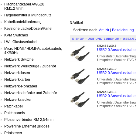
Flachbandkabel AWG28
RM1,27mm
Hygienemittel & Mundschutz
Kabelkonfektionierung
3 Artikel
Keystone Jacks/Dosen/Panel
Sortieren nach:
Art. Nr
|
Bezeichnung
KVM Switches
E-SHOP
›
USB UND ZUBEHÖR
›
USB2.0
LWL Glasfaserkabel
K5245SW.0,5
Micro HDMI / HDMI-Adaptekaabelr,
USB2.0 Anschlusskabel A
4K/60Hz
Unterstützt Datenübertrag
Netzwerk Switche
Umspritzte Stecker, PVC 
Netzwerk Werkzeuge / Zubehör
K5245SW.1,0
Netzwerkdosen
USB2.0 Anschlusskabel A
Netzwerkkarten
Unterstützt Datenübertrag
Umspritzte Stecker, PVC 
Netzwerk-Rohkabel
K5245SW.1,8
Netzwerkschränke und Zubehör
USB2.0 Anschlusskabel A
Netzwerkstecker
Unterstützt Datenübertrag
Patchkabel
Umspritzte Stecker, PVC 
Patchpanels
Pfostenverbinder RM 2,54mm
Powerline Ethernet Bridges
Printserver