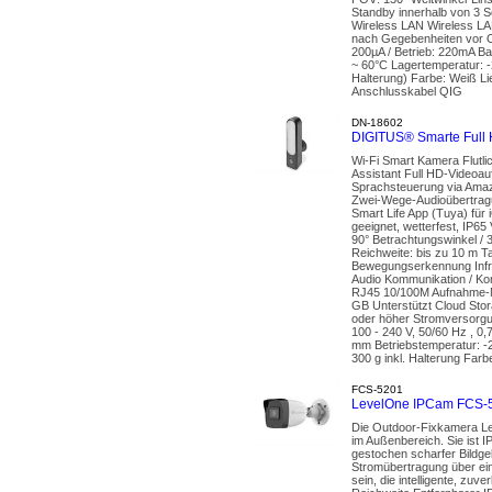
Standby innerhalb von 3 
Wireless LAN Wireless LAN
nach Gegebenheiten vor O
200µA / Betrieb: 220mA Ba
~ 60°C Lagertemperatur: -
Halterung) Farbe: Weiß L
Anschlusskabel QIG
DN-18602
DIGITUS® Smarte Full 
Wi-Fi Smart Kamera Flutl
Assistant Full HD-Videoauf
Sprachsteuerung via Amaz
Zwei-Wege-Audioübertragu
Smart Life App (Tuya) für
geeignet, wetterfest, IP
90° Betrachtungswinkel / 
Reichweite: bis zu 10 m 
Bewegungserkennung Infra
Audio Kommunikation / Ko
RJ45 10/100M Aufnahme-Mo
GB Unterstützt Cloud Sto
oder höher Stromversorg
100 - 240 V, 50/60 Hz , 0
mm Betriebstemperatur: -
300 g inkl. Halterung Far
FCS-5201
LevelOne IPCam FCS-5
Die Outdoor-Fixkamera Le
im Außenbereich. Sie ist I
gestochen scharfer Bildge
Stromübertragung über ein 
sein, die intelligente, zu