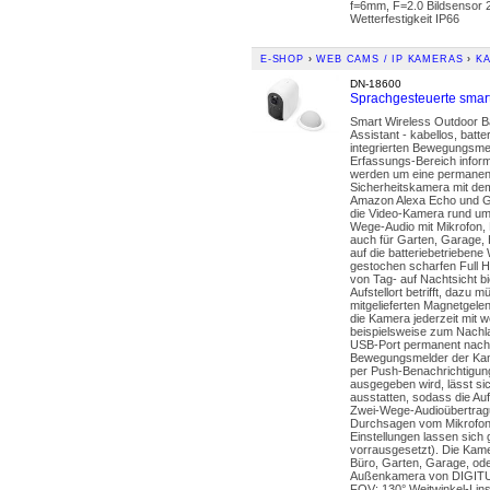
f=6mm, F=2.0 Bildsensor 
Wetterfestigkeit IP66
E-SHOP
›
WEB CAMS / IP KAMERAS
›
K
DN-18600
Sprachgesteuerte smar
Smart Wireless Outdoor B
Assistant - kabellos, bat
integrierten Bewegungsme
Erfassungs-Bereich informi
werden um eine permanente
Sicherheitskamera mit de
Amazon Alexa Echo und Go
die Video-Kamera rund um
Wege-Audio mit Mikrofon,
auch für Garten, Garage, 
auf die batteriebetrieben
gestochen scharfen Full H
von Tag- auf Nachtsicht bi
Aufstellort betrifft, dazu
mitgelieferten Magnetgelen
die Kamera jederzeit mit 
beispielsweise zum Nachlad
USB-Port permanent nachla
Bewegungsmelder der Kame
per Push-Benachrichtigung
ausgegeben wird, lässt si
ausstatten, sodass die Au
Zwei-Wege-Audioübertragu
Durchsagen vom Mikrofon 
Einstellungen lassen sich
vorrausgesetzt). Die Kamer
Büro, Garten, Garage, oder
Außenkamera von DIGITUS®
FOV: 130° Weitwinkel-Lins