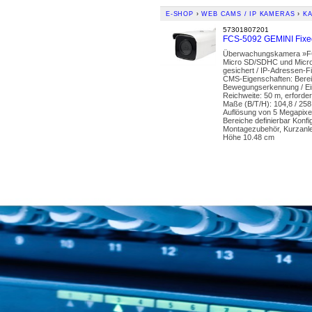
E-SHOP
›
WEB CAMS / IP KAMERAS
›
K
57301807201
FCS-5092 GEMINI Fixed
Überwachungskamera »FCS-
Micro SD/SDHC und Micro 
gesichert / IP-Adressen-Fi
CMS-Eigenschaften: Berei
Bewegungserkennung / Ein
Reichweite: 50 m, erforde
Maße (B/T/H): 104,8 / 258
Auflösung von 5 Megapixel
Bereiche definierbar Konf
Montagezubehör, Kurzanle
Höhe 10.48 cm