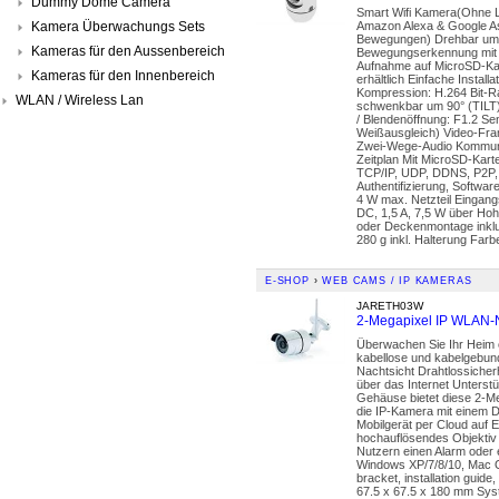
Dummy Dome Camera
Smart Wifi Kamera(Ohne L
Kamera Überwachungs Sets
Amazon Alexa & Google Ass
Bewegungen) Drehbar um 3
Kameras für den Aussenbereich
Bewegungserkennung mit P
Aufnahme auf MicroSD-Kart
Kameras für den Innenbereich
erhältlich Einfache Insta
Kompression: H.264 Bit-R
WLAN / Wireless Lan
schwenkbar um 90° (TILT)
/ Blendenöffnung: F1.2 Se
Weißausgleich) Video-Fra
Zwei-Wege-Audio Kommunik
Zeitplan Mit MicroSD-Kart
TCP/IP, UDP, DDNS, P2P, 
Authentifizierung, Softw
4 W max. Netzteil Eingang
DC, 1,5 A, 7,5 W über Hoh
oder Deckenmontage inklu
280 g inkl. Halterung Farb
E-SHOP
›
WEB CAMS / IP KAMERAS
JARETH03W
2-Megapixel IP WLAN-N
Überwachen Sie Ihr Heim 
kabellose und kabelgebund
Nachtsicht Drahtlossiche
über das Internet Unterstü
Gehäuse bietet diese 2-M
die IP-Kamera mit einem D
Mobilgerät per Cloud auf E
hochauflösendes Objektiv 
Nutzern einen Alarm oder 
Windows XP/7/8/10, Mac 
bracket, installation guid
67.5 x 67.5 x 180 mm Syst