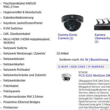
Flachbandkabel AWG28
RM1,27mm
Hygienemittel & Mundschutz
Kabelkonfektionierung
Keystone Jacks/Dosen/Panel
KVM Switches
LWL Glasfaserkabel
Dummy Dome
Kamera
Camera (1)
Überwachu
Micro HDMI / HDMI-Adaptekaabelr,
(1)
4K/60Hz
Netzwerk Switche
Netzwerk Werkzeuge / Zubehör
10 Artikel
Netzwerkdosen
Sortieren nach:
Art. Nr
|
Bezeichnung
Netzwerkkarten
E-SHOP
›
WEB CAMS / IP KAMERAS
Netzwerk-Rohkabel
571018
Netzwerkschränke und Zubehör
FCS-3101 MiniDom 2M
Netzwerkstecker
2Megapixel PoE Mini Dom 
kosteneffektive Überwachun
Patchkabel
Megapixel-Sensor und integ
Sicherheitsapplikationen 
Patchpanels
Service, Alarm nd Sensor,
sowie einem integrierten M
Pfostenverbinder RM 2,54mm
beweglicher Objekte und
Speicherserver versenden.
Powerline Ethernet Bridges
Überwachung geht 2-Megap
Printserver
und Nachtbeobachtungen Un