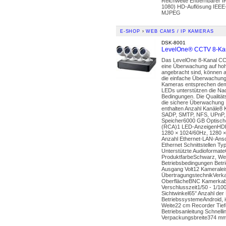
Reichweite Entfernbarer I
1080) HD-Auflösung IEEE-
MJPEG
E-SHOP
›
WEB CAMS / IP KAMERAS
DSK-8001
LevelOne® CCTV 8-Kana
Das LevelOne 8-Kanal CCT
eine Überwachung auf hohe
angebracht sind, können a
die einfache Überwachung
Kameras entsprechen dem w
LEDs unterstützen die Nach
Bedingungen. Die Qualität
die sichere Überwachung 
enthalten Anzahl Kanäle
SADP, SMTP, NFS, UPnP, 
Speicher6000 GB Optisch
(RCA)1 LED-AnzeigenHDD,
1280 × 1024/60Hz, 1280 ×
Anzahl Ethernet-LAN-Ans
Ethernet Schnittstellen 
Unterstützte Audioformat
ProduktfarbeSchwarz, Weiß
Betriebsbedingungen Betri
Ausgang Volt12 Kamerale
ÜbertragungstechnikVerk
OberflächeBNC Kamerkabel
Verschlusszeit1/50 - 1/1
Sichtwinkel65° Anzahl der
BetriebssystemeAndroid,
Weite22 cm Recorder Tie
Betriebsanleitung Schnelli
Verpackungsbreite374 m