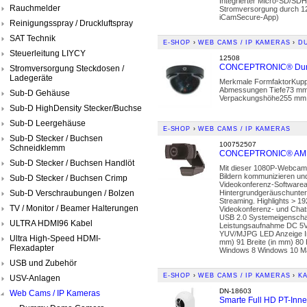
Integrierter Micro-SD/SDH
Rauchmelder
Stromversorgung durch 12V
iCamSecure-App)
Reinigungsspray / Druckluftspray
SAT Technik
E-SHOP
›
WEB CAMS / IP KAMERAS
›
D
Steuerleitung LIYCY
12508
CONCEPTRONIC® Dummy
Stromversorgung Steckdosen /
Ladegeräte
Merkmale FormfaktorKuppe
Abmessungen Tiefe73 mm
Sub-D Gehäuse
Verpackungshöhe255 mm 
Sub-D HighDensity Stecker/Buchse
Sub-D Leergehäuse
E-SHOP
›
WEB CAMS / IP KAMERAS
Sub-D Stecker / Buchsen
100752507
Schneidklemm
CONCEPTRONIC® AMDIS
Sub-D Stecker / Buchsen Handlöt
Mit dieser 1080P-Webcam k
Bildern kommunizieren und
Sub-D Stecker / Buchsen Crimp
Videokonferenz-Softwarea
Sub-D Verschraubungen / Bolzen
Hintergrundgeräuschunterd
Streaming. Highlights > 1
TV / Monitor / Beamer Halterungen
Videokonferenz- und Chats
USB 2.0 Systemeigenschaf
ULTRA HDMI96 Kabel
Leistungsaufnahme DC 5V 
YUV/MJPG LED Anzeige In
Ultra High-Speed HDMI-
mm) 91 Breite (in mm) 80
Flexadapter
Windows 8 Windows 10 Mac
USB und Zubehör
E-SHOP
›
WEB CAMS / IP KAMERAS
›
K
USV-Anlagen
DN-18603
Web Cams / IP Kameras
Smarte Full HD PT-Inn