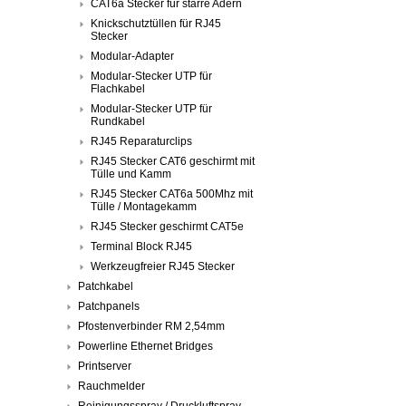
CAT6a Stecker für starre Adern
Knickschutztüllen für RJ45
Stecker
Modular-Adapter
Modular-Stecker UTP für
Flachkabel
Modular-Stecker UTP für
Rundkabel
RJ45 Reparaturclips
RJ45 Stecker CAT6 geschirmt mit
Tülle und Kamm
RJ45 Stecker CAT6a 500Mhz mit
Tülle / Montagekamm
RJ45 Stecker geschirmt CAT5e
Terminal Block RJ45
Werkzeugfreier RJ45 Stecker
Patchkabel
Patchpanels
Pfostenverbinder RM 2,54mm
Powerline Ethernet Bridges
Printserver
Rauchmelder
Reinigungsspray / Druckluftspray