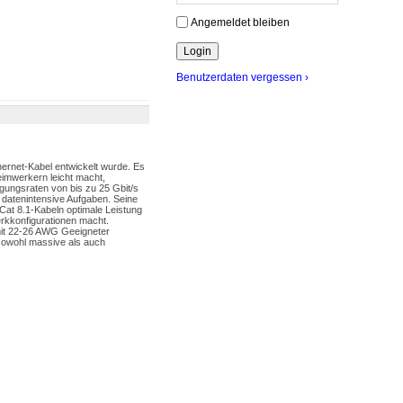
Angemeldet bleiben
Benutzerdaten vergessen ›
hernet-Kabel entwickelt wurde. Es
eimwerkern leicht macht,
gungsraten von bis zu 25 Gbit/s
 datenintensive Aufgaben. Seine
 Cat 8.1-Kabeln optimale Leistung
erkkonfigurationen macht.
mit 22-26 AWG Geeigneter
sowohl massive als auch