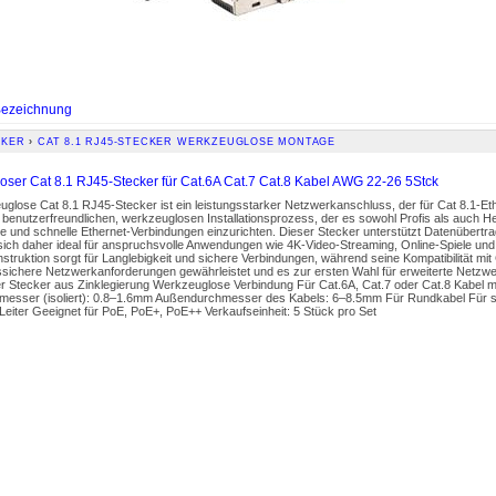
ezeichnung
CKER
›
CAT 8.1 RJ45-STECKER WERKZEUGLOSE MONTAGE
oser Cat 8.1 RJ45-Stecker für Cat.6A Cat.7 Cat.8 Kabel AWG 22-26 5Stck
glose Cat 8.1 RJ45-Stecker ist ein leistungsstarker Netzwerkanschluss, der für Cat 8.1-Et
n benutzerfreundlichen, werkzeuglosen Installationsprozess, der es sowohl Profis als auch H
e und schnelle Ethernet-Verbindungen einzurichten. Dieser Stecker unterstützt Datenübertra
sich daher ideal für anspruchsvolle Anwendungen wie 4K-Video-Streaming, Online-Spiele und
struktion sorgt für Langlebigkeit und sichere Verbindungen, während seine Kompatibilität mit
ssichere Netzwerkanforderungen gewährleistet und es zur ersten Wahl für erweiterte Netzw
r Stecker aus Zinklegierung Werkzeuglose Verbindung Für Cat.6A, Cat.7 oder Cat.8 Kabel 
messer (isoliert): 0.8–1.6mm Außendurchmesser des Kabels: 6–8.5mm Für Rundkabel Für 
e Leiter Geeignet für PoE, PoE+, PoE++ Verkaufseinheit: 5 Stück pro Set