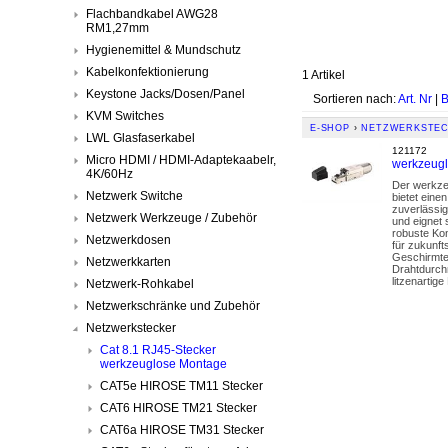
Flachbandkabel AWG28
RM1,27mm
Hygienemittel & Mundschutz
Kabelkonfektionierung
1 Artikel
Keystone Jacks/Dosen/Panel
Sortieren nach:
Art. Nr
|
B
KVM Switches
E-SHOP
›
NETZWERKSTE
LWL Glasfaserkabel
121172
Micro HDMI / HDMI-Adaptekaabelr,
werkzeugl
4K/60Hz
Der werkzeu
Netzwerk Switche
bietet eine
zuverlässig
Netzwerk Werkzeuge / Zubehör
und eignet 
robuste Kon
Netzwerkdosen
für zukunft
Geschirmte
Netzwerkkarten
Drahtdurch
litzenartig
Netzwerk-Rohkabel
Netzwerkschränke und Zubehör
Netzwerkstecker
Cat 8.1 RJ45-Stecker
werkzeuglose Montage
CAT5e HIROSE TM11 Stecker
CAT6 HIROSE TM21 Stecker
CAT6a HIROSE TM31 Stecker