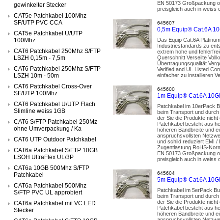
EN 50173 Großpackung ohne
gewinkelter Stecker
preisgleich auch in weiss 
CAT5e Patchkabel 100Mhz
SF/UTP PVC CCA
645607
0,5m Equip® Cat.6A 10
CAT5e Patchkabel U/UTP
100Mhz
Das Equip Cat.6A Platinum
Industriestandards zu ent
CAT6 Patchkabel 250Mhz S/FTP
extrem hohe und fehlerfr
LSZH 0,15m - 7,5m
Querschnitt Verseilte Voll
Übertragungsqualität Ve
CAT6 Patchkabel 250Mhz S/FTP
Verified and UL Listed C
LSZH 10m - 50m
einfacher zu installieren 
CAT6 Patchkabel Cross-Over
645600
SF/UTP 100Mhz
1m Equip® Cat.6A 10GB
CAT6 Patchkabel U/UTP Flach
Patchkabel im 10erPack B
Slimline weiss 1GB
beim Transport und durch d
der Sie die Produkte nic
CAT6 S/FTP Patchkabel 250Mz
Patchkabel besteht aus her
ohne Umverpackung / Ka
höheren Bandbreite und ei
anspruchsvollsten Netzwer
CAT6 UTP Outdoor Patchkabel
und schild reduziert EMI 
Zugentlastung RoHS-Norm 
CAT6a Patchkabel S/FTP 10GB
EN 50173 Großpackung ohne
LSOH UltraFlex UL/3P
preisgleich auch in weiss 
CAT6a 10GB 500Mhz S/FTP
645604
Patchkabel
5m Equip® Cat.6A 10GB
CAT6a Patchkabel 500Mhz
Patchkabel im 5erPack Bu
S/FTP PVC UL approbiert
beim Transport und durch d
der Sie die Produkte nic
CAT6a Patchkabel mit VC LED
Patchkabel besteht aus her
Stecker
höheren Bandbreite und ei
anspruchsvollsten Netzwer