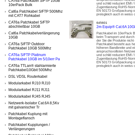
CAT6a Patchkabel S/FTP 10GB
und schild reduziert EMI 
10erPack Bulk
Zugentlastung RoHS-Norm 
EN 50173 Großpackung ohne
Cat6a Patchkabel S/FTP 500Mhz
preisgleich auch in weiss 
mit CAT7 Rohkabel
CAT6a Patchkabel S/FTP
645601
abschließbar 10GB
2m Equip® Cat.6A 10GB
Cat6a Patchkabelverlängerung
Patchkabel im 10erPack B
beim Transport und durch d
10GB
der Sie die Produkte nic
CAT6a S/FTP Outdoor
Patchkabel besteht aus her
höheren Bandbreite und ei
Patchkabel 10GB 500Mhz
anspruchsvollsten Netzwer
CAT6a S/FTP Platinum
und schild reduziert EMI 
Zugentlastung RoHS-Norm 
Patchkabel 10GB im 5/10err Pa
EN 50173 Großpackung ohne
CAT6a TTLan® stahlarmierte
preisgleich auch in weiss 
Patchkabel10Gbit 500Mhz
DSL VDSL Routerkabel
Modularkabel RJ10 RJ10
Modularkabel RJ11 RJ11
Modularkabel RJ45 RJ45
Netzwerk-Isolator Cat.6A 8,5Kv
mit galvanischer Tr
Patchkabel Kuplung mit
Montageflansch
Patchkabel Kupplungen /
Verlängerungen