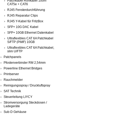
Patchkabel Rohkabel 100m
CAT5e + CAT6
RJ45 Fensterdurchführung
RJ45 Reparatur Clips
RJ45 Y-Kabel für FritzBox
SFP+ 10G DAC Kabel
SFP+ 10GB Ethernet Datenkabel
Ultraflexibles CAT 6A Patchkabel
S/FTP (PiMF) 10GB
Ultraflexibles CAT 6A Patchkabel,
slim U/FTP
Patchpanels
Pfostenverbinder RM 2,54mm
Powerline Ethernet Bridges
Printserver
Rauchmelder
Reinigungsspray / Druckluftspray
SAT Technik
Steuerleitung LIYCY
Stromversorgung Steckdosen /
Ladegeräte
Sub-D Gehäuse