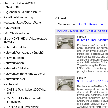
Flachbandkabel AWG28
RM1,27mm
Hygienemittel & Mundschutz
Kabelkonfektionierung
6 Artikel
Keystone Jacks/Dosen/Panel
Sortieren nach:
Art. Nr
|
Bezeichnung
KVM Switches
E-SHOP
›
PATCHKABEL
›
CAT6A S/FTP P
LWL Glasfaserkabel
645603
Micro HDMI / HDMI-Adaptekaabelr,
0,25m Equip® Platinum
4K/60Hz
Patchkabel im 10erPack B
Netzwerk Switche
beim Transport und durch d
der Sie die Produkte nic
Netzwerk Werkzeuge / Zubehör
Patchkabel besteht aus her
höheren Bandbreite und ei
Netzwerkdosen
anspruchsvollsten Netzwer
und schild reduziert EMI 
Netzwerkkarten
Zugentlastung RoHS-Norm 
Netzwerk-Rohkabel
EN 50173 Großpackung ohne
preisgleich auch in weiss 
Netzwerkschränke und Zubehör
645602
Netzwerkstecker
3m Equip® Cat.6A 10GB
Patchkabel
Patchkabel im 5erPack Bu
beim Transport und durch d
CAT 8.1 Patchkabel 2000Mhz
der Sie die Produkte nic
40GB
Patchkabel besteht aus her
höheren Bandbreite und ei
Cat.5E S/FTP Patchkabel UL +
anspruchsvollsten Netzwer
3P gelistet
und schild reduziert EMI 
Zugentlastung RoHS-Norm 
Cat.6A S/FTP Patchkabel