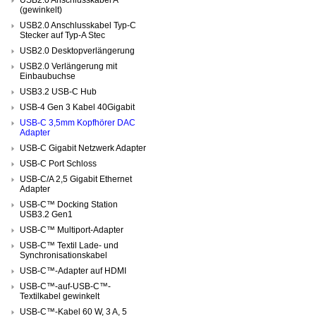
(gewinkelt)
USB2.0 Anschlusskabel Typ-C
Stecker auf Typ-A Stec
USB2.0 Desktopverlängerung
USB2.0 Verlängerung mit
Einbaubuchse
USB3.2 USB-C Hub
USB-4 Gen 3 Kabel 40Gigabit
USB-C 3,5mm Kopfhörer DAC
Adapter
USB-C Gigabit Netzwerk Adapter
USB-C Port Schloss
USB-C/A 2,5 Gigabit Ethernet
Adapter
USB-C™ Docking Station
USB3.2 Gen1
USB-C™ Multiport-Adapter
USB-C™ Textil Lade- und
Synchronisationskabel
USB-C™-Adapter auf HDMI
USB-C™-auf-USB-C™-
Textilkabel gewinkelt
USB-C™-Kabel 60 W, 3 A, 5