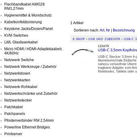
Flachbandkabel AWG28
RM1,27mm
Hygienemittel & Mundschutz
Kabelkonfektionierung
1 Artikel
Keystone Jacks/Dosen/Panel
Sortieren nach:
Art. Nr
|
Bezeichnung
KVM Switches
E-SHOP
›
USB UND ZUBEHÖR
›
USB-C 
LWL Glasfaserkabel
133478
Micro HDMI / HDMI-Adaptekaabelr,
USB-C 3,5mm Kopfhörer
4K/60Hz
USB-C Stecker 3.5mm 4-pi
Netzwerk Switche
Aluminiumschale Einfache 
nahezu verlustfreie Übert
Netzwerk Werkzeuge / Zubehör
tragbarer Adapter zum An
Notebooks, Tablets oder 
Netzwerkdosen
Netzwerkkarten
Netzwerk-Rohkabel
Netzwerkschränke und Zubehör
Netzwerkstecker
Patchkabel
Patchpanels
Pfostenverbinder RM 2,54mm
Powerline Ethernet Bridges
Printserver