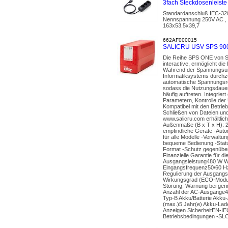
3fach Steckdosenleist
Standardanschluß IEC-320
Nennspannung 250V AC , 
163x53,5x39,7
662AF000015
SALICRU USV SPS 900 
Die Reihe SPS ONE von Sa
interactive, ermöglicht d
Während der Spannungsunt
Informatiksystems durchzu
automatische Spannungsre
sodass die Nutzungsdauer 
häufig auftreten. Integrie
Parametern, Kontrolle de
Kompatibel mit den Betri
Schließen von Dateien un
www.salicru.com erhältlich
Außenmaße (B x T x H): 
empfindliche Geräte -Aut
für alle Modelle -Verwalt
bequeme Bedienung -Statu
Format -Schutz gegenüber
Finanzielle Garantie für 
Ausgangsleistung480 W W
Eingangsfrequenz50/60 H
Regulierung der Ausgang
Wirkungsgrad (ECO-Modus
Störung, Warnung bei geri
Anzahl der AC-Ausgänge4
Typ-B Akku/Batterie Akku-
(max.)5 Jahr(e) Akku-Lade
Anzeigen SicherheitEN-IE
Betriebsbedingungen -SL