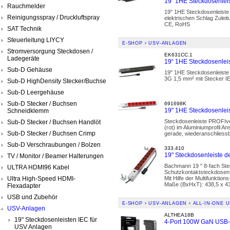
19“ 1HE Steckdosenleis
Rauchmelder
19" 1HE Steckdosenleiste
Reinigungsspray / Druckluftspray
elektrischen Schlag Zule
CE, RoHS
SAT Technik
Steuerleitung LIYCY
E-SHOP
›
USV-ANLAGEN
Stromversorgung Steckdosen /
EK631CC.1
Ladegeräte
19“ 1HE Steckdosenleis
Sub-D Gehäuse
19" 1HE Steckdosenleiste 
3G 1,5 mm² mit Stecker 
Sub-D HighDensity Stecker/Buchse
Sub-D Leergehäuse
Sub-D Stecker / Buchsen
691698K
19" 1HE Steckdosenlei
Schneidklemm
Steckdosenleiste PROFIve
Sub-D Stecker / Buchsen Handlöt
(rot) im Aluminiumprofil 
Sub-D Stecker / Buchsen Crimp
gerade, wiederanschliessb
Sub-D Verschraubungen / Bolzen
333.410
19" Steckdosenleiste d
TV / Monitor / Beamer Halterungen
Bachmann 19 " 8-fach Ste
ULTRA HDMI96 Kabel
Schutzkontaktsteckdosen,
Ultra High-Speed HDMI-
Mit Hilfe der Multifunktio
Maße (BxHxT): 438,5 x 4
Flexadapter
USB und Zubehör
E-SHOP
›
USV-ANLAGEN
›
ALL-IN-ONE U
USV-Anlagen
ALTHEA18B
19" Steckdosenleisten IEC für
4-Port 100W GaN USB-P
USV Anlagen