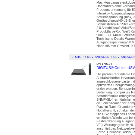
Mac -Ausgangssteckdosen,
Hochfahren ohne vorhande
Frequenzerkennung für 5
Interaktiv Ausgangskapaz
Betriebsspannung (max)2
Geräuschpegel40 dB Energ
Schnittstellen AC-Steck
2.0 Anschlüsse2 Akku/Batt
ProduktfarbeRot, Weiß Kü
9001, ISO-14001 Betriebsb
Technische Details Waren
Ausgangsspannung230 V 
Höhe195 mm Gewicht10,7
E-SHOP
›
USV-ANLAGEN
›
USV-ANLAGE
DN-170107
DIGITUS® OnLine USV-
Die parallel-redundante O
Ausfallsicherheit in versc
angeschlossene Lasten, di
optimiertes Energiemanag
erzielt werden. Benutzerfr
Bedienung. Kompaktes Rack
Batteriemodule ermögliche
SNMP-Slot) ermöglichen ei
die Lebensdauer der Kompo
Platz im Rack für andere
Notfall eintritt, schalten
Die USV stoppt das Laden P
ermöglicht Wachstum bei 
Festverdrahtung Ausgang:
VFI) Wirkungsgrad: 94 %,
anschließbar. Netzwerkv
Ferne. Optionale Relais K