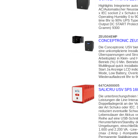
Highlights Integrierter 
AC/Automatischer Neustar
x IEC socket 2 x Schuko 
Operating Humidity 0 to 
time 8hr to 90% UPS Type 
Output DC START Protecti
Gramm) 9300
ZEUS04EMP
CONCEPTRONIC ZEUS0
Die Conceptronic USV biet
eine unkomplizierte Insta
Überspannungen und Strom
Arbeitsplatz in Klein- und
Betrieb (%) 0 Min. Betr
Multilingual quick instal
Start Ja Anzeige LCD indi
Mode, Low Battery, Overl
Wiederaufladezeit 8hr to 
647CA000005
SALICRU USV SPS 160
Die unterbrechungsfreie
Leistungen die Line-Inter
Doppelladegerät an der Vo
der Art Schuko oder IEC. 
reduziert eventuelle Schw
Lebensdauer der Akkus ver
Reihe auf eine USB-Schnitts
Herunterfahren/Standby d
Umgebungen, einschließlich
1.600 und 2.200 VA. -Lin
(max -2 Amp -) -Kompatibe
Permanente Stabilisierun