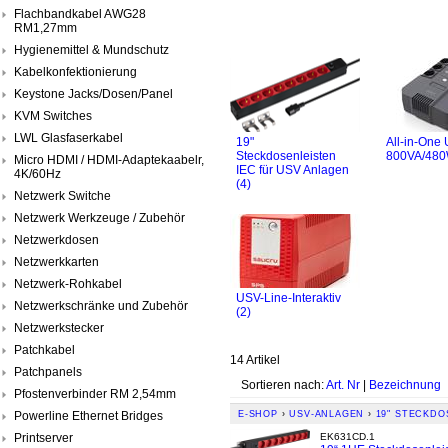
Flachbandkabel AWG28
RM1,27mm
Hygienemittel & Mundschutz
Kabelkonfektionierung
Keystone Jacks/Dosen/Panel
KVM Switches
LWL Glasfaserkabel
19"
All-in-One
Steckdosenleisten
800VA/480
Micro HDMI / HDMI-Adaptekaabelr,
IEC für USV Anlagen
4K/60Hz
(4)
Netzwerk Switche
Netzwerk Werkzeuge / Zubehör
Netzwerkdosen
Netzwerkkarten
Netzwerk-Rohkabel
USV-Line-Interaktiv
Netzwerkschränke und Zubehör
(2)
Netzwerkstecker
Patchkabel
14 Artikel
Patchpanels
Sortieren nach:
Art. Nr
|
Bezeichnung
Pfostenverbinder RM 2,54mm
Powerline Ethernet Bridges
E-SHOP
›
USV-ANLAGEN
›
19" STECKDO
Printserver
EK631CD.1