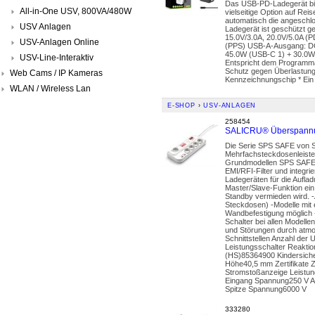
Das USB-PD-Ladegerät bie
All-in-One USV, 800VA/480W
vielseitige Option auf Rei
automatisch die angeschlo
USV Anlagen
Ladegerät ist geschützt g
15.0V/3.0A, 20.0V/5.0A (P
USV-Anlagen Online
(PPS) USB-A-Ausgang: DC 
45.0W (USB-C 1) + 30.0W 
USV-Line-Interaktiv
Entspricht dem Programma
Schutz gegen Überlastung
Web Cams / IP Kameras
Kennzeichnungschip * Ein 
WLAN / Wireless Lan
E-SHOP
›
USV-ANLAGEN
258454
SALICRU® Überspannu
Die Serie SPS SAFE von Sal
Mehrfachsteckdosenleisten,
Grundmodellen SPS SAFE 3
EMI/RFI-Filter und integ
Ladegeräten für die Aufla
Master/Slave-Funktion ein
Standby vermieden wird. -A
Steckdosen) -Modelle mit 
Wandbefestigung möglich -
Schalter bei allen Modell
und Störungen durch atmo
Schnittstellen Anzahl de
Leistungsschalter Reakti
(HS)85364900 Kindersich
Höhe40,5 mm Zertifikate 
Stromstoßanzeige Leistu
Eingang Spannung250 V A
Spitze Spannung6000 V
333280