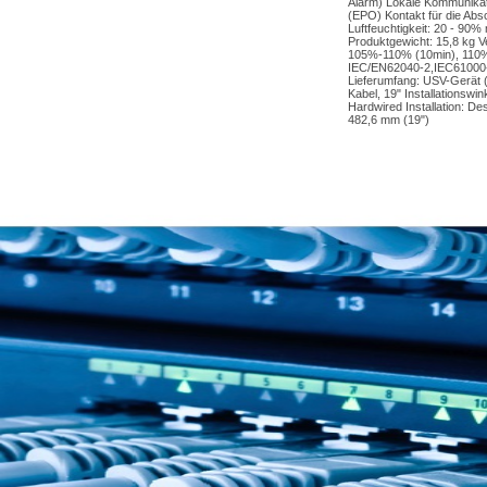
Alarm) Lokale Kommunikati
(EPO) Kontakt für die Abs
Luftfeuchtigkeit: 20 - 9
Produktgewicht: 15,8 kg 
105%-110% (10min), 110%
IEC/EN62040-2,IEC61000-
Lieferumfang: USV-Gerät 
Kabel, 19" Installationswi
Hardwired Installation: D
482,6 mm (19")