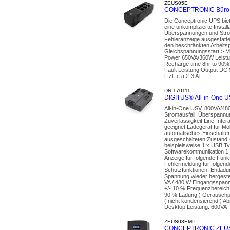
ZEUS05E
CONCEPTRONIC Büro U
Die Conceptronic UPS biet
eine unkomplizierte Insta
Überspannungen und Strom
Fehleranzeige ausgestatte
den beschränkten Arbeitsp
Gleichspannungsstart > M
Power 650VA/360W Leistu
Recharge time 8hr to 90% 
Fault Leistung Output DC
Lfzt. c.a 2-3 AT
DN-170111
DIGITUS® All-in-One US
All-in-One USV, 800VA/48
Stromausfall, Überspannun
Zuverlässigkeit Line-Int
geeignet Ladegerät für Mob
automatisches Einschalten
ausgeschalteten Zustand 
beispielsweise 1 x USB Ty
Softwarekommunikation 1 
Anzeige für folgende Fun
Fehlermeldung für folgende
Schutzfunktionen: Entladu
Spannung wieder hergeste
VA / 480 W Eingangsspan
+/- 10 % Frequenzbereich: 5
90 % Ladung ) Geräuschpeg
( nicht kondensierend ) Ab
Desktop Leistung: 600VA –
ZEUS03EMP
CONCEPTRONIC ZEUS 