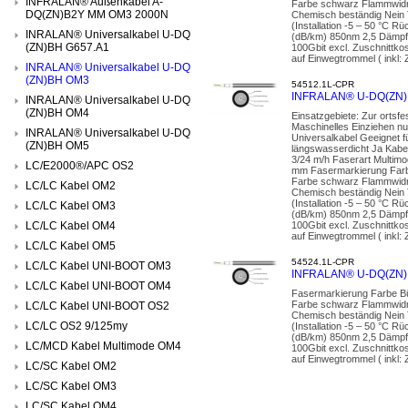
INFRALAN® Außenkabel A-
Farbe schwarz Flammwidr
DQ(ZN)B2Y MM OM3 2000N
Chemisch beständig Nein 
(Installation -5 – 50 °C 
INRALAN® Universalkabel U-DQ
(dB/km) 850nm 2,5 Dämpf
(ZN)BH G657.A1
100Gbit excl. Zuschnittko
auf Einwegtrommel ( inkl: 
INRALAN® Universalkabel U-DQ
(ZN)BH OM3
54512.1L-CPR
INFRALAN® U-DQ(ZN)B
INRALAN® Universalkabel U-DQ
(ZN)BH OM4
Einsatzgebiete: Zur ortsf
Maschinelles Einziehen nu
INRALAN® Universalkabel U-DQ
Universalkabel Geeignet 
(ZN)BH OM5
längswasserdicht Ja Kabel
3/24 m/h Faserart Multimo
LC/E2000®/APC OS2
mm Fasermarkierung Farb
Farbe schwarz Flammwidr
LC/LC Kabel OM2
Chemisch beständig Nein 
(Installation -5 – 50 °C 
LC/LC Kabel OM3
(dB/km) 850nm 2,5 Dämpf
LC/LC Kabel OM4
100Gbit excl. Zuschnittko
auf Einwegtrommel ( inkl: 
LC/LC Kabel OM5
54524.1L-CPR
LC/LC Kabel UNI-BOOT OM3
INFRALAN® U-DQ(ZN)B
LC/LC Kabel UNI-BOOT OM4
Fasermarkierung Farbe Bü
Farbe schwarz Flammwidr
LC/LC Kabel UNI-BOOT OS2
Chemisch beständig Nein 
LC/LC OS2 9/125my
(Installation -5 – 50 °C 
(dB/km) 850nm 2,5 Dämpf
LC/MCD Kabel Multimode OM4
100Gbit excl. Zuschnittko
auf Einwegtrommel ( inkl: 
LC/SC Kabel OM2
LC/SC Kabel OM3
LC/SC Kabel OM4