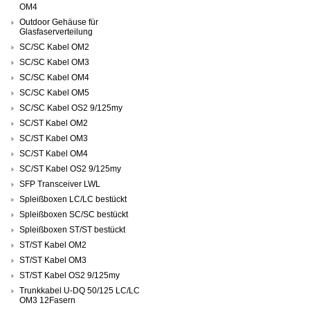
OM4
Outdoor Gehäuse für
Glasfaserverteilung
SC/SC Kabel OM2
SC/SC Kabel OM3
SC/SC Kabel OM4
SC/SC Kabel OM5
SC/SC Kabel OS2 9/125my
SC/ST Kabel OM2
SC/ST Kabel OM3
SC/ST Kabel OM4
SC/ST Kabel OS2 9/125my
SFP Transceiver LWL
Spleißboxen LC/LC bestückt
Spleißboxen SC/SC bestückt
Spleißboxen ST/ST bestückt
ST/ST Kabel OM2
ST/ST Kabel OM3
ST/ST Kabel OS2 9/125my
Trunkkabel U-DQ 50/125 LC/LC
OM3 12Fasern