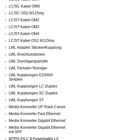
LC/SC Kabel OM5
LC/SC OS2 9/125my
LC/ST Kabel OM2
LC/ST Kabel OM3
LC/ST Kabel OM4
LC/ST Kabel OS2 9/125my
LWL Adapter Stecker/Kupplung
LWL Anschlussdosen
LWL Durchgangsprüfer
LWL Ferrulen Reiniger
LWL Kupplungen E2000®
Simplex
LWL Kupplungen LC Duplex
LWL Kupplungen SC Duplex
LWL Kupplungen ST
Media Konverter 19" Rack Cassis
Media Konverter Fast Ethernet
Media Konverter Gigabit Ethernet
Media Konverter Gigabit Ethernet
mit SFP
MTP®-F/LC 8-Fasermatrix LC