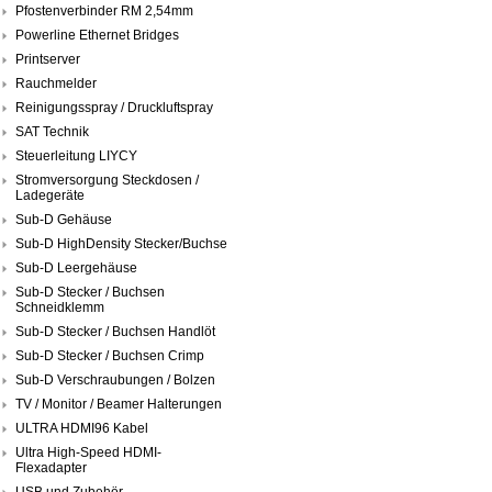
Pfostenverbinder RM 2,54mm
Powerline Ethernet Bridges
Printserver
Rauchmelder
Reinigungsspray / Druckluftspray
SAT Technik
Steuerleitung LIYCY
Stromversorgung Steckdosen /
Ladegeräte
Sub-D Gehäuse
Sub-D HighDensity Stecker/Buchse
Sub-D Leergehäuse
Sub-D Stecker / Buchsen
Schneidklemm
Sub-D Stecker / Buchsen Handlöt
Sub-D Stecker / Buchsen Crimp
Sub-D Verschraubungen / Bolzen
TV / Monitor / Beamer Halterungen
ULTRA HDMI96 Kabel
Ultra High-Speed HDMI-
Flexadapter
USB und Zubehör