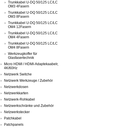
Trunkkabel U-DQ 50/125 LC/LC
OM3 4Fasern
Trunkkabel U-DQ 50/125 LC/LC
OM3 8Fasern
Trunkkabel U-DQ 50/125 LC/LC
OM4 12Fasern
Trunkkabel U-DQ 50/125 LC/LC
OM4 4Fasern
Trunkkabel U-DQ 50/125 LC/LC
OM4 8Fasern
Werkzeugkoffer für
Glasfasertechnik
Micro HDMI / HDMI-Adaptekaabelr,
4K/60Hz
Netzwerk Switche
Netzwerk Werkzeuge / Zubehör
Netzwerkdosen
Netzwerkkarten
Netzwerk-Rohkabel
Netzwerkschränke und Zubehör
Netzwerkstecker
Patchkabel
Patchpanels