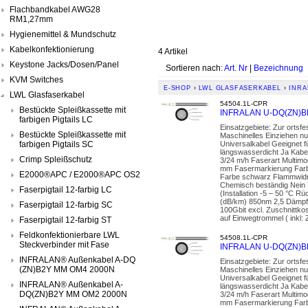
Flachbandkabel AWG28
RM1,27mm
Hygienemittel & Mundschutz
Kabelkonfektionierung
4 Artikel
Keystone Jacks/Dosen/Panel
Sortieren nach:
Art. Nr
|
Bezeichnung
KVM Switches
E-SHOP
›
LWL GLASFASERKABEL
›
INRA
LWL Glasfaserkabel
54504.1L-CPR
Bestückte Spleißkassette mit
INFRALAN U-DQ(ZN)BH
farbigen Pigtails LC
Einsatzgebiete: Zur ortsf
Bestückte Spleißkassette mit
Maschinelles Einziehen nu
farbigen Pigtails SC
Universalkabel Geeignet 
längswasserdicht Ja Kabel
Crimp Spleißschutz
3/24 m/h Faserart Multimo
mm Fasermarkierung Farb
E2000®APC / E2000®APC OS2
Farbe schwarz Flammwidr
Chemisch beständig Nein 
Faserpigtail 12-farbig LC
(Installation -5 – 50 °C 
(dB/km) 850nm 2,5 Dämpf
Faserpigtail 12-farbig SC
100Gbit excl. Zuschnittko
auf Einwegtrommel ( inkl: 
Faserpigtail 12-farbig ST
Feldkonfektionierbare LWL
54508.1L-CPR
Steckverbinder mit Fase
INFRALAN U-DQ(ZN)BH
INFRALAN® Außenkabel A-DQ
Einsatzgebiete: Zur ortsf
(ZN)B2Y MM OM4 2000N
Maschinelles Einziehen nu
Universalkabel Geeignet 
INFRALAN® Außenkabel A-
längswasserdicht Ja Kabel
DQ(ZN)B2Y MM OM2 2000N
3/24 m/h Faserart Multimo
mm Fasermarkierung Farb