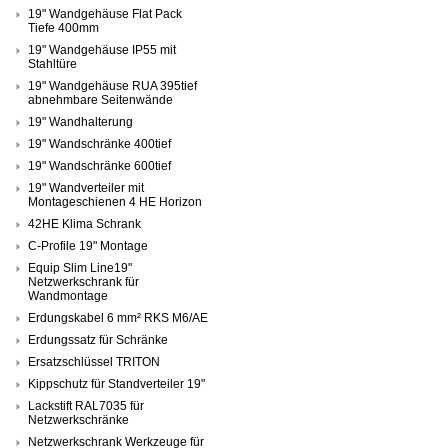
19" Wandgehäuse Flat Pack
Tiefe 400mm
19" Wandgehäuse IP55 mit
Stahltüre
19" Wandgehäuse RUA 395tief
abnehmbare Seitenwände
19" Wandhalterung
19" Wandschränke 400tief
19" Wandschränke 600tief
19" Wandverteiler mit
Montageschienen 4 HE Horizon
42HE Klima Schrank
C-Profile 19" Montage
Equip Slim Line19"
Netzwerkschrank für
Wandmontage
Erdungskabel 6 mm² RKS M6/AE
Erdungssatz für Schränke
Ersatzschlüssel TRITON
Kippschutz für Standverteiler 19"
Lackstift RAL7035 für
Netzwerkschränke
Netzwerkschrank Werkzeuge für