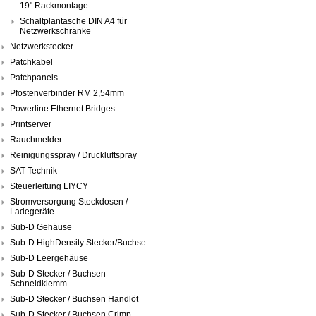
19" Rackmontage
Schaltplantasche DIN A4 für
Netzwerkschränke
Netzwerkstecker
Patchkabel
Patchpanels
Pfostenverbinder RM 2,54mm
Powerline Ethernet Bridges
Printserver
Rauchmelder
Reinigungsspray / Druckluftspray
SAT Technik
Steuerleitung LIYCY
Stromversorgung Steckdosen /
Ladegeräte
Sub-D Gehäuse
Sub-D HighDensity Stecker/Buchse
Sub-D Leergehäuse
Sub-D Stecker / Buchsen
Schneidklemm
Sub-D Stecker / Buchsen Handlöt
Sub-D Stecker / Buchsen Crimp