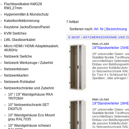
Flachbandkabel AWG28
RM1,27mm
Hygienemittel & Mundschutz
Kabelkonfektionierung
7 Artikel
Keystone Jacks/Dosen/Panel
Sortieren nach:
Art. Nr
|
Bezeichnung
KVM Switches
E-SHOP
›
NETZWERKSCHRÄNKE UND Z
LWL Glasfaserkabel
RMA-15-A80
Micro HDMI / HDMI-Adaptekaabelr,
19"Standverteiler 15
4K/60Hz
19" universeller Daten- u
Netzwerk Switche
Stabilität flexible Türöf
verschließbare Seitenwänd
Netzwerk Werkzeuge / Zubehör
Einbau von Belüftungseinh
die passive Kühlluftzufuhr
Netzwerkdosen
1x Netzwerkschrank RAL70
für Türe 4 x Schlüssel fü
Netzwerkkarten
Spedition , bitte anfragen !
Netzwerk-Rohkabel
Netzwerkschränke und Zubehör
10" / 19" Wandgehäuse RKA
TRITON®
RMA-18-A80
19"Standverteiler 18
10" Netzwerkschrank-SET
DIGITUS
19" universeller Daten- u
Stabilität flexible Türöf
10" Wandgehäuse Eco Mount
verschließbare Seitenwänd
grau RAL7035
Einbau von Belüftungseinh
die passive Kühlluftzufuhr
10" Wandgehäuse schwarz
1x Netzwerkschrank RAL70