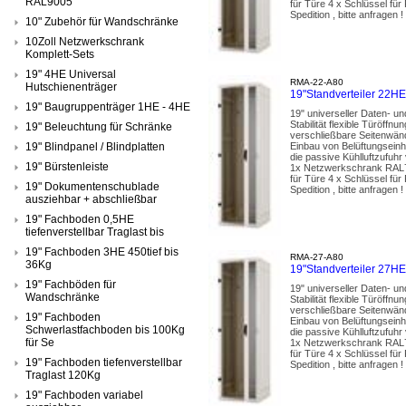
RAL9005
für Türe 4 x Schlüssel fü
Spedition , bitte anfragen !
10" Zubehör für Wandschränke
10Zoll Netzwerkschrank
Komplett-Sets
19" 4HE Universal
RMA-22-A80
Hutschienenträger
19"Standverteiler 22
19" Baugruppenträger 1HE - 4HE
19" universeller Daten- u
Stabilität flexible Türöf
19" Beleuchtung für Schränke
verschließbare Seitenwänd
19" Blindpanel / Blindplatten
Einbau von Belüftungseinh
die passive Kühlluftzufuhr
19" Bürstenleiste
1x Netzwerkschrank RAL70
für Türe 4 x Schlüssel fü
19" Dokumentenschublade
Spedition , bitte anfragen !
ausziehbar + abschließbar
19" Fachboden 0,5HE
tiefenverstellbar Traglast bis
19" Fachboden 3HE 450tief bis
RMA-27-A80
36Kg
19"Standverteiler 27
19" Fachböden für
19" universeller Daten- u
Wandschränke
Stabilität flexible Türöf
verschließbare Seitenwänd
19" Fachboden
Einbau von Belüftungseinh
Schwerlastfachboden bis 100Kg
die passive Kühlluftzufuhr
für Se
1x Netzwerkschrank RAL70
für Türe 4 x Schlüssel fü
19" Fachboden tiefenverstellbar
Spedition , bitte anfragen !
Traglast 120Kg
19" Fachboden variabel