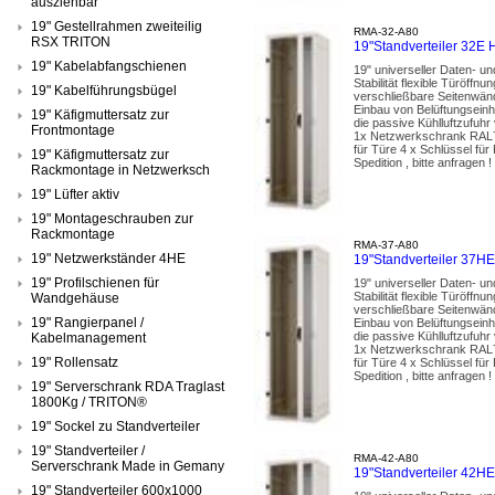
ausziehbar
19" Gestellrahmen zweiteilig
RMA-32-A80
RSX TRITON
19"Standverteiler 32
19" Kabelabfangschienen
19" universeller Daten- u
Stabilität flexible Türöf
19" Kabelführungsbügel
verschließbare Seitenwänd
Einbau von Belüftungseinh
19" Käfigmuttersatz zur
die passive Kühlluftzufuhr
Frontmontage
1x Netzwerkschrank RAL70
für Türe 4 x Schlüssel fü
19" Käfigmuttersatz zur
Spedition , bitte anfragen !
Rackmontage in Netzwerksch
19" Lüfter aktiv
19" Montageschrauben zur
Rackmontage
RMA-37-A80
19" Netzwerkständer 4HE
19"Standverteiler 37
19" Profilschienen für
19" universeller Daten- u
Stabilität flexible Türöf
Wandgehäuse
verschließbare Seitenwänd
19" Rangierpanel /
Einbau von Belüftungseinh
die passive Kühlluftzufuhr
Kabelmanagement
1x Netzwerkschrank RAL70
19" Rollensatz
für Türe 4 x Schlüssel fü
Spedition , bitte anfragen !
19" Serverschrank RDA Traglast
1800Kg / TRITON®
19" Sockel zu Standverteiler
19" Standverteiler /
RMA-42-A80
Serverschrank Made in Gemany
19"Standverteiler 42
19" Standverteiler 600x1000