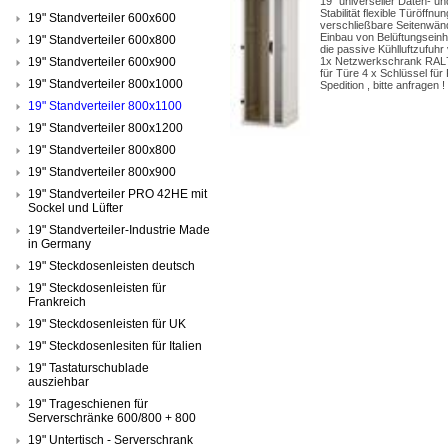
19" universeller Daten- u
Stabilität flexible Türöf
19" Standverteiler 600x600
verschließbare Seitenwänd
Einbau von Belüftungseinh
19" Standverteiler 600x800
die passive Kühlluftzufuhr
19" Standverteiler 600x900
1x Netzwerkschrank RAL70
für Türe 4 x Schlüssel fü
19" Standverteiler 800x1000
Spedition , bitte anfragen !
19" Standverteiler 800x1100
19" Standverteiler 800x1200
19" Standverteiler 800x800
19" Standverteiler 800x900
19" Standverteiler PRO 42HE mit
Sockel und Lüfter
19" Standverteiler-Industrie Made
in Germany
19" Steckdosenleisten deutsch
19" Steckdosenleisten für
Frankreich
19" Steckdosenleisten für UK
19" Steckdosenlesiten für Italien
19" Tastaturschublade
ausziehbar
19" Trageschienen für
Serverschränke 600/800 + 800
19" Untertisch - Serverschrank