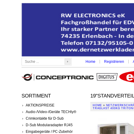
|
|
Home
Registrieren
SORTIMENT
19"STANDVERTEIL
AKTIONSPREISE
HOME
»
NETZWERKSCHRÄ
TRAGLAST 400KG TRITON
Audio-/Video-/Geräte TECHly®
Crimkontakte für D-Sub
D-Sub Modularadapter RJ45
Eingabegeräte / PC-Zubehör