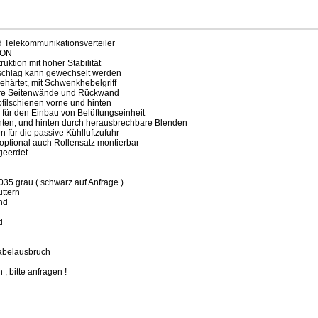
d Telekommunikationsverteiler
TON
uktion mit hoher Stabilität
anschlag kann gewechselt werden
gehärtet, mit Schwenkhebelgriff
re Seitenwände und Rückwand
rofilschienen vorne und hinten
für den Einbau von Belüftungseinheit
ten, und hinten durch herausbrechbare Blenden
 für die passive Kühlluftzufuhr
/ optional auch Rollensatz montierbar
 geerdet
5 grau ( schwarz auf Anfrage )
ttern
nd
d
Kabelausbruch
 , bitte anfragen !