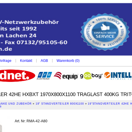
|
|
|
Anfrage
Kontakt
AGB
Warenkorb (
0
)
ER 42HE HXBXT 1970X800X1100 TRAGLAST 400KG TRI
NKE UND ZUBEHÖR
»
19" STANDVERTEILER 800X1100
»
19"STANDVERTEILER 42HE H
®
Art. Nr
:
RMA-42-A80