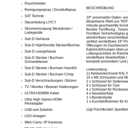
Rauchmelder
BESCHREIBUNG
Reinigungsspray / Druckluftspray
SAT Technik
19" universeller Daten- un
Modellserie RMA von TRI
Steuerleitung LIYCY
robuste geschweißte Konstr
Stromversorgung Steckdosen /
flexible Türöffnung , Tür
Ladegeräte
Fronttüre Sicherheitsglas 
abnehmbare verschließba
Sub-D Gehäuse
vertikal verstellbare 19" P
Sub-D HighDensity Stecker/Buchse
Öffnungen im Dachbereich 
Kabelzuführungen oben,un
Sub-D Leergehäuse
Lüftungsschlitze im Rahmen
verstellbare Nivellierfüße 
Sub-D Stecker / Buchsen
komplett vormontiert / und
Schneidklemm
Sub-D Stecker / Buchsen Handlöt
Lieferumfang :
1x Netzwerkschrank RAL703
Sub-D Stecker / Buchsen Crimp
16 x M6 Schrauben und Mu
Sub-D Verschraubungen / Bolzen
2 x Schlüssel für Seitenwa
4 x Schlüssel für Türe
TV / Monitor / Beamer Halterungen
4 x Schlüssel für Rückwan
ULTRA HDMI96 Kabel
4 x Nievellierfüße
1 x Bürstenleiste
Ultra High-Speed HDMI-
1 x Kunststoffrahmen für 
Flexadapter
zzgl Frachtkosten Spedition
USB und Zubehör
USV-Anlagen
Web Cams / IP Kameras