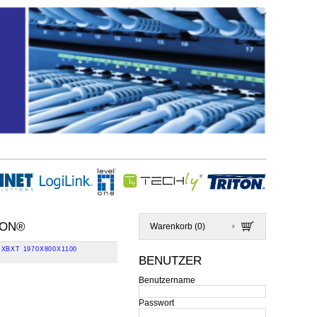
TON®
Warenkorb (
0
)
XBXT 1970X800X1100
BENUTZER
Benutzername
Passwort