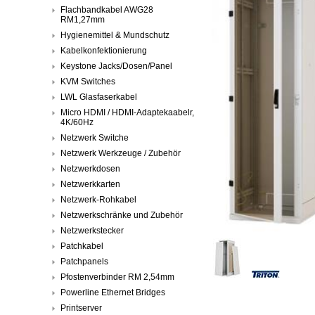
Flachbandkabel AWG28
RM1,27mm
Hygienemittel & Mundschutz
Kabelkonfektionierung
Keystone Jacks/Dosen/Panel
KVM Switches
LWL Glasfaserkabel
Micro HDMI / HDMI-Adaptekaabelr,
4K/60Hz
Netzwerk Switche
Netzwerk Werkzeuge / Zubehör
Netzwerkdosen
Netzwerkkarten
Netzwerk-Rohkabel
Netzwerkschränke und Zubehör
Netzwerkstecker
Patchkabel
Patchpanels
Pfostenverbinder RM 2,54mm
Powerline Ethernet Bridges
Printserver