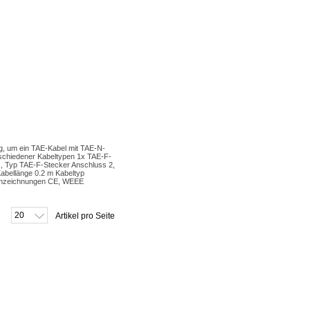
, um ein TAE-Kabel mit TAE-N-
schiedener Kabeltypen 1x TAE-F-
s, Typ TAE-F-Stecker Anschluss 2,
abellänge 0.2 m Kabeltyp
Kennzeichnungen CE, WEEE
20
Artikel pro Seite