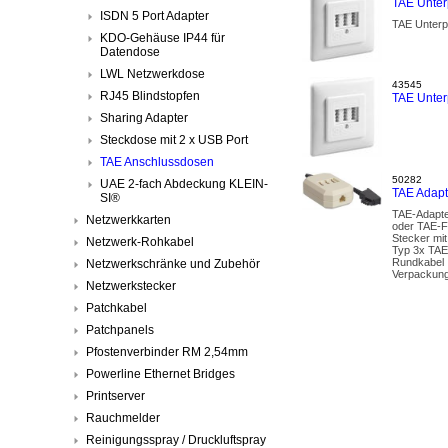
TAE Unte
ISDN 5 Port Adapter
TAE Unterp
KDO-Gehäuse IP44 für
Datendose
LWL Netzwerkdose
43545
RJ45 Blindstopfen
TAE Unter
Sharing Adapter
Steckdose mit 2 x USB Port
TAE Anschlussdosen
50282
UAE 2-fach Abdeckung KLEIN-
TAE Adapt
SI®
TAE-Adapte
Netzwerkkarten
oder TAE-F
Stecker mi
Netzwerk-Rohkabel
Typ 3x TAE
Rundkabel 
Netzwerkschränke und Zubehör
Verpackung
Netzwerkstecker
Patchkabel
Patchpanels
Pfostenverbinder RM 2,54mm
Powerline Ethernet Bridges
Printserver
Rauchmelder
Reinigungsspray / Druckluftspray