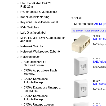
Flachbandkabel AWG28
RM1,27mm
Hygienemittel & Mundschutz
Kabelkonfektionierung
6 Artikel
Keystone Jacks/Dosen/Panel
Sortieren nach:
Art. Nr
|
B
KVM Switches
E-SHOP
›
NETZWERKDOS
LWL Glasfaserkabel
50329
Micro HDMI / HDMI-Adaptekaabelr,
TAE ADAPT
4K/60Hz
TAE Adapte
Netzwerk Switche
Netzwerk Werkzeuge / Zubehör
Netzwerkdosen
43543
TAE Aufpu
Aufputzbecher für
Netzwerkdosen
TAE Aufput
CAT6a Aufputzdose 1fach
500MHZ
CAT6a Kombidose
43542
Aufputz/Unterputz
TAE Aufpu
CAT6e Datendose Unterputz
TAE Aufput
rechts/links
CAT6e Kombidose
Aufputz/Unterputz
43544
CAT6e Unterputzdosen