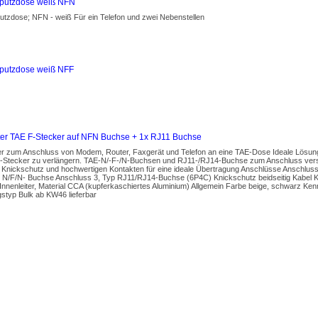
rputzdose weiß NFN
utzdose; NFN - weiß Für ein Telefon und zwei Nebenstellen
putzdose weiß NFF
er TAE F-Stecker auf NFN Buchse + 1x RJ11 Buchse
r zum Anschluss von Modem, Router, Faxgerät und Telefon an eine TAE-Dose Ideale Lösung
-Stecker zu verlängern. TAE-N/-F-/N-Buchsen und RJ11-/RJ14-Buchse zum Anschluss ver
t Knickschutz und hochwertigen Kontakten für eine ideale Übertragung Anschlüsse Anschlus
 N/F/N- Buchse Anschluss 3, Typ RJ11/RJ14-Buchse (6P4C) Knickschutz beidseitig Kabel K
Innenleiter, Material CCA (kupferkaschiertes Aluminium) Allgemein Farbe beige, schwarz 
styp Bulk ab KW46 lieferbar