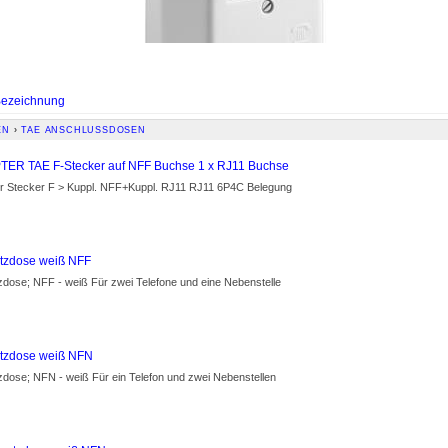
ezeichnung
EN
›
TAE ANSCHLUSSDOSEN
ER TAE F-Stecker auf NFF Buchse 1 x RJ11 Buchse
r Stecker F > Kuppl. NFF+Kuppl. RJ11 RJ11 6P4C Belegung
tzdose weiß NFF
zdose; NFF - weiß Für zwei Telefone und eine Nebenstelle
tzdose weiß NFN
zdose; NFN - weiß Für ein Telefon und zwei Nebenstellen