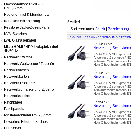
Flachbandkabel AWG28
RM1,27mm
Hygienemittel & Mundschutz
Kabelkonfektionierung
3 Artikel
Keystone Jacks/Dosen/Panel
Sortieren nach:
Art. Nr
|
Bezeichnung
KVM Switches
E-SHOP
›
STROMVERSORGUNG STECKD
LWL Glasfaserkabel
EK552.1,8V2
Micro HDMI / HDMI-Adaptekaabelr,
Netzleitung Schutzkonta
4K/60Hz
2,5 A / 250 V VDE geprüft
Netzwerk Switche
Anschluss 2 sonstige / IEC
schwarz Mantelmaterial P
Netzwerk Werkzeuge / Zubehör
Nein Ölbeständig nach EN
Netzwerkdosen
EK552.3V2
Netzwerkkarten
Netzleitung Schutzkonta
Netzwerk-Rohkabel
2,5 A / 250 V VDE geprüft
Anschluss 2 sonstige / IEC
Netzwerkschränke und Zubehör
schwarz Mantelmaterial P
Nein Ölbeständig nach EN
Netzwerkstecker
Patchkabel
EK553.5V2
Netzleitung Schutzkonta
Patchpanels
2,5 A / 250 V VDE geprüft
Pfostenverbinder RM 2,54mm
Anschluss 2 sonstige / IEC
schwarz Mantelmaterial P
Powerline Ethernet Bridges
Nein Ölbeständig nach EN
Printserver