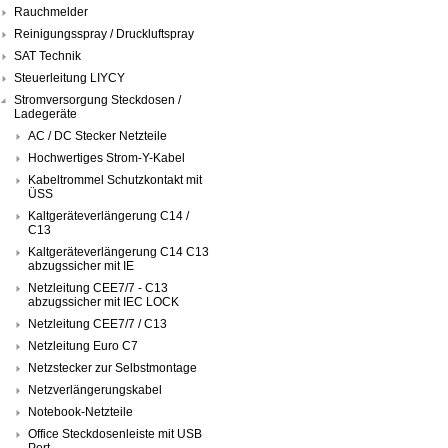
Rauchmelder
Reinigungsspray / Druckluftspray
SAT Technik
Steuerleitung LIYCY
Stromversorgung Steckdosen /
Ladegeräte
AC / DC Stecker Netzteile
Hochwertiges Strom-Y-Kabel
Kabeltrommel Schutzkontakt mit
ÜSS
Kaltgeräteverlängerung C14 /
C13
Kaltgeräteverlängerung C14 C13
abzugssicher mit IE
Netzleitung CEE7/7 - C13
abzugssicher mit IEC LOCK
Netzleitung CEE7/7 / C13
Netzleitung Euro C7
Netzstecker zur Selbstmontage
Netzverlängerungskabel
Notebook-Netzteile
Office Steckdosenleiste mit USB
Port