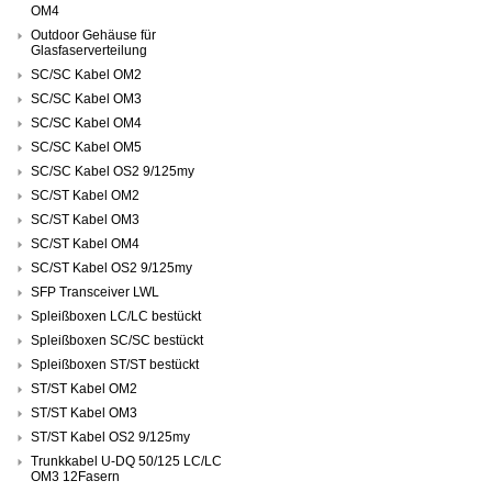
OM4
Outdoor Gehäuse für
Glasfaserverteilung
SC/SC Kabel OM2
SC/SC Kabel OM3
SC/SC Kabel OM4
SC/SC Kabel OM5
SC/SC Kabel OS2 9/125my
SC/ST Kabel OM2
SC/ST Kabel OM3
SC/ST Kabel OM4
SC/ST Kabel OS2 9/125my
SFP Transceiver LWL
Spleißboxen LC/LC bestückt
Spleißboxen SC/SC bestückt
Spleißboxen ST/ST bestückt
ST/ST Kabel OM2
ST/ST Kabel OM3
ST/ST Kabel OS2 9/125my
Trunkkabel U-DQ 50/125 LC/LC
OM3 12Fasern