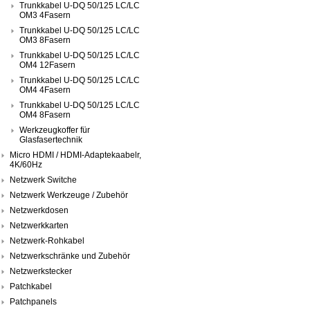
Trunkkabel U-DQ 50/125 LC/LC
OM3 4Fasern
Trunkkabel U-DQ 50/125 LC/LC
OM3 8Fasern
Trunkkabel U-DQ 50/125 LC/LC
OM4 12Fasern
Trunkkabel U-DQ 50/125 LC/LC
OM4 4Fasern
Trunkkabel U-DQ 50/125 LC/LC
OM4 8Fasern
Werkzeugkoffer für
Glasfasertechnik
Micro HDMI / HDMI-Adaptekaabelr,
4K/60Hz
Netzwerk Switche
Netzwerk Werkzeuge / Zubehör
Netzwerkdosen
Netzwerkkarten
Netzwerk-Rohkabel
Netzwerkschränke und Zubehör
Netzwerkstecker
Patchkabel
Patchpanels