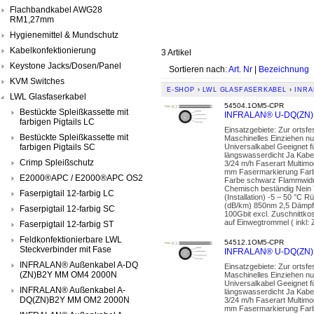
Flachbandkabel AWG28
RM1,27mm
Hygienemittel & Mundschutz
Kabelkonfektionierung
3 Artikel
Keystone Jacks/Dosen/Panel
Sortieren nach:
Art. Nr
|
Bezeichnung
KVM Switches
E-SHOP
›
LWL GLASFASERKABEL
›
INRA
LWL Glasfaserkabel
54504.1OM5-CPR
Bestückte Spleißkassette mit
INFRALAN® U-DQ(ZN)B
farbigen Pigtails LC
Einsatzgebiete: Zur ortsf
Bestückte Spleißkassette mit
Maschinelles Einziehen nu
farbigen Pigtails SC
Universalkabel Geeignet 
längswasserdicht Ja Kabel
Crimp Spleißschutz
3/24 m/h Faserart Multimo
mm Fasermarkierung Farb
E2000®APC / E2000®APC OS2
Farbe schwarz Flammwidr
Chemisch beständig Nein 
Faserpigtail 12-farbig LC
(Installation) -5 – 50 °C
(dB/km) 850nm 2,5 Dämpf
Faserpigtail 12-farbig SC
100Gbit excl. Zuschnittko
auf Einwegtrommel ( inkl: 
Faserpigtail 12-farbig ST
Feldkonfektionierbare LWL
54512.1OM5-CPR
Steckverbinder mit Fase
INFRALAN® U-DQ(ZN)B
INFRALAN® Außenkabel A-DQ
Einsatzgebiete: Zur ortsf
(ZN)B2Y MM OM4 2000N
Maschinelles Einziehen nu
Universalkabel Geeignet 
INFRALAN® Außenkabel A-
längswasserdicht Ja Kabel
DQ(ZN)B2Y MM OM2 2000N
3/24 m/h Faserart Multimo
mm Fasermarkierung Farb