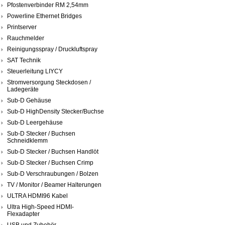
Pfostenverbinder RM 2,54mm
Powerline Ethernet Bridges
Printserver
Rauchmelder
Reinigungsspray / Druckluftspray
SAT Technik
Steuerleitung LIYCY
Stromversorgung Steckdosen /
Ladegeräte
Sub-D Gehäuse
Sub-D HighDensity Stecker/Buchse
Sub-D Leergehäuse
Sub-D Stecker / Buchsen
Schneidklemm
Sub-D Stecker / Buchsen Handlöt
Sub-D Stecker / Buchsen Crimp
Sub-D Verschraubungen / Bolzen
TV / Monitor / Beamer Halterungen
ULTRA HDMI96 Kabel
Ultra High-Speed HDMI-
Flexadapter
USB und Zubehör