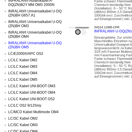
INFRALAN® Außenkabel A-
Farbe schwarz Flammwidr
DQ(ZN)B2Y MM OM3 2000N
Chemisch beständig Nein 
(Installation) -5 – 50 °C
INRALAN® Universalkabel U-DQ
(dB/km) 850nm 2,5 Dämpf
(ZN)BH G657.A1
100Gbit excl. Zuschnittko
auf Einwegtrommel ( inkl: 
INRALAN® Universalkabel U-DQ
(ZN)BH OM3
54524.1OM5-CPR
INFRALAN® U-DQ(ZN)B
INRALAN® Universalkabel U-DQ
(ZN)BH OM4
Einsatzgebiete: Zur ortsf
Maschinelles Einziehen nu
INRALAN® Universalkabel U-DQ
Universalkabel Geeignet 
(ZN)BH OM5
längswasserdicht Ja Kabel
3/24 m/h Faserart Multimo
LC/E2000®/APC OS2
mm Fasermarkierung Farb
Farbe schwarz Flammwidr
LC/LC Kabel OM2
Chemisch beständig Nein 
(Installation) -5 – 50 °C
LC/LC Kabel OM3
(dB/km) 850nm 2,5 Dämpf
LC/LC Kabel OM4
100Gbit excl. Zuschnittko
auf Einwegtrommel ( inkl: 
LC/LC Kabel OM5
LC/LC Kabel UNI-BOOT OM3
LC/LC Kabel UNI-BOOT OM4
LC/LC Kabel UNI-BOOT OS2
LC/LC OS2 9/125my
LC/MCD Kabel Multimode OM4
LC/SC Kabel OM2
LC/SC Kabel OM3
LC/SC Kabel OM4