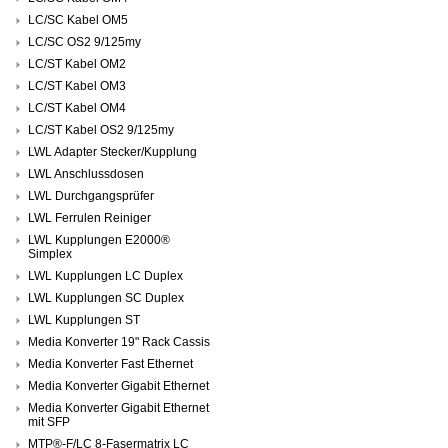
LC/SC Kabel OM5
LC/SC OS2 9/125my
LC/ST Kabel OM2
LC/ST Kabel OM3
LC/ST Kabel OM4
LC/ST Kabel OS2 9/125my
LWL Adapter Stecker/Kupplung
LWL Anschlussdosen
LWL Durchgangsprüfer
LWL Ferrulen Reiniger
LWL Kupplungen E2000®
Simplex
LWL Kupplungen LC Duplex
LWL Kupplungen SC Duplex
LWL Kupplungen ST
Media Konverter 19" Rack Cassis
Media Konverter Fast Ethernet
Media Konverter Gigabit Ethernet
Media Konverter Gigabit Ethernet
mit SFP
MTP®-F/LC 8-Fasermatrix LC