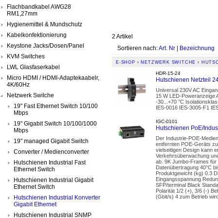
Flachbandkabel AWG28
RM1,27mm
Hygienemittel & Mundschutz
Kabelkonfektionierung
2 Artikel
Keystone Jacks/Dosen/Panel
Sortieren nach:
Art. Nr
|
Bezeichnung
KVM Switches
E-SHOP
›
NETZWERK SWITCHE
›
HUTSC
LWL Glasfaserkabel
HDR-15-24
Micro HDMI / HDMI-Adaptekaabelr,
Hutschienen Netzteil 24
4K/60Hz
Universal 230V AC Eingang
Netzwerk Switche
15 W LED-Poweranzeige A
-30...+70 °C Isolationskl
19" Fast Ethernet Switch 10/100
IES-0016 IES-3005-F1 IE
Mbps
IGC-0101
19" Gigabit Switch 10/100/1000
Hutschienen PoE/Indus
Mbps
Der Industrie-POE-Medienk
19" managed Gigabit Switch
entfernten POE-Geräts zu 
vielseitigen Design kann 
Converter / Medienconverter
Verkehrsüberwachung und 
ab. 9K Jumbo-Frames für h
Hutschienen Industrial Fast
Datenübertragung 40°C bis
Ethernet Switch
Produktgewicht (kg) 0.3 
Eingangsspannung Redund
Hutschienen Industrial Gigabit
SFP/terminal Black Stand
Ethernet Switch
Polarität 1/2 (+), 3/6 (-)
(Gbit/s) 4 zum Betrieb wi
Hutschienen Industrial Konverter
Gigabit Ethernet
Hutschienen Industrial SNMP