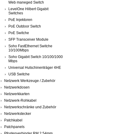
Web maneged Switch
LevelOne Hilbert Gigabit
Switches
PoE Injektoren
PoE Outdoor Switch
PoE Switche
SFP Transceiver Module
Soho FastEthernet Switche
10/100Mbps
Soho Gigabit Switch 10/100/1000
Mbps
Universal Hutschinenträger 4HE
USB Switche
Netzwerk Werkzeuge / Zubehör
Netzwerkdosen
Netzwerkkarten
Netzwerk-Rohkabel
Netzwerkschränke und Zubehör
Netzwerkstecker
Patchkabel
Patchpanels
Pfostenverbinder RM 2,54mm