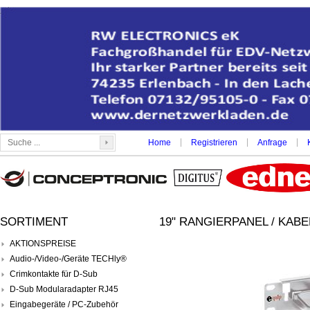
|
|
|
Home
Registrieren
Anfrage
SORTIMENT
19" RANGIERPANEL / KAB
AKTIONSPREISE
Audio-/Video-/Geräte TECHly®
Crimkontakte für D-Sub
D-Sub Modularadapter RJ45
Eingabegeräte / PC-Zubehör