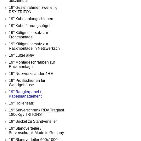
ausziehbar
19" Gestellrahmen zweiteilig
RSX TRITON
19" Kabelabfangschienen
19" Kabelführungsbügel
19" Käfigmuttersatz zur
Frontmontage
19" Käfigmuttersatz zur
Rackmontage in Netzwerksch
19" Lüfter aktiv
19" Montageschrauben zur
Rackmontage
19" Netzwerkständer 4HE
19" Profilschienen für
Wandgehäuse
19" Rangierpanel /
Kabelmanagement
19" Rollensatz
19" Serverschrank RDA Traglast
1800Kg / TRITON®
19" Sockel zu Standverteiler
19" Standverteiler /
Serverschrank Made in Gemany
19" Standverteiler 600x1000