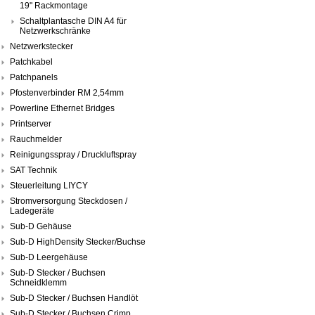
19" Rackmontage
Schaltplantasche DIN A4 für
Netzwerkschränke
Netzwerkstecker
Patchkabel
Patchpanels
Pfostenverbinder RM 2,54mm
Powerline Ethernet Bridges
Printserver
Rauchmelder
Reinigungsspray / Druckluftspray
SAT Technik
Steuerleitung LIYCY
Stromversorgung Steckdosen /
Ladegeräte
Sub-D Gehäuse
Sub-D HighDensity Stecker/Buchse
Sub-D Leergehäuse
Sub-D Stecker / Buchsen
Schneidklemm
Sub-D Stecker / Buchsen Handlöt
Sub-D Stecker / Buchsen Crimp