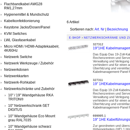
Flachbandkabel AWG28
RM1,27mm
Hygienemittel & Mundschutz
Kabelkonfektionierung
6 Artikel
Keystone Jacks/Dosen/Panel
Sortieren nach:
Art. Nr
|
Bezeichnung
KVM Switches
E-SHOP
›
NETZWERKSCHRÄNKE UND Z
LWL Glasfaserkabel
327312
Micro HDMI / HDMI-Adaptekaabelr,
19"1HE Kabelmanageme
4K/60Hz
Das Equip Das 19-Zoll-Kab
Netzwerk Switche
Rechenzentren und Serverr
Verwaltung und Verlegung v
Netzwerk Werkzeuge / Zubehör
verhindern und für einen a
Überhitzung und vereinfach
Netzwerkdosen
Kabelmanagement-Panel für
Netzwerkkarten
327311
Netzwerk-Rohkabel
19" 1HEKabelmanageme
Netzwerkschränke und Zubehör
Das Equip 19-Zoll-Kabelma
Rechenzentren und Serverr
10" / 19" Wandgehäuse RKA
Verwaltung und Verlegung v
TRITON®
verhindern und für einen a
Überhitzung und vereinfach
10" Netzwerkschrank-SET
Kabelmanagement-Panel für
DIGITUS
10" Wandgehäuse Eco Mount
699995.1
19" 1HE Kabelführungs
grau RAL7035
Zur geordneten und übersi
10" Wandgehäuse schwarz
Höheneinheiten (HE) 1 H