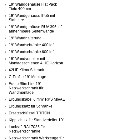
19" Wandgehäuse Flat Pack
Tiefe 400mm
19" Wandgehäuse IP55 mit
Stahltüre
19" Wandgehäuse RUA 395tief
abnehmbare Seitenwände
19" Wandhalterung
19" Wandschränke 400tief
19" Wandschränke 600tief
19" Wandverteiler mit
Montageschienen 4 HE Horizon
42HE Klima Schrank
C-Profile 19" Montage
Equip Slim Line19"
Netzwerkschrank für
Wandmontage
Erdungskabel 6 mm² RKS M6/AE
Erdungssatz für Schränke
Ersatzschlüssel TRITON
Kippschutz für Standverteiler 19"
Lackstift RAL7035 für
Netzwerkschränke
Netzwerkschrank Werkzeuge für