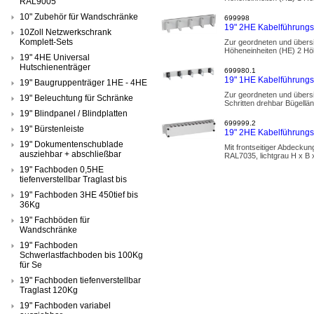
RAL9005
10" Zubehör für Wandschränke
699998
19" 2HE Kabelführungs
10Zoll Netzwerkschrank
Komplett-Sets
Zur geordneten und übersi
Höheneinheiten (HE) 2 H
19" 4HE Universal
Hutschienenträger
699980.1
19" 1HE Kabelführungs
19" Baugruppenträger 1HE - 4HE
Zur geordneten und übersi
19" Beleuchtung für Schränke
Schritten drehbar Bügellä
19" Blindpanel / Blindplatten
699999.2
19" Bürstenleiste
19" 2HE Kabelführungs
19" Dokumentenschublade
Mit frontseitiger Abdecku
ausziehbar + abschließbar
RAL7035, lichtgrau H x B
19" Fachboden 0,5HE
tiefenverstellbar Traglast bis
19" Fachboden 3HE 450tief bis
36Kg
19" Fachböden für
Wandschränke
19" Fachboden
Schwerlastfachboden bis 100Kg
für Se
19" Fachboden tiefenverstellbar
Traglast 120Kg
19" Fachboden variabel