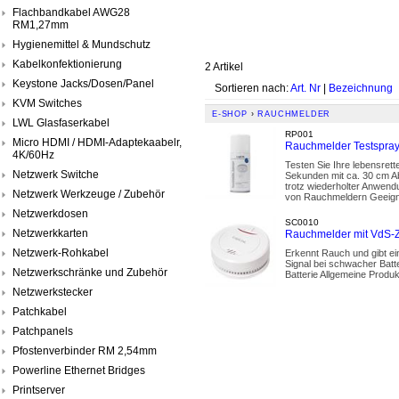
Flachbandkabel AWG28
RM1,27mm
Hygienemittel & Mundschutz
Kabelkonfektionierung
2 Artikel
Keystone Jacks/Dosen/Panel
Sortieren nach:
Art. Nr
|
Bezeichnung
KVM Switches
E-SHOP
›
RAUCHMELDER
LWL Glasfaserkabel
RP001
Micro HDMI / HDMI-Adaptekaabelr,
Rauchmelder Testspray 
4K/60Hz
Testen Sie Ihre lebensre
Netzwerk Switche
Sekunden mit ca. 30 cm A
trotz wiederholter Anwend
Netzwerk Werkzeuge / Zubehör
von Rauchmeldern Geeignet
Netzwerkdosen
SC0010
Netzwerkkarten
Rauchmelder mit VdS-Z
Netzwerk-Rohkabel
Erkennt Rauch und gibt e
Signal bei schwacher Batt
Netzwerkschränke und Zubehör
Batterie Allgemeine Produ
Netzwerkstecker
Patchkabel
Patchpanels
Pfostenverbinder RM 2,54mm
Powerline Ethernet Bridges
Printserver