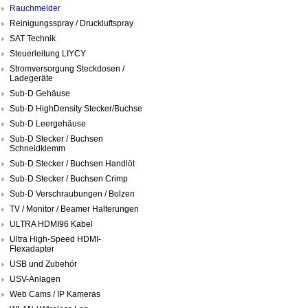
Rauchmelder
Reinigungsspray / Druckluftspray
SAT Technik
Steuerleitung LIYCY
Stromversorgung Steckdosen /
Ladegeräte
Sub-D Gehäuse
Sub-D HighDensity Stecker/Buchse
Sub-D Leergehäuse
Sub-D Stecker / Buchsen
Schneidklemm
Sub-D Stecker / Buchsen Handlöt
Sub-D Stecker / Buchsen Crimp
Sub-D Verschraubungen / Bolzen
TV / Monitor / Beamer Halterungen
ULTRA HDMI96 Kabel
Ultra High-Speed HDMI-
Flexadapter
USB und Zubehör
USV-Anlagen
Web Cams / IP Kameras