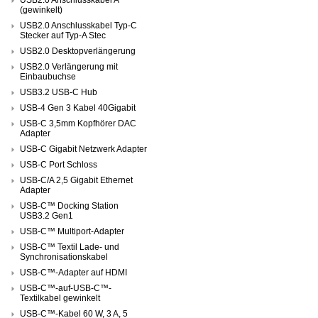
(gewinkelt)
USB2.0 Anschlusskabel Typ-C
Stecker auf Typ-A Stec
USB2.0 Desktopverlängerung
USB2.0 Verlängerung mit
Einbaubuchse
USB3.2 USB-C Hub
USB-4 Gen 3 Kabel 40Gigabit
USB-C 3,5mm Kopfhörer DAC
Adapter
USB-C Gigabit Netzwerk Adapter
USB-C Port Schloss
USB-C/A 2,5 Gigabit Ethernet
Adapter
USB-C™ Docking Station
USB3.2 Gen1
USB-C™ Multiport-Adapter
USB-C™ Textil Lade- und
Synchronisationskabel
USB-C™-Adapter auf HDMI
USB-C™-auf-USB-C™-
Textilkabel gewinkelt
USB-C™-Kabel 60 W, 3 A, 5