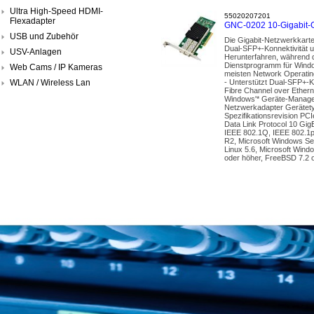
Ultra High-Speed HDMI-
55020207201
Flexadapter
GNC-0202 10-Gigabit-Gl
USB und Zubehör
Die Gigabit-Netzwerkkarte
Dual-SFP+-Konnektivität u
USV-Anlagen
Herunterfahren, während de
Dienstprogramm für Windo
Web Cams / IP Kameras
meisten Network Operatin
WLAN / Wireless Lan
- Unterstützt Dual-SFP+-K
Fibre Channel over Ether
Windows'* Geräte-Manager
Netzwerkadapter Gerätetyp
Spezifikationsrevision PC
Data Link Protocol 10 Gi
IEEE 802.1Q, IEEE 802.1p
R2, Microsoft Windows Se
Linux 5.6, Microsoft Wind
oder höher, FreeBSD 7.2 o