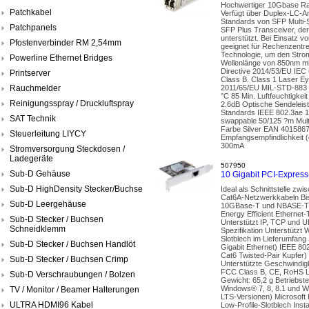
Hochwertiger 10Gbase Ran
Patchkabel
Verfügt über Duplex-LC-A
Standards von SFP Multi-
Patchpanels
SFP Plus Transceiver, der
unterstützt. Bei Einsatz v
Pfostenverbinder RM 2,54mm
geeignet für Rechenzentre
Technologie, um den Strom
Powerline Ethernet Bridges
Wellenlänge von 850nm mi
Directive 2014/53/EU IEC
Printserver
Class B. Class 1 Laser E
Rauchmelder
2011/65/EU MIL-STD-883 Me
°C 85 Min. Luftfeuchtigkei
Reinigungsspray / Druckluftspray
2.6dB Optische Sendeleis
Standards IEEE 802.3ae 
SAT Technik
swappable 50/125 ?m Mult
Farbe Silver EAN 4015867
Steuerleitung LIYCY
Empfangsempfindlichkeit 
300mA
Stromversorgung Steckdosen /
Ladegeräte
507950
Sub-D Gehäuse
10 Gigabit PCI-Expres
Sub-D HighDensity Stecker/Buchse
Ideal als Schnittstelle z
Cat6A-Netzwerkkabeln Bis 
Sub-D Leergehäuse
10GBase-T und NBASE-T™-S
Energy Efficient Etherne
Sub-D Stecker / Buchsen
Unterstützt IP, TCP und 
Schneidklemm
Spezifikation Unterstützt
Slotblech im Lieferumfan
Sub-D Stecker / Buchsen Handlöt
Gigabit Ethernet) IEEE 80
Cat6 Twisted-Pair Kupfer)
Sub-D Stecker / Buchsen Crimp
Unterstützte Geschwindigke
FCC Class B, CE, RoHS LE
Sub-D Verschraubungen / Bolzen
Gewicht: 65,2 g Betriebst
Windows® 7, 8, 8.1 und W
TV / Monitor / Beamer Halterungen
LTS-Versionen) Microsoft
ULTRA HDMI96 Kabel
Low-Profile-Slotblech Inst