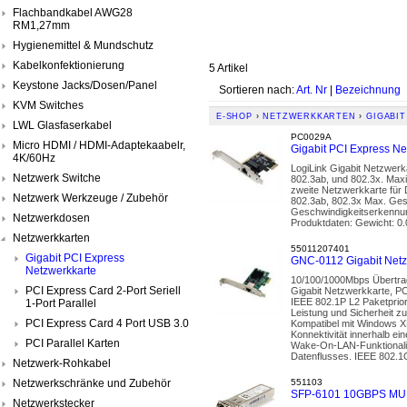
Flachbandkabel AWG28
RM1,27mm
Hygienemittel & Mundschutz
Kabelkonfektionierung
5 Artikel
Keystone Jacks/Dosen/Panel
Sortieren nach:
Art. Nr
|
Bezeichnung
KVM Switches
E-SHOP
›
NETZWERKKARTEN
›
GIGABI
LWL Glasfaserkabel
PC0029A
Micro HDMI / HDMI-Adaptekaabelr,
Gigabit PCI Express N
4K/60Hz
LogiLink Gigabit Netzwerk
Netzwerk Switche
802.3ab, und 802.3x. Maxi
zweite Netzwerkkarte für
Netzwerk Werkzeuge / Zubehör
802.3ab, 802.3x Max. Gesc
Geschwindigkeitserkennung
Netzwerkdosen
Produktdaten: Gewicht: 0.
Netzwerkkarten
55011207401
Gigabit PCI Express
GNC-0112 Gigabit Netz
Netzwerkkarte
10/100/1000Mbps Übertrag
PCI Express Card 2-Port Seriell
Gigabit Netzwerkkarte, PC
IEEE 802.1P L2 Paketprio
1-Port Parallel
Leistung und Sicherheit z
PCI Express Card 4 Port USB 3.0
Kompatibel mit Windows X
Konnektivität innerhalb e
PCI Parallel Karten
Wake-On-LAN-Funktionalitä
Datenflusses. IEEE 802.1
Netzwerk-Rohkabel
Netzwerkschränke und Zubehör
551103
SFP-6101 10GBPS MU
Netzwerkstecker