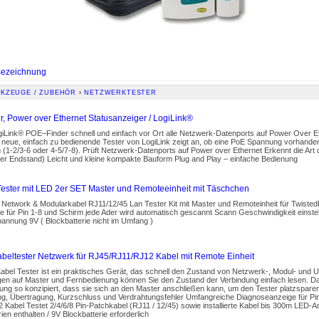
ezeichnung
KZEUGE / ZUBEHÖR
›
NETZWERKTESTER
r, Power over Ethernet Statusanzeiger / LogiLink®
giLink® POE–Finder schnell und einfach vor Ort alle Netzwerk-Datenports auf Power Over
 neue, einfach zu bedienende Tester von LogiLink zeigt an, ob eine PoE Spannung vorhanden
(1-2/3-6 oder 4-5/7-8). Prüft Netzwerk-Datenports auf Power over Ethernet Erkennt die Art 
er Endstand) Leicht und kleine kompakte Bauform Plug and Play – einfache Bedienung
ester mit LED 2er SET Master und Remoteeinheit mit Täschchen
 Network & Modularkabel RJ11/12/45 Lan Tester Kit mit Master und Remoteinheit für Twiste
 für Pin 1-8 und Schirm jede Ader wird automatisch gescannt Scann Geschwindigkeit einstell
annung 9V ( Blockbatterie nicht im Umfang )
beltester Netzwerk für RJ45/RJ11/RJ12 Kabel mit Remote Einheit
abel Tester ist ein praktisches Gerät, das schnell den Zustand von Netzwerk-, Modul- und U
en auf Master und Fernbedienung können Sie den Zustand der Verbindung einfach lesen. Dar
ng so konzipiert, dass sie sich an den Master anschließen kann, um den Tester platzsparen
g, Übertragung, Kurzschluss und Verdrahtungsfehler Umfangreiche Diagnoseanzeige für Pin
 Kabel Testet 2/4/6/8 Pin-Patchkabel (RJ11 / 12/45) sowie installierte Kabel bis 300m LED-
ien enthalten / 9V Blockbatterie erforderlich