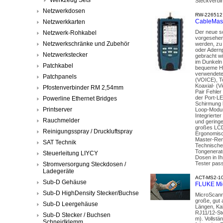
Steckverbi
Netzwerkdosen
RW-226512
CableMast
Netzwerkkarten
Der neue so
Netzwerk-Rohkabel
vorgesehen
Netzwerkschränke und Zubehör
werden, zu 
oder Adern
Netzwerkstecker
gebracht wi
im Dunkeln
Patchkabel
bequeme Han
verwendete
Patchpanels
(VOICE), T
Koaxial- (V
Pfostenverbinder RM 2,54mm
Pair Fehler
der Port-LE
Powerline Ethernet Bridges
Schirmung 
Printserver
Loop-Modus
Integrierte
Rauchmelder
und geringe
großes LCD
Reinigungsspray / Druckluftspray
Ergonomisc
Master-Rem
SAT Technik
Technische 
Tongenerato
Steuerleitung LIYCY
Dosen in Ih
Tester pas
Stromversorgung Steckdosen /
Ladegeräte
ACT-MS2-1
Sub-D Gehäuse
FLUKE Mic
Sub-D HighDensity Stecker/Buchse
MicroScann
große, gut 
Sub-D Leergehäuse
Längen, Kab
RJ11/12-St
Sub-D Stecker / Buchsen
m). Vollstä
Schneidklemm