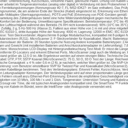
Fehler: Unterbrechung, Kurzschluss, verkehrte Paare, gekreuzte Paare. Ortung von Kabeln 
r arbeitet im Tongeneratormodus (analog oder digital) in Verbindung mit dem Probenehmer I
on Fernleitungskennungen (Kennungssatz #2-7, FL-MS2-IDK27- im Satz enthalten). Das Prüfg
rungsnummer, die am anderen Ende der Strecke (Kabel) eingesteckt ist. Erkennung von Ether
Halb-/Vollduplex-Übertragungsmodus), POTS und PoE (Erkennung von POE-Geräten gemäß 8
telung des Zählergehäuses bietet eine hohe Widerstandsfähigkeit gegen mechanische Be
omfort bei der Bedienung. Umweltbezogene Spezifikationen: Betriebstemperatur: 0°C bis 45
ive Luftfeuchtigkeit während des Betriebs (% RH nicht kondensierend): 90% (10°C bis 35°C
: Zufällig, 2 g, 5 Hz-500 Hz (Klasse 2), Falltest aus einer Höhe von 1 m mit und ohne mitgel
 IEC 61010-1, dritte Ausgabe Höhe der Nutzung: 4000 m; Lagerung: 12000 m EMC: IEC 61326-
sse: Test-Steckverbinder: Abgeschirmte 8-polige Modularbuchse, kompatibel mit 8-poligen 
ularsteckern (RJ11). MicroScanner 2: F-Steckverbinder für Koaxialkabel. Macht: Batterietyp
bensdauer der Batterie: 20 Stunden typische Nutzung Andere kompatible Batterietypen: 2 A
 und Gewicht (mit installierten Batterien und Anschlusskartenadapter im Lieferumfang): 7,
chirm: Monochromes LCD-Display mit Hintergrundbeleuchtung Test-Modi: Er misst die Länge,
rt entfernte ID-Locators und erkennt Ethernet Ports. MicroScanner zeigt auch die Meldung an
tand größer als 12,5 O ist. Alle Ergebnisse werden auf einem einzigen Bildsc Technische Da
 Kabel: UTP, FTP, SSTP Koaxial (MicroScanner2): 75 O, 50 O, 93 O Test der Länge: Reichweit
pische Genauigkeit: ± 4 % oder 0,6 m (2 ft), je nachdem, welcher Wert größer ist. Die NVP-Uns
ibrierung: vom Benutzer einstellbarer NVP für Twisted Pair und Koaxialkabel (MicroScanner2
nten Kabellänge bestimmen. Test des Verbindungsplans: Erkennt Fehler, Kurzschlüsse, Verdr
en Leitungsadapter-Kennungen. Der Verbindungsplan wird auf einer proportionalen Länge gez
n Fehlern visuell anzu Ethernet-Port-Erkennung: Erkennt die empfohlene Geschwindigkeit vo
keiten von 10 Mb/s, 100 Mb / s und 1 Gb/s. Tongenerator: Unterstützt Tonung und Kabelzuo
. Erzeugt vier Töne, die mit typischen Analogsonden kompatibel sind. Die SmartTone ™ Funktio
rung von Kabeln im Bündel, wenn die IntelliTone- oder Analogsonde verwendet wird.