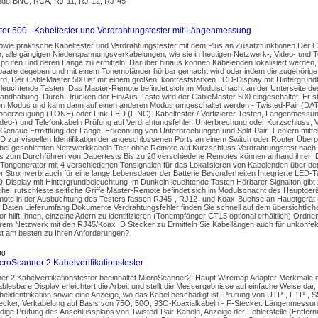
nderBNC, RCA, RJ-11, RJ-12, RJ-45
er 500 - Kabeltester und Verdrahtungstester mit Längenmessung
wie praktische Kabeltester und Verdrahtungstester mit dem Plus an Zusatzfunktionen Der C
, alle gängigen Niederspannungsverkabelungen, wie sie in heutigen Netzwerk-, Video- und
prüfen und deren Länge zu ermitteln. Darüber hinaus können Kabelenden lokalisiert werden,
paare gegeben und mit einem Tonempfänger hörbar gemacht wird oder indem die zugehörige
rd. Der CableMaster 500 ist mit einem großen, kontraststarken LCD-Display mit Hintergrund
 leuchtende Tasten. Das Master-Remote befindet sich im Modulschacht an der Unterseite de
dhabung. Durch Drücken der Ein/Aus-Taste wird der CableMaster 500 eingeschaltet. Er star
n Modus und kann dann auf einen anderen Modus umgeschaltet werden - Twisted-Pair (DAT
onerzeugung (TONE) oder Link-LED (LINC). Kabeltester / Verfizierer Testen, Längenmessung
ideo-) und Telefonkabeln Prüfung auf Verdrahtungsfehler, Unterbrechung oder Kurzschluss, 
 Genaue Ermittlung der Länge, Erkennung von Unterbrechungen und Split-Pair- Fehlern mittel
D zur visuellen Identifikation der angeschlossenen Ports an einem Switch oder Router Über
bei geschirmten Netzwerkkabeln Test ohne Remote auf Kurzschluss Verdrahtungstest nach
 zum Durchführen von Dauertests Bis zu 20 verschiedene Remotes können anhand ihrer ID
r Tongenerator mit 4 verschiedenen Tonsignalen für das Lokalisieren von Kabelenden über d
r Stromverbrauch für eine lange Lebensdauer der Batterie Besonderheiten Integrierte LED-
-Display mit Hintergrundbeleuchtung Im Dunkeln leuchtende Tasten Hörbarer Signalton gibt
he, rutschfeste seitliche Griffe Master-Remote befindet sich im Modulschacht des Hauptge
ote in der Ausbuchtung des Testers fassen RJ45-, RJ12- und Koax-Buchse an Hauptgerät 
Daten Lieferumfang Dokumente Verdrahtungsfehler finden Sie schnell auf dem übersichtlich
r hilft Ihnen, einzelne Adern zu identifizieren (Tonempfänger CT15 optional erhältlich) Ordnen
rem Netzwerk mit den RJ45/Koax ID Stecker zu Ermitteln Sie Kabellängen auch für unkonfek
st am besten zu Ihren Anforderungen?
00
roScanner 2 Kabelverifikationstester
er 2 Kabelverifikationstester beeinhaltet MicroScanner2, Haupt Wiremap Adapter Merkmale
ablesbare Display erleichtert die Arbeit und stellt die Messergebnisse auf einfache Weise dar
elidentifikation sowie eine Anzeige, wo das Kabel beschädigt ist. Prüfung von UTP-, FTP-,
ecker, Verkabelung auf Basis von 75O, 50O, 93O-Koaxialkabeln - F-Stecker. Längenmessung
ndige Prüfung des Anschlussplans von Twisted-Pair-Kabeln, Anzeige der Fehlerstelle (Entfe