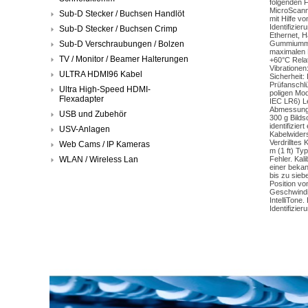
folgenden 
MicroScanne
Sub-D Stecker / Buchsen Handlöt
mit Hilfe v
Identifizie
Sub-D Stecker / Buchsen Crimp
Ethernet, 
Sub-D Verschraubungen / Bolzen
Gummiumman
maximalen K
TV / Monitor / Beamer Halterungen
+60°C Relat
Vibrationen
ULTRA HDMI96 Kabel
Sicherheit:
Prüfanschlü
Ultra High-Speed HDMI-
poligen Mod
Flexadapter
IEC LR6) Le
Abmessungen
USB und Zubehör
300 g Bilds
identifizie
USV-Anlagen
Kabelwiders
Verdrilltes
Web Cams / IP Kameras
m (1 ft) Ty
WLAN / Wireless Lan
Fehler. Kal
einer bekan
bis zu sieb
Position vo
Geschwindig
IntelliTone
Identifizie