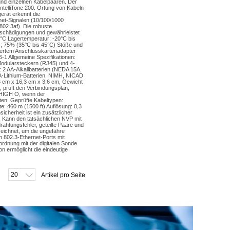
und einzelnen Kabelpaaren. Der
ntelliTone 200. Ortung von Kabeln
erät erkennt die
net-Signalen (10/100/1000
02.3af). Die robuste
schädigungen und gewährleistet
°C Lagertemperatur: -20°C bis
); 75% (35°C bis 45°C) Stöße und
iefertem Anschlusskartenadapter
1 Allgemeine Spezifikationen:
Modularsteckern (RJ45) und 4-
: 2 AA-Alkalibatterien (NEDA 15A,
A-Lithium-Batterien, NIMH, NICAD
6 cm x 16,3 cm x 3,6 cm, Gewicht
 prüft den Verbindungsplan,
: HIGH O, wenn der
ten: Geprüfte Kabeltypen:
e: 460 m (1500 ft) Auflösung: 0,3
icherheit ist ein zusätzlicher
). Kann den tatsächlichen NVP mit
ahtungsfehler, geteilte Paare und
eichnet, um die ungefähre
n 802.3-Ethernet-Ports mit
rdnung mit der digitalen Sonde
n ermöglicht die eindeutige
20
Artikel pro Seite