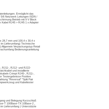
enleitungen. Ermöglicht das
 5/6 Netzwerk Leitungen ISDN /
chirmung Betrieb mit 9 V Block
x Kabel RJ45 > RJ45 1 x Adapter
x 28,7 mm und 100,4 x 30,4 x
ht im Lieferumfang) Technische
Allgemein Verpackungstyp Retail
prachumfang Bedienungsanleitung
-, RJ11-, RJ12- und RJ22-
chkabel und installierte
nkabeln Crimpt RJ45-, RJ11-,
r Testergebnisse Positive
htung "Reversal" "Split Pair
mpwerkzeug und Kabeltester
hgang und Belegung Kurzschluß
Base-T 100Base-TX 10Base-2 ,
 im Lieferumfang ) Unterstützte