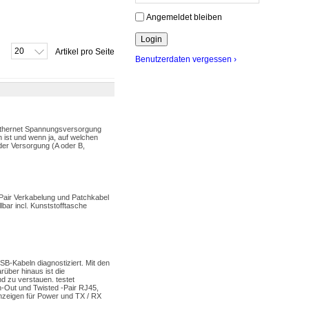
Angemeldet bleiben
20
Artikel pro Seite
Benutzerdaten vergessen ›
 Ethernet Spannungsversorgung
 ist und wenn ja, auf welchen
der Versorgung (A oder B,
dPair Verkabelung und Patchkabel
bar incl. Kunststofftasche
SB-Kabeln diagnostiziert. Mit den
über hinaus ist die
d zu verstauen. testet
-Out und Twisted -Pair RJ45,
Anzeigen für Power und TX / RX