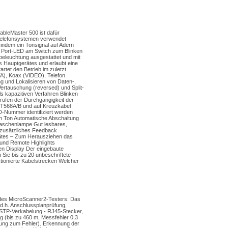
ableMaster 500 ist dafür
 Telefonsystemen verwendet
 indem ein Tonsignal auf Adern
 Port-LED am Switch zum Blinken
beleuchtung ausgestattet und mit
s Hauptgerätes und erlaubt eine
tet den Betrieb im zuletzt
A), Koax (VIDEO), Telefon
 und Lokalisieren von Daten-,
Vertauschung (reversed) und Split-
s kapazitiven Verfahren Blinken
prüfen der Durchgängigkeit der
 T568A/B und auf Kreuzkabel
-Nummer identifiziert werden
en Ton Automatische Abschaltung
Taschenlampe Gut lesbares,
 zusätzliches Feedback
rätes – Zum Herausziehen das
und Remote Highlights
en Display Der eingebaute
 Sie bis zu 20 unbeschriftete
tionierte Kabelstrecken Welcher
 des MicroScanner2-Testers: Das
, d.h. Anschlussplanprüfung,
 SSTP-Verkabelung - RJ45-Stecker,
 (bis zu 460 m, Messfehler 0,3
rnung zum Fehler). Erkennung der