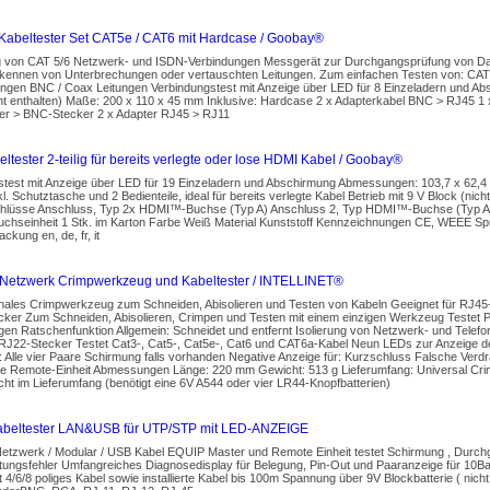
Kabeltester Set CAT5e / CAT6 mit Hardcase / Goobay®
g von CAT 5/6 Netzwerk- und ISDN-Verbindungen Messgerät zur Durchgangsprüfung von Dat
rkennen von Unterbrechungen oder vertauschten Leitungen. Zum einfachen Testen von: CAT
ngen BNC / Coax Leitungen Verbindungstest mit Anzeige über LED für 8 Einzeladern und Abs
ht enthalten) Maße: 200 x 110 x 45 mm Inklusive: Hardcase 2 x Adapterkabel BNC > RJ45 1 
r > BNC-Stecker 2 x Adapter RJ45 > RJ11
tester 2-teilig für bereits verlegte oder lose HDMI Kabel / Goobay®
stest mit Anzeige über LED für 19 Einzeladern und Abschirmung Abmessungen: 103,7 x 62,4 
l. Schutztasche und 2 Bedienteile, ideal für bereits verlegte Kabel Betrieb mit 9 V Block (nic
hlüsse Anschluss, Typ 2x HDMI™-Buchse (Typ A) Anschluss 2, Typ HDMI™-Buchse (Typ A) 
uchseinheit 1 Stk. im Karton Farbe Weiß Material Kunststoff Kennzeichnungen CE, WEEE S
ckung en, de, fr, it
 Netzwerk Crimpwerkzeug und Kabeltester / INTELLINET®
ionales Crimpwerkzeug zum Schneiden, Abisolieren und Testen von Kabeln Geeignet für RJ45
ker Zum Schneiden, Abisolieren, Crimpen und Testen mit einem einzigen Werkzeug Testet Pat
en Ratschenfunktion Allgemein: Schneidet und entfernt Isolierung von Netzwerk- und Telefo
RJ22-Stecker Testet Cat3-, Cat5-, Cat5e-, Cat6 und CAT6a-Kabel Neun LEDs zur Anzeige de
: Alle vier Paare Schirmung falls vorhanden Negative Anzeige für: Kurzschluss Falsche Verdra
 Remote-Einheit Abmessungen Länge: 220 mm Gewicht: 513 g Lieferumfang: Universal Cri
icht im Lieferumfang (benötigt eine 6V A544 oder vier LR44-Knopfbatterien)
abeltester LAN&USB für UTP/STP mit LED-ANZEIGE
 Netzwerk / Modular / USB Kabel EQUIP Master und Remote Einheit testet Schirmung , Durc
tungsfehler Umfangreiches Diagnosedisplay für Belegung, Pin-Out und Paaranzeige für 10
 4/6/8 poliges Kabel sowie installierte Kabel bis 100m Spannung über 9V Blockbatterie ( nicht