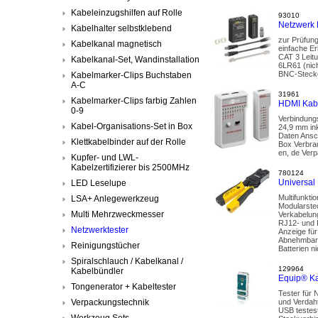
Kabeleinzugshilfen auf Rolle
93010
Netzwerk 
Kabelhalter selbstklebend
zur Prüfun
Kabelkanal magnetisch
einfache E
CAT 3 Leitu
Kabelkanal-Set, Wandinstallation
6LR61 (nic
BNC-Stecke
Kabelmarker-Clips Buchstaben
A-C
31961
Kabelmarker-Clips farbig Zahlen
HDMI Kabel
0-9
Verbindung
Kabel-Organisations-Set in Box
24,9 mm ink
Daten Ansc
Klettkabelbinder auf der Rolle
Box Verbra
en, de Verpa
Kupfer- und LWL-
Kabelzertifizierer bis 2500MHz
780124
Universal
LED Leselupe
Multifunkt
LSA+ Anlegewerkzeug
Modularstec
Multi Mehrzweckmesser
Verkabelung
RJ12- und 
Netzwerktester
Anzeige für
Abnehmbare
Reinigungstücher
Batterien n
Spiralschlauch / Kabelkanal /
129964
Kabelbündler
Equip® K
Tongenerator + Kabeltester
Tester für
Verpackungstechnik
und Verdah
USB testest
Werkzeug Sets