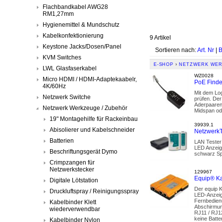
Flachbandkabel AWG28
RM1,27mm
Hygienemittel & Mundschutz
Kabelkonfektionierung
9 Artikel
Keystone Jacks/Dosen/Panel
Sortieren nach:
Art. Nr
|
B
KVM Switches
E-SHOP
›
NETZWERK WER
LWL Glasfaserkabel
WZ0028
Micro HDMI / HDMI-Adaptekaabelr,
PoE Finde
4K/60Hz
Mit dem Lo
Netzwerk Switche
prüfen. Der
Aderpaaren 
Netzwerk Werkzeuge / Zubehör
Midspan od
19" Montagehilfe für Rackeinbau
39939.1
Abisolierer und Kabelschneider
NetzwerkT
Batterien
LAN Tester
LED Anzeige
Beschriftungsgerät Dymo
schwarz Sp
Crimpzangen für
Netzwerkstecker
129967
Equip® Ka
Digitale Lötstation
Der equip K
Druckluftspray / Reinigungsspray
LED-Anzeig
Fernbedienu
Kabelbinder Klett
Abschirmun
wiederverwendbar
RJ11 / RJ12
keine Batter
Kabelbinder Nylon