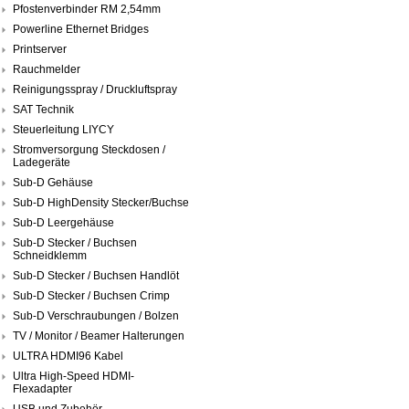
Pfostenverbinder RM 2,54mm
Powerline Ethernet Bridges
Printserver
Rauchmelder
Reinigungsspray / Druckluftspray
SAT Technik
Steuerleitung LIYCY
Stromversorgung Steckdosen /
Ladegeräte
Sub-D Gehäuse
Sub-D HighDensity Stecker/Buchse
Sub-D Leergehäuse
Sub-D Stecker / Buchsen
Schneidklemm
Sub-D Stecker / Buchsen Handlöt
Sub-D Stecker / Buchsen Crimp
Sub-D Verschraubungen / Bolzen
TV / Monitor / Beamer Halterungen
ULTRA HDMI96 Kabel
Ultra High-Speed HDMI-
Flexadapter
USB und Zubehör