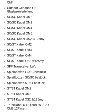
OM4
Outdoor Gehäuse für
Glasfaserverteilung
SC/SC Kabel OM2
SC/SC Kabel OM3
SC/SC Kabel OM4
SC/SC Kabel OM5
SC/SC Kabel OS2 9/125my
SC/ST Kabel OM2
SC/ST Kabel OM3
SC/ST Kabel OM4
SC/ST Kabel OS2 9/125my
SFP Transceiver LWL
Spleißboxen LC/LC bestückt
Spleißboxen SC/SC bestückt
Spleißboxen ST/ST bestückt
ST/ST Kabel OM2
ST/ST Kabel OM3
ST/ST Kabel OS2 9/125my
Trunkkabel U-DQ 50/125 LC/LC
OM3 12Fasern