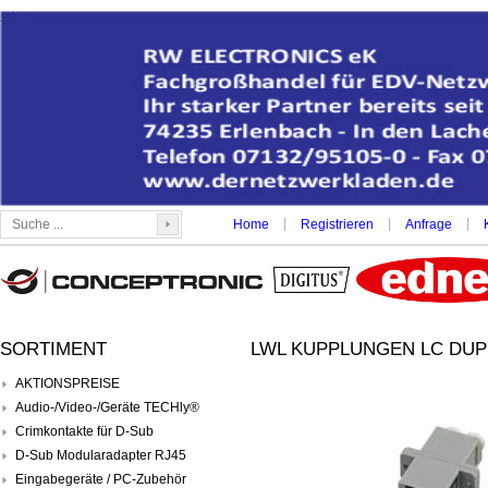
|
|
|
Home
Registrieren
Anfrage
SORTIMENT
LWL KUPPLUNGEN LC DUPL
AKTIONSPREISE
Audio-/Video-/Geräte TECHly®
Crimkontakte für D-Sub
D-Sub Modularadapter RJ45
Eingabegeräte / PC-Zubehör