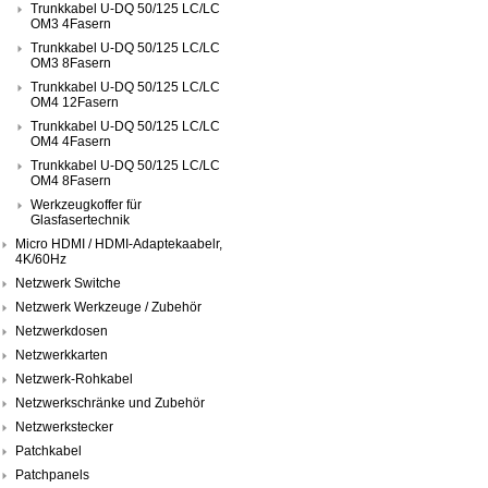
Trunkkabel U-DQ 50/125 LC/LC
OM3 4Fasern
Trunkkabel U-DQ 50/125 LC/LC
OM3 8Fasern
Trunkkabel U-DQ 50/125 LC/LC
OM4 12Fasern
Trunkkabel U-DQ 50/125 LC/LC
OM4 4Fasern
Trunkkabel U-DQ 50/125 LC/LC
OM4 8Fasern
Werkzeugkoffer für
Glasfasertechnik
Micro HDMI / HDMI-Adaptekaabelr,
4K/60Hz
Netzwerk Switche
Netzwerk Werkzeuge / Zubehör
Netzwerkdosen
Netzwerkkarten
Netzwerk-Rohkabel
Netzwerkschränke und Zubehör
Netzwerkstecker
Patchkabel
Patchpanels