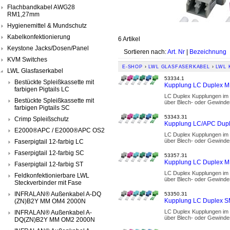
Flachbandkabel AWG28
RM1,27mm
Hygienemittel & Mundschutz
Kabelkonfektionierung
6 Artikel
Keystone Jacks/Dosen/Panel
Sortieren nach:
Art. Nr
|
Bezeichnung
KVM Switches
E-SHOP
›
LWL GLASFASERKABEL
›
LWL 
LWL Glasfaserkabel
53334.1
Bestückte Spleißkassette mit
Kupplung LC Duplex MM 
farbigen Pigtails LC
LC Duplex Kupplungen im 
Bestückte Spleißkassette mit
über Blech- oder Gewindes
farbigen Pigtails SC
53343.31
Crimp Spleißschutz
Kupplung LC/APC Duple
E2000®APC / E2000®APC OS2
LC Duplex Kupplungen im 
über Blech- oder Gewindes
Faserpigtail 12-farbig LC
Faserpigtail 12-farbig SC
53357.31
Kupplung LC Duplex MM
Faserpigtail 12-farbig ST
LC Duplex Kupplungen im 
Feldkonfektionierbare LWL
über Blech- oder Gewindes
Steckverbinder mit Fase
INFRALAN® Außenkabel A-DQ
53350.31
Kupplung LC Duplex SM 
(ZN)B2Y MM OM4 2000N
LC Duplex Kupplungen im 
INFRALAN® Außenkabel A-
über Blech- oder Gewindes
DQ(ZN)B2Y MM OM2 2000N