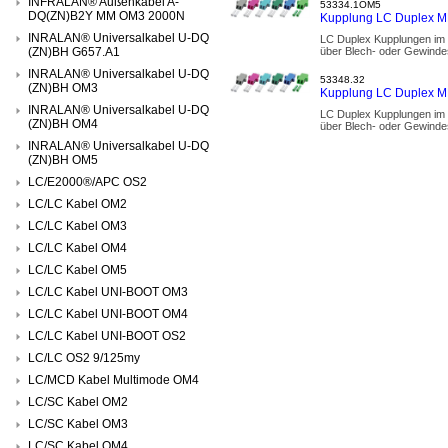
INFRALAN® Außenkabel A-
53334.1OM5
DQ(ZN)B2Y MM OM3 2000N
Kupplung LC Duplex MM
INRALAN® Universalkabel U-DQ
LC Duplex Kupplungen im 
(ZN)BH G657.A1
über Blech- oder Gewindes
INRALAN® Universalkabel U-DQ
53348.32
(ZN)BH OM3
Kupplung LC Duplex MM
INRALAN® Universalkabel U-DQ
LC Duplex Kupplungen im 
(ZN)BH OM4
über Blech- oder Gewindes
INRALAN® Universalkabel U-DQ
(ZN)BH OM5
LC/E2000®/APC OS2
LC/LC Kabel OM2
LC/LC Kabel OM3
LC/LC Kabel OM4
LC/LC Kabel OM5
LC/LC Kabel UNI-BOOT OM3
LC/LC Kabel UNI-BOOT OM4
LC/LC Kabel UNI-BOOT OS2
LC/LC OS2 9/125my
LC/MCD Kabel Multimode OM4
LC/SC Kabel OM2
LC/SC Kabel OM3
LC/SC Kabel OM4