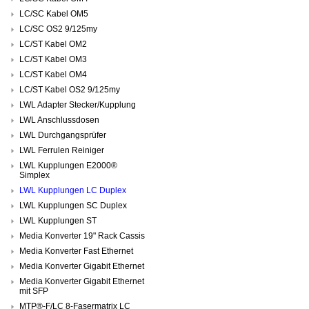
LC/SC Kabel OM5
LC/SC OS2 9/125my
LC/ST Kabel OM2
LC/ST Kabel OM3
LC/ST Kabel OM4
LC/ST Kabel OS2 9/125my
LWL Adapter Stecker/Kupplung
LWL Anschlussdosen
LWL Durchgangsprüfer
LWL Ferrulen Reiniger
LWL Kupplungen E2000®
Simplex
LWL Kupplungen LC Duplex
LWL Kupplungen SC Duplex
LWL Kupplungen ST
Media Konverter 19" Rack Cassis
Media Konverter Fast Ethernet
Media Konverter Gigabit Ethernet
Media Konverter Gigabit Ethernet
mit SFP
MTP®-F/LC 8-Fasermatrix LC