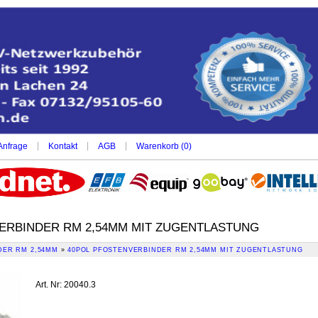
|
|
|
Anfrage
Kontakt
AGB
Warenkorb (
0
)
ERBINDER RM 2,54MM MIT ZUGENTLASTUNG
DER RM 2,54MM
»
40POL PFOSTENVERBINDER RM 2,54MM MIT ZUGENTLASTUNG
Art. Nr
:
20040.3