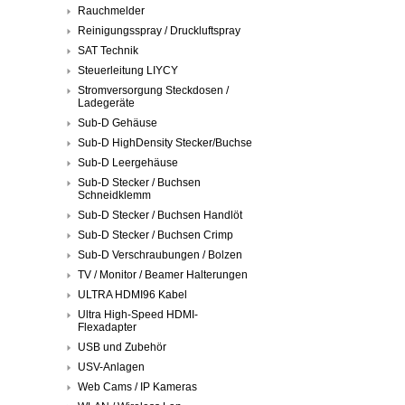
Rauchmelder
Reinigungsspray / Druckluftspray
SAT Technik
Steuerleitung LIYCY
Stromversorgung Steckdosen /
Ladegeräte
Sub-D Gehäuse
Sub-D HighDensity Stecker/Buchse
Sub-D Leergehäuse
Sub-D Stecker / Buchsen
Schneidklemm
Sub-D Stecker / Buchsen Handlöt
Sub-D Stecker / Buchsen Crimp
Sub-D Verschraubungen / Bolzen
TV / Monitor / Beamer Halterungen
ULTRA HDMI96 Kabel
Ultra High-Speed HDMI-
Flexadapter
USB und Zubehör
USV-Anlagen
Web Cams / IP Kameras