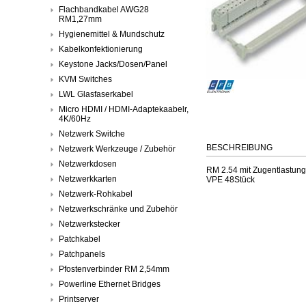
Flachbandkabel AWG28
RM1,27mm
Hygienemittel & Mundschutz
Kabelkonfektionierung
Keystone Jacks/Dosen/Panel
KVM Switches
LWL Glasfaserkabel
Micro HDMI / HDMI-Adaptekaabelr,
4K/60Hz
Netzwerk Switche
BESCHREIBUNG
Netzwerk Werkzeuge / Zubehör
Netzwerkdosen
RM 2.54 mit Zugentlastung
Netzwerkkarten
VPE 48Stück
Netzwerk-Rohkabel
Netzwerkschränke und Zubehör
Netzwerkstecker
Patchkabel
Patchpanels
Pfostenverbinder RM 2,54mm
Powerline Ethernet Bridges
Printserver