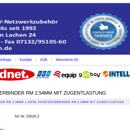
|
|
|
Anfrage
Kontakt
AGB
Warenkorb (
0
)
ERBINDER RM 2,54MM MIT ZUGENTLASTUNG
DER RM 2,54MM
»
26POL PFOSTENVERBINDER RM 2,54MM MIT ZUGENTLASTUNG
Art. Nr
:
20026.3