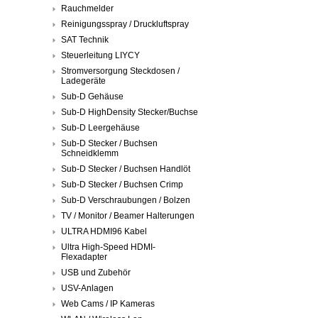
Rauchmelder
Reinigungsspray / Druckluftspray
SAT Technik
Steuerleitung LIYCY
Stromversorgung Steckdosen /
Ladegeräte
Sub-D Gehäuse
Sub-D HighDensity Stecker/Buchse
Sub-D Leergehäuse
Sub-D Stecker / Buchsen
Schneidklemm
Sub-D Stecker / Buchsen Handlöt
Sub-D Stecker / Buchsen Crimp
Sub-D Verschraubungen / Bolzen
TV / Monitor / Beamer Halterungen
ULTRA HDMI96 Kabel
Ultra High-Speed HDMI-
Flexadapter
USB und Zubehör
USV-Anlagen
Web Cams / IP Kameras