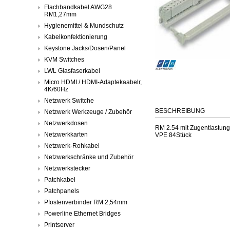
Flachbandkabel AWG28
RM1,27mm
Hygienemittel & Mundschutz
Kabelkonfektionierung
Keystone Jacks/Dosen/Panel
KVM Switches
LWL Glasfaserkabel
Micro HDMI / HDMI-Adaptekaabelr,
4K/60Hz
Netzwerk Switche
BESCHREIBUNG
Netzwerk Werkzeuge / Zubehör
Netzwerkdosen
RM 2.54 mit Zugentlastung
Netzwerkkarten
VPE 84Stück
Netzwerk-Rohkabel
Netzwerkschränke und Zubehör
Netzwerkstecker
Patchkabel
Patchpanels
Pfostenverbinder RM 2,54mm
Powerline Ethernet Bridges
Printserver