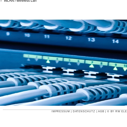
WLAN / Wireless Lan
IMPRESSUM
|
DATENSCHUTZ
|
AGB
| © BY
RW ELE