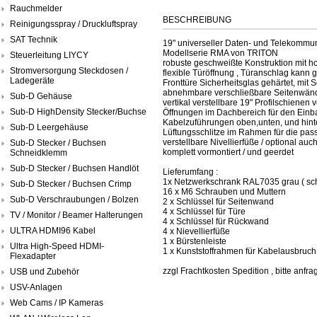
Rauchmelder
BESCHREIBUNG
Reinigungsspray / Druckluftspray
SAT Technik
19" universeller Daten- und Telekommun
Modellserie RMA von TRITON
Steuerleitung LIYCY
robuste geschweißte Konstruktion mit hoh
Stromversorgung Steckdosen /
flexible Türöffnung , Türanschlag kann
Ladegeräte
Fronttüre Sicherheitsglas gehärtet, mit 
abnehmbare verschließbare Seitenwä
Sub-D Gehäuse
vertikal verstellbare 19" Profilschienen 
Sub-D HighDensity Stecker/Buchse
Öffnungen im Dachbereich für den Einb
Kabelzuführungen oben,unten, und hin
Sub-D Leergehäuse
Lüftungsschlitze im Rahmen für die pass
verstellbare Nivellierfüße / optional au
Sub-D Stecker / Buchsen
komplett vormontiert / und geerdet
Schneidklemm
Sub-D Stecker / Buchsen Handlöt
Lieferumfang :
1x Netzwerkschrank RAL7035 grau ( sch
Sub-D Stecker / Buchsen Crimp
16 x M6 Schrauben und Muttern
Sub-D Verschraubungen / Bolzen
2 x Schlüssel für Seitenwand
4 x Schlüssel für Türe
TV / Monitor / Beamer Halterungen
4 x Schlüssel für Rückwand
ULTRA HDMI96 Kabel
4 x Nievellierfüße
1 x Bürstenleiste
Ultra High-Speed HDMI-
1 x Kunststoffrahmen für Kabelausbruch
Flexadapter
zzgl Frachtkosten Spedition , bitte anfra
USB und Zubehör
USV-Anlagen
Web Cams / IP Kameras