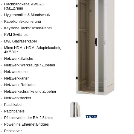
Flachbandkabel AWG28
RM1,27mm
Hygienemittel & Mundschutz
Kabelkonfektionierung
Keystone Jacks/Dosen/Panel
KVM Switches
LWL Glasfaserkabel
Micro HDMI / HDMI-Adaptekaabelr,
4K/60Hz
Netzwerk Switche
Netzwerk Werkzeuge / Zubehör
Netzwerkdosen
Netzwerkkarten
Netzwerk-Rohkabel
Netzwerkschränke und Zubehör
Netzwerkstecker
Patchkabel
Patchpanels
Pfostenverbinder RM 2,54mm
Powerline Ethernet Bridges
Printserver