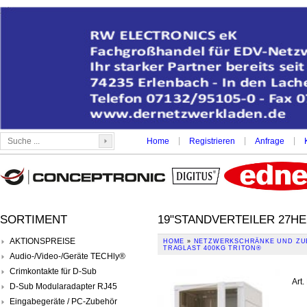
|
|
|
Home
Registrieren
Anfrage
SORTIMENT
19"STANDVERTEILER 27HE
AKTIONSPREISE
HOME
»
NETZWERKSCHRÄNKE UND ZU
TRAGLAST 400KG TRITON®
Audio-/Video-/Geräte TECHly®
Crimkontakte für D-Sub
Art.
D-Sub Modularadapter RJ45
Eingabegeräte / PC-Zubehör