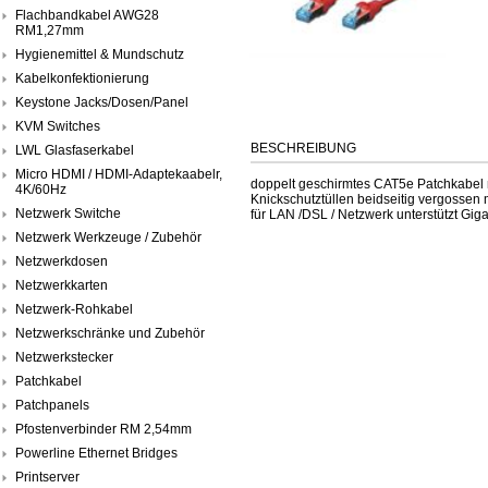
Flachbandkabel AWG28
RM1,27mm
Hygienemittel & Mundschutz
Kabelkonfektionierung
Keystone Jacks/Dosen/Panel
KVM Switches
BESCHREIBUNG
LWL Glasfaserkabel
Micro HDMI / HDMI-Adaptekaabelr,
doppelt geschirmtes CAT5e Patchkabel
4K/60Hz
Knickschutztüllen beidseitig vergossen
Netzwerk Switche
für LAN /DSL / Netzwerk unterstützt Gi
Netzwerk Werkzeuge / Zubehör
Netzwerkdosen
Netzwerkkarten
Netzwerk-Rohkabel
Netzwerkschränke und Zubehör
Netzwerkstecker
Patchkabel
Patchpanels
Pfostenverbinder RM 2,54mm
Powerline Ethernet Bridges
Printserver