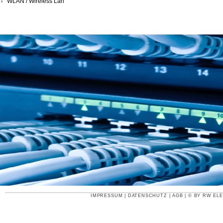
WLAN / Wireless Lan
IMPRESSUM
|
DATENSCHUTZ
|
AGB
| © BY
RW ELE