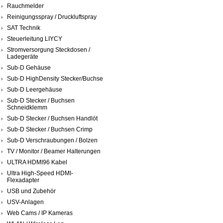
Rauchmelder
Reinigungsspray / Druckluftspray
SAT Technik
Steuerleitung LIYCY
Stromversorgung Steckdosen /
Ladegeräte
Sub-D Gehäuse
Sub-D HighDensity Stecker/Buchse
Sub-D Leergehäuse
Sub-D Stecker / Buchsen
Schneidklemm
Sub-D Stecker / Buchsen Handlöt
Sub-D Stecker / Buchsen Crimp
Sub-D Verschraubungen / Bolzen
TV / Monitor / Beamer Halterungen
ULTRA HDMI96 Kabel
Ultra High-Speed HDMI-
Flexadapter
USB und Zubehör
USV-Anlagen
Web Cams / IP Kameras