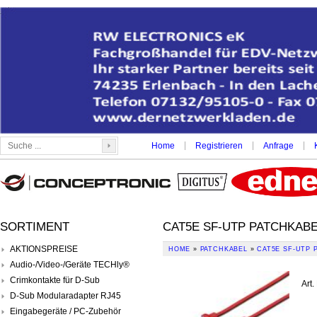
|
|
|
Home
Registrieren
Anfrage
SORTIMENT
CAT5E SF-UTP PATCHKABE
AKTIONSPREISE
HOME
»
PATCHKABEL
»
CAT5E SF-UTP 
Audio-/Video-/Geräte TECHly®
Crimkontakte für D-Sub
Art.
D-Sub Modularadapter RJ45
Eingabegeräte / PC-Zubehör