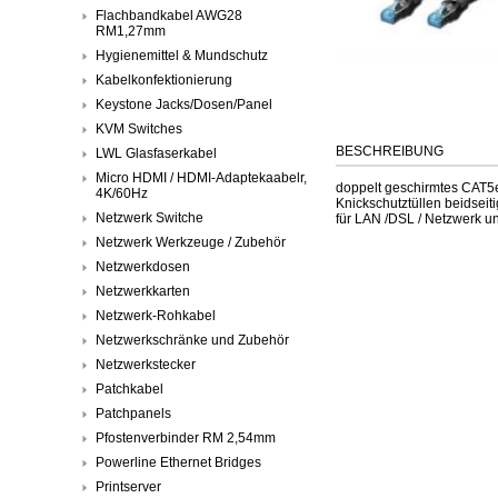
Flachbandkabel AWG28
RM1,27mm
Hygienemittel & Mundschutz
Kabelkonfektionierung
Keystone Jacks/Dosen/Panel
KVM Switches
BESCHREIBUNG
LWL Glasfaserkabel
Micro HDMI / HDMI-Adaptekaabelr,
doppelt geschirmtes CAT5
4K/60Hz
Knickschutztüllen beidseit
Netzwerk Switche
für LAN /DSL / Netzwerk u
Netzwerk Werkzeuge / Zubehör
Netzwerkdosen
Netzwerkkarten
Netzwerk-Rohkabel
Netzwerkschränke und Zubehör
Netzwerkstecker
Patchkabel
Patchpanels
Pfostenverbinder RM 2,54mm
Powerline Ethernet Bridges
Printserver