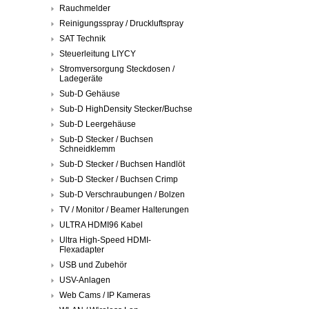
Rauchmelder
Reinigungsspray / Druckluftspray
SAT Technik
Steuerleitung LIYCY
Stromversorgung Steckdosen /
Ladegeräte
Sub-D Gehäuse
Sub-D HighDensity Stecker/Buchse
Sub-D Leergehäuse
Sub-D Stecker / Buchsen
Schneidklemm
Sub-D Stecker / Buchsen Handlöt
Sub-D Stecker / Buchsen Crimp
Sub-D Verschraubungen / Bolzen
TV / Monitor / Beamer Halterungen
ULTRA HDMI96 Kabel
Ultra High-Speed HDMI-
Flexadapter
USB und Zubehör
USV-Anlagen
Web Cams / IP Kameras