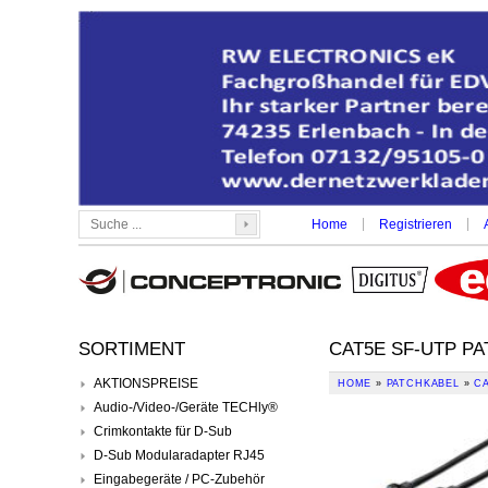
|
|
Home
Registrieren
SORTIMENT
CAT5E SF-UTP P
AKTIONSPREISE
HOME
»
PATCHKABEL
»
C
Audio-/Video-/Geräte TECHly®
Crimkontakte für D-Sub
D-Sub Modularadapter RJ45
Eingabegeräte / PC-Zubehör