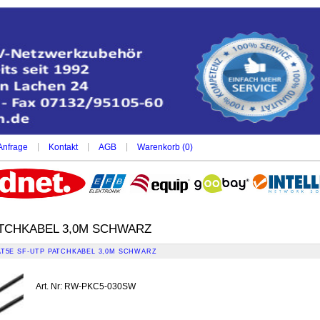
|
|
|
Anfrage
Kontakt
AGB
Warenkorb (
0
)
ATCHKABEL 3,0M SCHWARZ
AT5E SF-UTP PATCHKABEL 3,0M SCHWARZ
Art. Nr
:
RW-PKC5-030SW