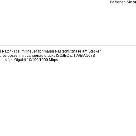
Beziehen Sie Ar
e Patchkabel mit neuer schmalen Rastschutznase am Stecker
ig vergossen mit Längenaufdruck / ISO/IEC & TIA/EIA 568B
nterstützt Gigabit 10/100/1000 Mbps