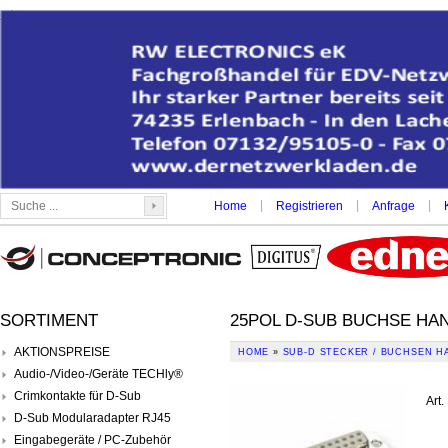
|
|
|
Home
Registrieren
Anfrage
SORTIMENT
25POL D-SUB BUCHSE HA
AKTIONSPREISE
HOME
»
SUB-D STECKER / BUCHSEN H
Audio-/Video-/Geräte TECHly®
Crimkontakte für D-Sub
Art.
D-Sub Modularadapter RJ45
Eingabegeräte / PC-Zubehör