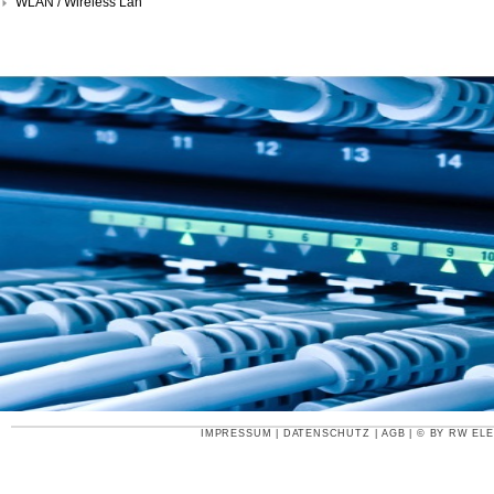
WLAN / Wireless Lan
IMPRESSUM
|
DATENSCHUTZ
|
AGB
| © BY
RW ELE