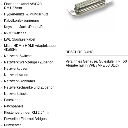
Flachbandkabel AWG28
RM1,27mm
Hygienemittel & Mundschutz
Kabelkonfektionierung
Keystone Jacks/Dosen/Panel
KVM Switches
LWL Glasfaserkabel
Micro HDMI / HDMI-Adaptekaabelr,
4K/60Hz
BESCHREIBUNG
Netzwerk Switche
Verzinntes Gehäuse. Gütestufe III >= 50
Netzwerk Werkzeuge / Zubehör
Abgabe nur in VPE / VPE 50 Stück
Netzwerkdosen
Netzwerkkarten
Netzwerk-Rohkabel
Netzwerkschränke und Zubehör
Netzwerkstecker
Patchkabel
Patchpanels
Pfostenverbinder RM 2,54mm
Powerline Ethernet Bridges
Printserver