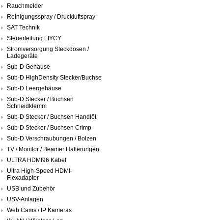
Rauchmelder
Reinigungsspray / Druckluftspray
SAT Technik
Steuerleitung LIYCY
Stromversorgung Steckdosen /
Ladegeräte
Sub-D Gehäuse
Sub-D HighDensity Stecker/Buchse
Sub-D Leergehäuse
Sub-D Stecker / Buchsen
Schneidklemm
Sub-D Stecker / Buchsen Handlöt
Sub-D Stecker / Buchsen Crimp
Sub-D Verschraubungen / Bolzen
TV / Monitor / Beamer Halterungen
ULTRA HDMI96 Kabel
Ultra High-Speed HDMI-
Flexadapter
USB und Zubehör
USV-Anlagen
Web Cams / IP Kameras