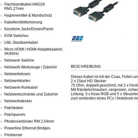
Flachbandkabel AWG28
RM1,27mm
Hygienemittel & Mundschutz
Kabelkonfektionierung
Keystone Jacks/Dosen/Panel
KVM Switches
LWL Glasfaserkabel
Micro HDMI / HDMI-Adaptekaabelr,
4K/60Hz
Netzwerk Switche
BESCHREIBUNG
Netzwerk Werkzeuge / Zubehör
Netzwerkdosen
Dieses Kabel ist mit der Coax, Folien 
Netzwerkkarten
2 x 15pol HD Stecker
75 Ohm, doppelt geschirmt, mit 2 x Ferri
Netzwerk-Rohkabel
Mit Rändelschrauben, vergossen, schw
Leitung: 3 x Koax RGB und 5 x Steuerle
Netzwerkschränke und Zubehör
zum verbinden eines PCs / Notebook mi
Netzwerkstecker
Patchkabel
Patchpanels
Pfostenverbinder RM 2,54mm
Powerline Ethernet Bridges
Printserver