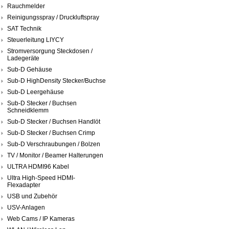
Rauchmelder
Reinigungsspray / Druckluftspray
SAT Technik
Steuerleitung LIYCY
Stromversorgung Steckdosen /
Ladegeräte
Sub-D Gehäuse
Sub-D HighDensity Stecker/Buchse
Sub-D Leergehäuse
Sub-D Stecker / Buchsen
Schneidklemm
Sub-D Stecker / Buchsen Handlöt
Sub-D Stecker / Buchsen Crimp
Sub-D Verschraubungen / Bolzen
TV / Monitor / Beamer Halterungen
ULTRA HDMI96 Kabel
Ultra High-Speed HDMI-
Flexadapter
USB und Zubehör
USV-Anlagen
Web Cams / IP Kameras