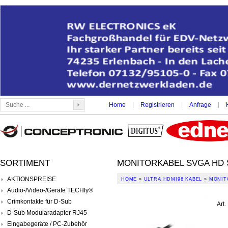
|
|
|
Home
Registrieren
Anfrage
SORTIMENT
MONITORKABEL SVGA HD S
AKTIONSPREISE
HOME
»
ULTRA HDMI96 KABEL
»
MONIT
Audio-/Video-/Geräte TECHly®
Crimkontakte für D-Sub
Art.
D-Sub Modularadapter RJ45
Eingabegeräte / PC-Zubehör