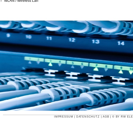
WLAN / Wireless Lan
IMPRESSUM
|
DATENSCHUTZ
|
AGB
| © BY
RW ELE