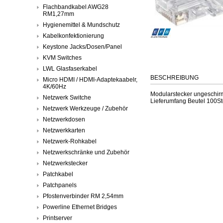
Flachbandkabel AWG28
RM1,27mm
Hygienemittel & Mundschutz
Kabelkonfektionierung
Keystone Jacks/Dosen/Panel
KVM Switches
LWL Glasfaserkabel
BESCHREIBUNG
Micro HDMI / HDMI-Adaptekaabelr,
4K/60Hz
Modularstecker ungeschirmt
Netzwerk Switche
Lieferumfang Beutel 100St
Netzwerk Werkzeuge / Zubehör
Netzwerkdosen
Netzwerkkarten
Netzwerk-Rohkabel
Netzwerkschränke und Zubehör
Netzwerkstecker
Patchkabel
Patchpanels
Pfostenverbinder RM 2,54mm
Powerline Ethernet Bridges
Printserver