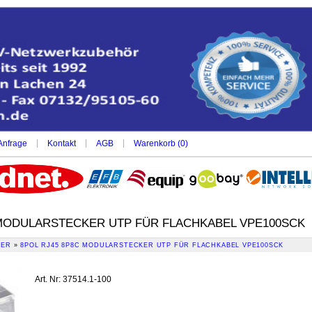
|
|
|
Anfrage
Kontakt
AGB
Warenkorb (
0
)
 MODULARSTECKER UTP FÜR FLACHKABEL VPE100SCK
KER
»
8POL RJ45 8P8C MODULARSTECKER UTP FÜR FLACHKABEL VPE100SCK
Art. Nr
:
37514.1-100