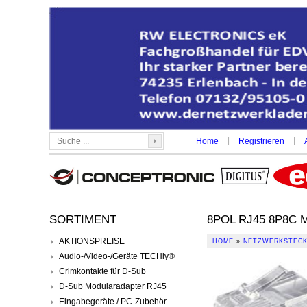
|
|
Home
Registrieren
SORTIMENT
8POL RJ45 8P8C
AKTIONSPREISE
HOME
»
NETZWERKSTEC
Audio-/Video-/Geräte TECHly®
Crimkontakte für D-Sub
D-Sub Modularadapter RJ45
Eingabegeräte / PC-Zubehör