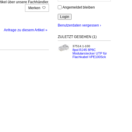
tikel über unsere Fachhändler.
Angemeldet bleiben
Merken
Benutzerdaten vergessen ›
Anfrage zu diesem Artikel »
ZULETZT GESEHEN (1)
37514.1-100
8pol RJ45 8P8C
Modularstecker UTP für
Flachkabel VPE100Sck