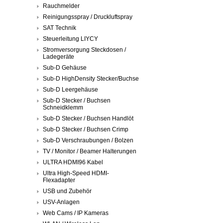
Rauchmelder
Reinigungsspray / Druckluftspray
SAT Technik
Steuerleitung LIYCY
Stromversorgung Steckdosen /
Ladegeräte
Sub-D Gehäuse
Sub-D HighDensity Stecker/Buchse
Sub-D Leergehäuse
Sub-D Stecker / Buchsen
Schneidklemm
Sub-D Stecker / Buchsen Handlöt
Sub-D Stecker / Buchsen Crimp
Sub-D Verschraubungen / Bolzen
TV / Monitor / Beamer Halterungen
ULTRA HDMI96 Kabel
Ultra High-Speed HDMI-
Flexadapter
USB und Zubehör
USV-Anlagen
Web Cams / IP Kameras