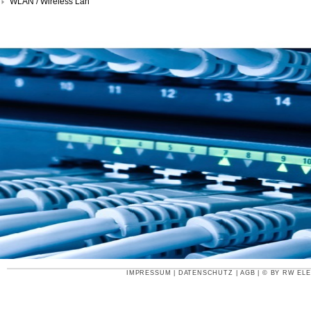
WLAN / Wireless Lan
IMPRESSUM
|
DATENSCHUTZ
|
AGB
| © BY
RW ELE