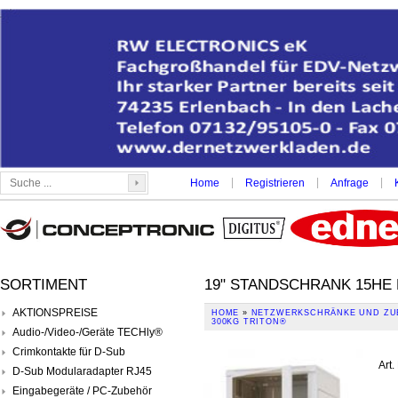
|
|
|
Home
Registrieren
Anfrage
SORTIMENT
19" STANDSCHRANK 15HE 
AKTIONSPREISE
HOME
»
NETZWERKSCHRÄNKE UND ZU
300KG TRITON®
Audio-/Video-/Geräte TECHly®
Crimkontakte für D-Sub
Art.
D-Sub Modularadapter RJ45
Eingabegeräte / PC-Zubehör