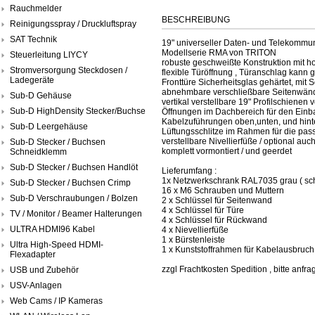
Rauchmelder
BESCHREIBUNG
Reinigungsspray / Druckluftspray
SAT Technik
19" universeller Daten- und Telekommun
Modellserie RMA von TRITON
Steuerleitung LIYCY
robuste geschweißte Konstruktion mit hoh
Stromversorgung Steckdosen /
flexible Türöffnung , Türanschlag kann
Ladegeräte
Fronttüre Sicherheitsglas gehärtet, mit 
abnehmbare verschließbare Seitenwä
Sub-D Gehäuse
vertikal verstellbare 19" Profilschienen 
Sub-D HighDensity Stecker/Buchse
Öffnungen im Dachbereich für den Einb
Kabelzuführungen oben,unten, und hin
Sub-D Leergehäuse
Lüftungsschlitze im Rahmen für die pass
verstellbare Nivellierfüße / optional au
Sub-D Stecker / Buchsen
komplett vormontiert / und geerdet
Schneidklemm
Sub-D Stecker / Buchsen Handlöt
Lieferumfang :
1x Netzwerkschrank RAL7035 grau ( sch
Sub-D Stecker / Buchsen Crimp
16 x M6 Schrauben und Muttern
Sub-D Verschraubungen / Bolzen
2 x Schlüssel für Seitenwand
4 x Schlüssel für Türe
TV / Monitor / Beamer Halterungen
4 x Schlüssel für Rückwand
ULTRA HDMI96 Kabel
4 x Nievellierfüße
1 x Bürstenleiste
Ultra High-Speed HDMI-
1 x Kunststoffrahmen für Kabelausbruch
Flexadapter
zzgl Frachtkosten Spedition , bitte anfra
USB und Zubehör
USV-Anlagen
Web Cams / IP Kameras