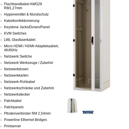
Flachbandkabel AWG28
RM1,27mm
Hygienemittel & Mundschutz
Kabelkonfektionierung
Keystone Jacks/Dosen/Panel
KVM Switches
LWL Glasfaserkabel
Micro HDMI / HDMI-Adaptekaabelr,
4K/60Hz
Netzwerk Switche
Netzwerk Werkzeuge / Zubehör
Netzwerkdosen
Netzwerkkarten
Netzwerk-Rohkabel
Netzwerkschränke und Zubehör
Netzwerkstecker
Patchkabel
Patchpanels
Pfostenverbinder RM 2,54mm
Powerline Ethernet Bridges
Printserver