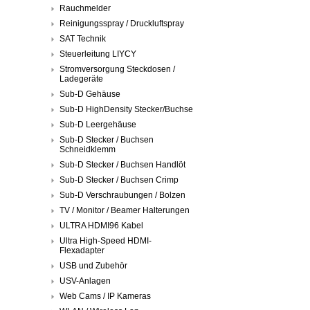
Rauchmelder
Reinigungsspray / Druckluftspray
SAT Technik
Steuerleitung LIYCY
Stromversorgung Steckdosen /
Ladegeräte
Sub-D Gehäuse
Sub-D HighDensity Stecker/Buchse
Sub-D Leergehäuse
Sub-D Stecker / Buchsen
Schneidklemm
Sub-D Stecker / Buchsen Handlöt
Sub-D Stecker / Buchsen Crimp
Sub-D Verschraubungen / Bolzen
TV / Monitor / Beamer Halterungen
ULTRA HDMI96 Kabel
Ultra High-Speed HDMI-
Flexadapter
USB und Zubehör
USV-Anlagen
Web Cams / IP Kameras