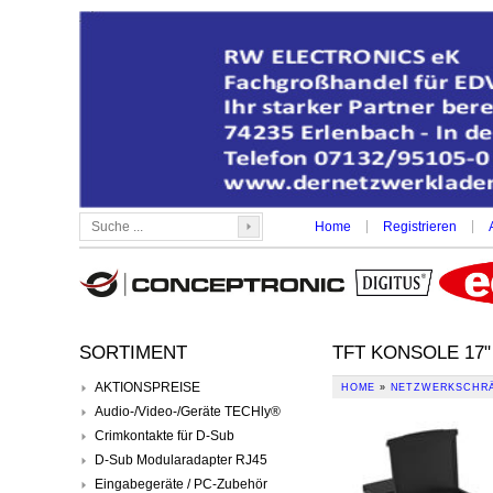
|
|
Home
Registrieren
SORTIMENT
TFT KONSOLE 17
AKTIONSPREISE
HOME
»
NETZWERKSCHRÄ
Audio-/Video-/Geräte TECHly®
Crimkontakte für D-Sub
D-Sub Modularadapter RJ45
Eingabegeräte / PC-Zubehör