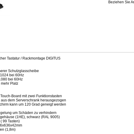
Beziehen Sie Ar
cher Tastatur / Rackmontage DIGITUS
cherer Schutzglasscheibe
x1024 bei 60Hz
1080 bei 60Hz
 mehr Platz
 Touch-Board mit zwei Funktionstasten
t aus dem Serverschrank herausgezogen
chirm kann um 120 Grad geneigt werden
iegelung um Schäden zu verhindern
hgehäuse (1HE), schwarz (RAL 9005)
( 99 Tasten)
446x636x42mm
fen (1,8m)