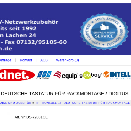
|
|
|
Anfrage
Kontakt
AGB
Warenkorb (
0
)
" DEUTSCHE TASTATUR FÜR RACKMONTAGE / DIGITUS
NKE UND ZUBEHÖR
»
TFT KONSOLE 17" DEUTSCHE TASTATUR FÜR RACKMONTAGE 
Art. Nr
:
DS-72001GE