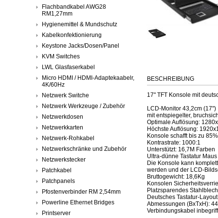
Flachbandkabel AWG28
RM1,27mm
Hygienemittel & Mundschutz
Kabelkonfektionierung
Keystone Jacks/Dosen/Panel
KVM Switches
LWL Glasfaserkabel
Micro HDMI / HDMI-Adaptekaabelr,
BESCHREIBUNG
4K/60Hz
17" TFT Konsole mit deuts
Netzwerk Switche
Netzwerk Werkzeuge / Zubehör
LCD-Monitor 43,2cm (17")
mit entspiegelter, bruchsi
Netzwerkdosen
Optimale Auflösung: 1280
Netzwerkkarten
Höchste Auflösung: 1920x
Konsole schafft bis zu 85%
Netzwerk-Rohkabel
Kontrastrate: 1000:1
Netzwerkschränke und Zubehör
Unterstützt: 16,7M Farben
Ultra-dünne Tastatur Maus
Netzwerkstecker
Die Konsole kann komplet
werden und der LCD-Bilds
Patchkabel
Bruttogewicht: 18,6Kg
Patchpanels
Konsolen Sicherheitsverr
Platzsparendes Stahlblec
Pfostenverbinder RM 2,54mm
Deutsches Tastatur-Layout 
Powerline Ethernet Bridges
Abmessungen (BxTxH): 
Verbindungskabel inbegrif
Printserver