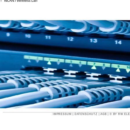
WLAN / Wireless Lan
IMPRESSUM
|
DATENSCHUTZ
|
AGB
| © BY
RW ELE