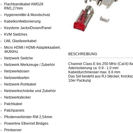
Flachbandkabel AWG28
RM1,27mm
Hygienemittel & Mundschutz
Kabelkonfektionierung
Keystone Jacks/Dosen/Panel
KVM Switches
LWL Glasfaserkabel
Micro HDMI / HDMI-Adaptekaabelr,
4K/60Hz
BESCHREIBUNG
Netzwerk Switche
Channel Class E bis 250 MHz (Cat.6) für
Netzwerk Werkzeuge / Zubehör
Aderisolierung ca. 0.9 - 1.0 mm
Netzwerkdosen
Kabeldurchmesser max. 6.6 mm
Das Set besteht aus RJ-Stecker, Knicksc
Netzwerkkarten
10er Packung
Netzwerk-Rohkabel
Netzwerkschränke und Zubehör
Netzwerkstecker
Patchkabel
Patchpanels
Pfostenverbinder RM 2,54mm
Powerline Ethernet Bridges
Printserver