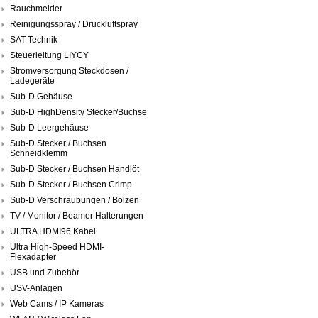
Rauchmelder
Reinigungsspray / Druckluftspray
SAT Technik
Steuerleitung LIYCY
Stromversorgung Steckdosen /
Ladegeräte
Sub-D Gehäuse
Sub-D HighDensity Stecker/Buchse
Sub-D Leergehäuse
Sub-D Stecker / Buchsen
Schneidklemm
Sub-D Stecker / Buchsen Handlöt
Sub-D Stecker / Buchsen Crimp
Sub-D Verschraubungen / Bolzen
TV / Monitor / Beamer Halterungen
ULTRA HDMI96 Kabel
Ultra High-Speed HDMI-
Flexadapter
USB und Zubehör
USV-Anlagen
Web Cams / IP Kameras