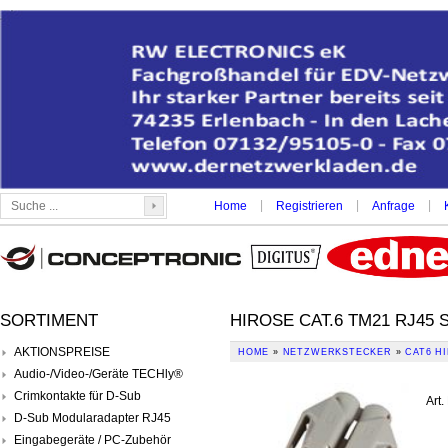
|
|
|
Home
Registrieren
Anfrage
SORTIMENT
HIROSE CAT.6 TM21 RJ45
AKTIONSPREISE
HOME
»
NETZWERKSTECKER
»
CAT6 H
Audio-/Video-/Geräte TECHly®
Crimkontakte für D-Sub
Art.
D-Sub Modularadapter RJ45
Eingabegeräte / PC-Zubehör