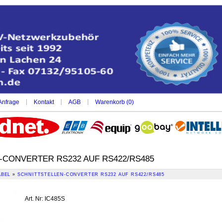
|
|
|
Anfrage
Kontakt
AGB
Warenkorb (
0
)
-CONVERTER RS232 AUF RS422/RS485
ABEL
»
SCHNITTSTELLEN-CONVERTER RS232 AUF RS422/RS485
Art. Nr
:
IC485S