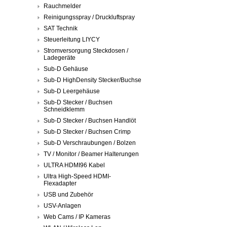
Rauchmelder
Reinigungsspray / Druckluftspray
SAT Technik
Steuerleitung LIYCY
Stromversorgung Steckdosen /
Ladegeräte
Sub-D Gehäuse
Sub-D HighDensity Stecker/Buchse
Sub-D Leergehäuse
Sub-D Stecker / Buchsen
Schneidklemm
Sub-D Stecker / Buchsen Handlöt
Sub-D Stecker / Buchsen Crimp
Sub-D Verschraubungen / Bolzen
TV / Monitor / Beamer Halterungen
ULTRA HDMI96 Kabel
Ultra High-Speed HDMI-
Flexadapter
USB und Zubehör
USV-Anlagen
Web Cams / IP Kameras