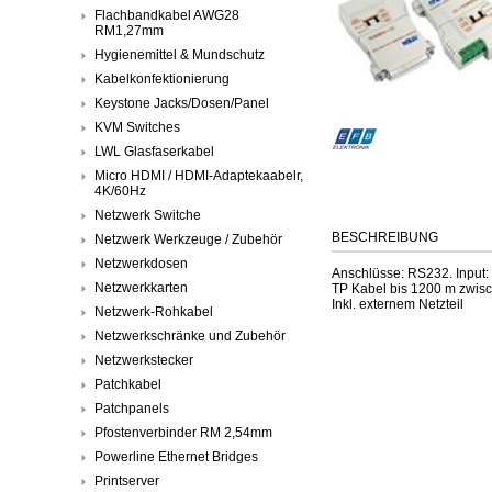
Flachbandkabel AWG28
RM1,27mm
Hygienemittel & Mundschutz
Kabelkonfektionierung
Keystone Jacks/Dosen/Panel
KVM Switches
LWL Glasfaserkabel
Micro HDMI / HDMI-Adaptekaabelr,
4K/60Hz
Netzwerk Switche
BESCHREIBUNG
Netzwerk Werkzeuge / Zubehör
Netzwerkdosen
Anschlüsse: RS232. Input:
Netzwerkkarten
TP Kabel bis 1200 m zwisch
Inkl. externem Netzteil
Netzwerk-Rohkabel
Netzwerkschränke und Zubehör
Netzwerkstecker
Patchkabel
Patchpanels
Pfostenverbinder RM 2,54mm
Powerline Ethernet Bridges
Printserver