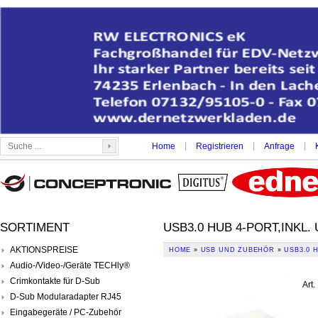
|
|
|
Home
Registrieren
Anfrage
SORTIMENT
USB3.0 HUB 4-PORT,INKL.
AKTIONSPREISE
HOME
»
USB UND ZUBEHÖR
»
USB3.0 
Audio-/Video-/Geräte TECHly®
Crimkontakte für D-Sub
Art.
D-Sub Modularadapter RJ45
Eingabegeräte / PC-Zubehör