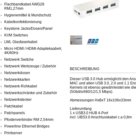
Flachbandkabel AWG28
RM1,27mm
Hygienemittel & Mundschutz
Kabelkonfektionierung
Keystone Jacks/Dosen/Panel
KVM Switches
LWL Glasfaserkabel
Micro HDMI / HDMI-Adaptekaabelr,
4K/60Hz
Netzwerk Switche
Netzwerk Werkzeuge / Zubehör
BESCHREIBUNG
Netzwerkdosen
Dieser USB 3.0 Hub ermöglicht den Ansc
Netzwerkkarten
MAC und allen USB 3.0, 2.0 und 1.1 End
Netzwerk-Rohkabel
Kernels ist ebenso gewährleistet wie 
(5Gbit/s/480/12/1,5 Mbps).
Netzwerkschränke und Zubehör
Netzwerkstecker
Abmessungen HxBxT 16x106x33mm
Patchkabel
Lieferumfang
Patchpanels
1 x USB3.0 HUB 4-Port
incl. UBS3.0 Anschlusskabel c.a 0,8m
Pfostenverbinder RM 2,54mm
Powerline Ethernet Bridges
Printserver