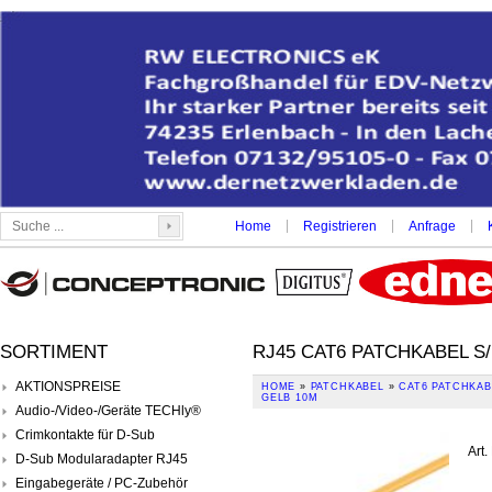
|
|
|
Home
Registrieren
Anfrage
SORTIMENT
RJ45 CAT6 PATCHKABEL S
AKTIONSPREISE
HOME
»
PATCHKABEL
»
CAT6 PATCHKAB
GELB 10M
Audio-/Video-/Geräte TECHly®
Crimkontakte für D-Sub
Art.
D-Sub Modularadapter RJ45
Eingabegeräte / PC-Zubehör