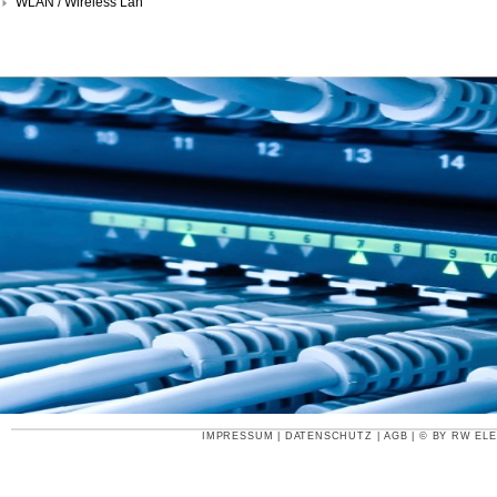
WLAN / Wireless Lan
IMPRESSUM
|
DATENSCHUTZ
|
AGB
| © BY
RW ELE