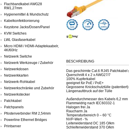
Flachbandkabel AWG28
RM1,27mm
Hygienemittel & Mundschutz
Kabelkonfektionierung
Keystone Jacks/Dosen/Panel
KVM Switches
LWL Glasfaserkabel
Micro HDMI / HDMI-Adaptekaabelr,
4K/60Hz
Netzwerk Switche
BESCHREIBUNG
Netzwerk Werkzeuge / Zubehör
Netzwerkdosen
Das geschirmte Cat.6 RJ45 Patchkabel g
Querschnitt 4 x 2 x AWG27/7
Netzwerkkarten
100% Kupferkabel
Netzwerk-Rohkabel
geeignet für PoE / PoE+
Gegossene Knickschutztülle (patentiert)
Netzwerkschränke und Zubehör
Längenaufdruck auf der Tülle
Netzwerkstecker
Außendurchmesser des Kabels 6,2 mm
Patchkabel
Flammwidrig nach IEC60332-1
Patchpanels
Halogen frei Ja
Raucharm Ja
Pfostenverbinder RM 2,54mm
Temperaturbereich 0 – 60 °C
NVP-Wert - %
Powerline Ethernet Bridges
Leiterwiderstand DC 185 O/km
Printserver
Schleifenwiderstand 370 O/km