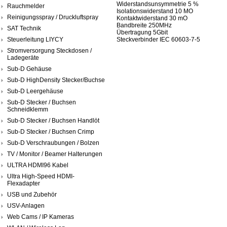
Widerstandsunsymmetrie 5 %
Rauchmelder
Isolationswiderstand 10 MO
Reinigungsspray / Druckluftspray
Kontaktwiderstand 30 mO
Bandbreite 250MHz
SAT Technik
Übertragung 5Gbit
Steuerleitung LIYCY
Steckverbinder IEC 60603-7-5
Stromversorgung Steckdosen /
Ladegeräte
Sub-D Gehäuse
Sub-D HighDensity Stecker/Buchse
Sub-D Leergehäuse
Sub-D Stecker / Buchsen
Schneidklemm
Sub-D Stecker / Buchsen Handlöt
Sub-D Stecker / Buchsen Crimp
Sub-D Verschraubungen / Bolzen
TV / Monitor / Beamer Halterungen
ULTRA HDMI96 Kabel
Ultra High-Speed HDMI-
Flexadapter
USB und Zubehör
USV-Anlagen
Web Cams / IP Kameras