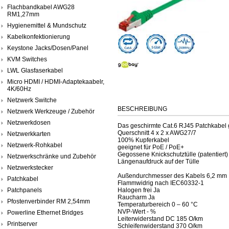
Flachbandkabel AWG28
RM1,27mm
Hygienemittel & Mundschutz
Kabelkonfektionierung
Keystone Jacks/Dosen/Panel
KVM Switches
LWL Glasfaserkabel
Micro HDMI / HDMI-Adaptekaabelr,
4K/60Hz
Netzwerk Switche
BESCHREIBUNG
Netzwerk Werkzeuge / Zubehör
Netzwerkdosen
Das geschirmte Cat.6 RJ45 Patchkabel g
Querschnitt 4 x 2 x AWG27/7
Netzwerkkarten
100% Kupferkabel
Netzwerk-Rohkabel
geeignet für PoE / PoE+
Gegossene Knickschutztülle (patentiert)
Netzwerkschränke und Zubehör
Längenaufdruck auf der Tülle
Netzwerkstecker
Außendurchmesser des Kabels 6,2 mm
Patchkabel
Flammwidrig nach IEC60332-1
Patchpanels
Halogen frei Ja
Raucharm Ja
Pfostenverbinder RM 2,54mm
Temperaturbereich 0 – 60 °C
NVP-Wert - %
Powerline Ethernet Bridges
Leiterwiderstand DC 185 O/km
Printserver
Schleifenwiderstand 370 O/km