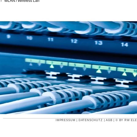
WLAN / Wireless Lan
IMPRESSUM
|
DATENSCHUTZ
|
AGB
| © BY
RW ELE