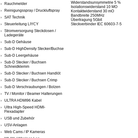
Widerstandsunsymmetrie 5 %
Rauchmelder
Isolationswiderstand 10 MO
Reinigungsspray / Druckluftspray
Kontaktwiderstand 30 mO
Bandbreite 250MHz
SAT Technik
Übertragung 5Gbit
Steuerleitung LIYCY
Steckverbinder IEC 60603-7-5
Stromversorgung Steckdosen /
Ladegeräte
Sub-D Gehäuse
Sub-D HighDensity Stecker/Buchse
Sub-D Leergehäuse
Sub-D Stecker / Buchsen
Schneidklemm
Sub-D Stecker / Buchsen Handlöt
Sub-D Stecker / Buchsen Crimp
Sub-D Verschraubungen / Bolzen
TV / Monitor / Beamer Halterungen
ULTRA HDMI96 Kabel
Ultra High-Speed HDMI-
Flexadapter
USB und Zubehör
USV-Anlagen
Web Cams / IP Kameras