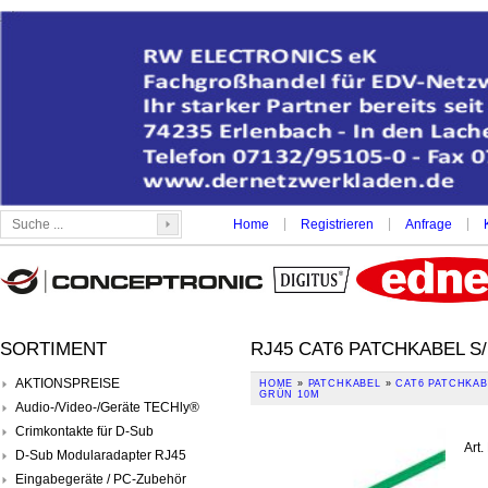
|
|
|
Home
Registrieren
Anfrage
SORTIMENT
RJ45 CAT6 PATCHKABEL S
AKTIONSPREISE
HOME
»
PATCHKABEL
»
CAT6 PATCHKAB
GRÜN 10M
Audio-/Video-/Geräte TECHly®
Crimkontakte für D-Sub
Art.
D-Sub Modularadapter RJ45
Eingabegeräte / PC-Zubehör