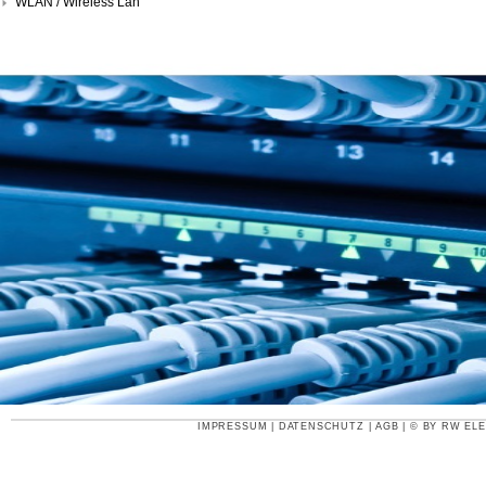
WLAN / Wireless Lan
IMPRESSUM
|
DATENSCHUTZ
|
AGB
| © BY
RW ELE