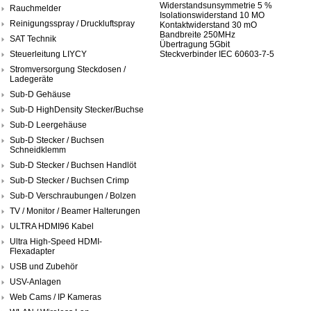
Widerstandsunsymmetrie 5 %
Rauchmelder
Isolationswiderstand 10 MO
Reinigungsspray / Druckluftspray
Kontaktwiderstand 30 mO
Bandbreite 250MHz
SAT Technik
Übertragung 5Gbit
Steuerleitung LIYCY
Steckverbinder IEC 60603-7-5
Stromversorgung Steckdosen /
Ladegeräte
Sub-D Gehäuse
Sub-D HighDensity Stecker/Buchse
Sub-D Leergehäuse
Sub-D Stecker / Buchsen
Schneidklemm
Sub-D Stecker / Buchsen Handlöt
Sub-D Stecker / Buchsen Crimp
Sub-D Verschraubungen / Bolzen
TV / Monitor / Beamer Halterungen
ULTRA HDMI96 Kabel
Ultra High-Speed HDMI-
Flexadapter
USB und Zubehör
USV-Anlagen
Web Cams / IP Kameras