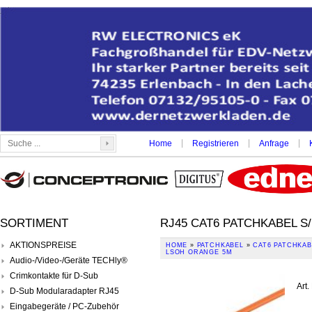
|
|
|
Home
Registrieren
Anfrage
SORTIMENT
RJ45 CAT6 PATCHKABEL S
AKTIONSPREISE
HOME
»
PATCHKABEL
»
CAT6 PATCHKABE
LSOH ORANGE 5M
Audio-/Video-/Geräte TECHly®
Crimkontakte für D-Sub
Art.
D-Sub Modularadapter RJ45
Eingabegeräte / PC-Zubehör