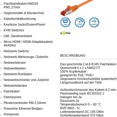
Flachbandkabel AWG28
RM1,27mm
Hygienemittel & Mundschutz
Kabelkonfektionierung
Keystone Jacks/Dosen/Panel
KVM Switches
LWL Glasfaserkabel
Micro HDMI / HDMI-Adaptekaabelr,
4K/60Hz
Netzwerk Switche
BESCHREIBUNG
Netzwerk Werkzeuge / Zubehör
Netzwerkdosen
Das geschirmte Cat.6 RJ45 Patchkabel g
Querschnitt 4 x 2 x AWG27/7
Netzwerkkarten
100% Kupferkabel
Netzwerk-Rohkabel
geeignet für PoE / PoE+
Gegossene Knickschutztülle (patentiert)
Netzwerkschränke und Zubehör
Längenaufdruck auf der Tülle
Netzwerkstecker
Außendurchmesser des Kabels 6,2 mm
Patchkabel
Flammwidrig nach IEC60332-1
Patchpanels
Halogen frei Ja
Raucharm Ja
Pfostenverbinder RM 2,54mm
Temperaturbereich 0 – 60 °C
NVP-Wert - %
Powerline Ethernet Bridges
Leiterwiderstand DC 185 O/km
Printserver
Schleifenwiderstand 370 O/km