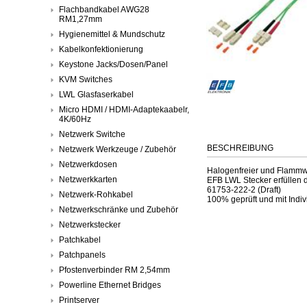
Flachbandkabel AWG28
RM1,27mm
Hygienemittel & Mundschutz
Kabelkonfektionierung
Keystone Jacks/Dosen/Panel
KVM Switches
LWL Glasfaserkabel
Micro HDMI / HDMI-Adaptekaabelr,
4K/60Hz
Netzwerk Switche
BESCHREIBUNG
Netzwerk Werkzeuge / Zubehör
Netzwerkdosen
Halogenfreier und Flammw
Netzwerkkarten
EFB LWL Stecker erfüllen 
61753-222-2 (Draft)
Netzwerk-Rohkabel
100% geprüft und mit Indiv
Netzwerkschränke und Zubehör
Netzwerkstecker
Patchkabel
Patchpanels
Pfostenverbinder RM 2,54mm
Powerline Ethernet Bridges
Printserver