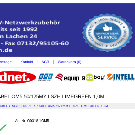
|
|
|
Anfrage
Kontakt
AGB
Warenkorb (
0
)
BEL OM5 50/125MY LSZH LIMEGREEN 1,0M
ABEL
»
SC/SC DUPLEX KABEL OM5 50/125MY LSZH LIMEGREEN 1,0M
Art. Nr
:
O0318.1OM5