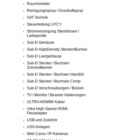
Rauchmelder
Reinigungsspray / Druckluftspray
SAT Technik
Steuerleitung LIYCY
Stromversorgung Steckdosen /
Ladegeräte
Sub-D Gehäuse
Sub-D HighDensity Stecker/Buchse
Sub-D Leergehäuse
Sub-D Stecker / Buchsen
Schneidklemm
Sub-D Stecker / Buchsen Handlöt
Sub-D Stecker / Buchsen Crimp
Sub-D Verschraubungen / Bolzen
TV / Monitor / Beamer Halterungen
ULTRA HDMI96 Kabel
Ultra High-Speed HDMI-
Flexadapter
USB und Zubehör
USV-Anlagen
Web Cams / IP Kameras