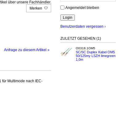
tikel über unsere Fachhändler.
Angemeldet bleiben
Merken
Benutzerdaten vergessen ›
ZULETZT GESEHEN (1)
O0318.1OM5
Anfrage zu diesem Artikel »
SC/SC Duplex Kabel OM5
50/125my LSZH limegreen
1,0m
1 für Multimode nach IEC-