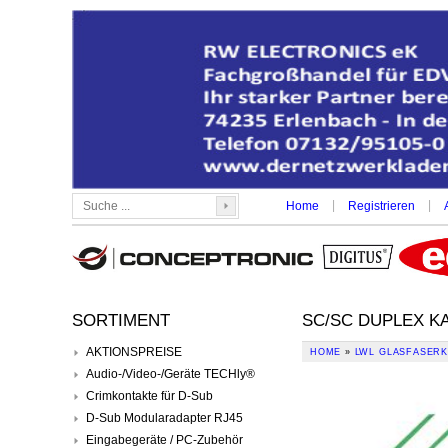
|
|
Home
Registrieren
SORTIMENT
SC/SC DUPLEX KA
AKTIONSPREISE
HOME
»
LWL GLASFASERK
Audio-/Video-/Geräte TECHly®
Crimkontakte für D-Sub
D-Sub Modularadapter RJ45
Eingabegeräte / PC-Zubehör