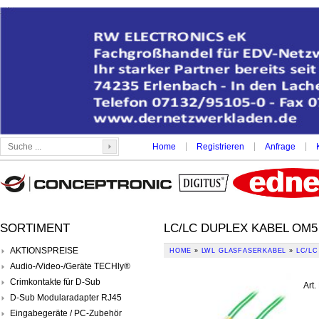
|
|
|
Home
Registrieren
Anfrage
SORTIMENT
LC/LC DUPLEX KABEL OM5
AKTIONSPREISE
HOME
»
LWL GLASFASERKABEL
»
LC/LC
Audio-/Video-/Geräte TECHly®
Crimkontakte für D-Sub
Art.
D-Sub Modularadapter RJ45
Eingabegeräte / PC-Zubehör