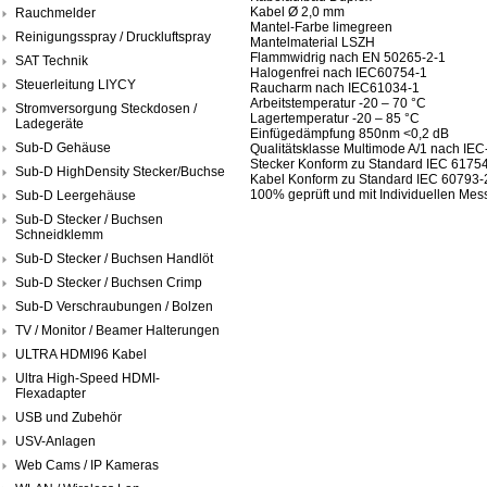
Kabel Ø 2,0 mm
Rauchmelder
Mantel-Farbe limegreen
Reinigungsspray / Druckluftspray
Mantelmaterial LSZH
Flammwidrig nach EN 50265-2-1
SAT Technik
Halogenfrei nach IEC60754-1
Steuerleitung LIYCY
Raucharm nach IEC61034-1
Arbeitstemperatur -20 – 70 °C
Stromversorgung Steckdosen /
Lagertemperatur -20 – 85 °C
Ladegeräte
Einfügedämpfung 850nm <0,2 dB
Sub-D Gehäuse
Qualitätsklasse Multimode A/1 nach IE
Stecker Konform zu Standard IEC 6175
Sub-D HighDensity Stecker/Buchse
Kabel Konform zu Standard IEC 60793-
100% geprüft und mit Individuellen Mess
Sub-D Leergehäuse
Sub-D Stecker / Buchsen
Schneidklemm
Sub-D Stecker / Buchsen Handlöt
Sub-D Stecker / Buchsen Crimp
Sub-D Verschraubungen / Bolzen
TV / Monitor / Beamer Halterungen
ULTRA HDMI96 Kabel
Ultra High-Speed HDMI-
Flexadapter
USB und Zubehör
USV-Anlagen
Web Cams / IP Kameras