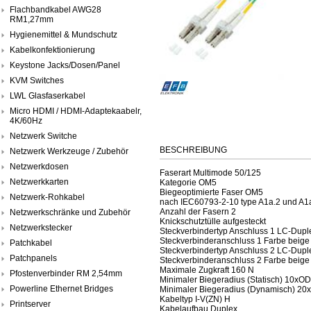
Flachbandkabel AWG28
RM1,27mm
Hygienemittel & Mundschutz
Kabelkonfektionierung
Keystone Jacks/Dosen/Panel
KVM Switches
LWL Glasfaserkabel
Micro HDMI / HDMI-Adaptekaabelr,
4K/60Hz
Netzwerk Switche
BESCHREIBUNG
Netzwerk Werkzeuge / Zubehör
Netzwerkdosen
Faserart Multimode 50/125
Netzwerkkarten
Kategorie OM5
Biegeoptimierte Faser OM5
Netzwerk-Rohkabel
nach IEC60793-2-10 type A1a.2 und A1
Anzahl der Fasern 2
Netzwerkschränke und Zubehör
Knickschutztülle aufgesteckt
Netzwerkstecker
Steckverbindertyp Anschluss 1 LC-Dupl
Steckverbinderanschluss 1 Farbe beige
Patchkabel
Steckverbindertyp Anschluss 2 LC-Dupl
Patchpanels
Steckverbinderanschluss 2 Farbe beige
Maximale Zugkraft 160 N
Pfostenverbinder RM 2,54mm
Minimaler Biegeradius (Statisch) 10xOD
Powerline Ethernet Bridges
Minimaler Biegeradius (Dynamisch) 20
Kabeltyp I-V(ZN) H
Printserver
Kabelaufbau Duplex