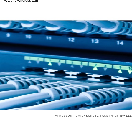
WLAN / Wireless Lan
IMPRESSUM
|
DATENSCHUTZ
|
AGB
| © BY
RW ELE