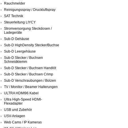
Rauchmelder
Reinigungsspray / Druckluftspray
SAT Technik
Steuerleitung LIYCY
Stromversorgung Steckdosen /
Ladegeräte
Sub-D Gehäuse
Sub-D HighDensity Stecker/Buchse
Sub-D Leergehäuse
Sub-D Stecker / Buchsen
Schneidklemm
Sub-D Stecker / Buchsen Handlöt
Sub-D Stecker / Buchsen Crimp
Sub-D Verschraubungen / Bolzen
TV / Monitor / Beamer Halterungen
ULTRA HDMI96 Kabel
Ultra High-Speed HDMI-
Flexadapter
USB und Zubehör
USV-Anlagen
Web Cams / IP Kameras