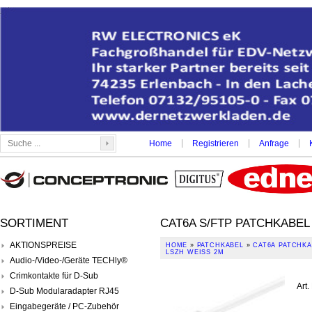
|
|
|
Home
Registrieren
Anfrage
SORTIMENT
CAT6A S/FTP PATCHKABEL
AKTIONSPREISE
HOME
»
PATCHKABEL
»
CAT6A PATCHKA
LSZH WEISS 2M
Audio-/Video-/Geräte TECHly®
Crimkontakte für D-Sub
Art.
D-Sub Modularadapter RJ45
Eingabegeräte / PC-Zubehör