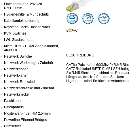
Flachbandkabel AWG28
RM1,27mm
Hygienemittel & Mundschutz
Kabelkonfektionierung
Keystone Jacks/Dosen/Panel
KVM Switches
LWL Glasfaserkabel
Micro HDMI / HDMI-Adaptekaabelr,
4K/60Hz
BESCHREIBUNG
Netzwerk Switche
Netzwerk Werkzeuge / Zubehör
CAT6a Patchkabel 600Mhz 2xRJ45 Ste
CAT7 Rohkabel S/FTP PIMF LSZH haloge
Netzwerkdosen
2 x RJ45 Stecker geschirmt mit Rastna
Netzwerkkarten
Längenaufdruck auf beiden Steckern
Highspeedkabel für höchste Anforderu
Netzwerk-Rohkabel
Netzwerkschränke und Zubehör
Netzwerkstecker
Patchkabel
Patchpanels
Pfostenverbinder RM 2,54mm
Powerline Ethernet Bridges
Printserver