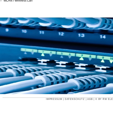
WLAN / Wireless Lan
IMPRESSUM
|
DATENSCHUTZ
|
AGB
| © BY
RW ELE