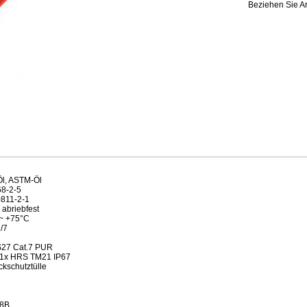
Beziehen Sie Ar
Öl, ASTM-Öl
68-2-5
0811-2-1
 abriebfest
 ~ +75°C
/7
S27 Cat.7 PUR
 1x HRS TM21 IP67
ickschutztülle
68B