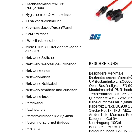
Flachbandkabel AWG28
RM1,27mm
Hygienemittel & Mundschutz
Kabelkonfektionierung
Keystone Jacks/Dosen/Panel
KVM Switches
LWL Glasfaserkabel
Micro HDMI / HDMI-Adaptekaabelr,
4K/60Hz
Netzwerk Switche
BESCHREIBUNG
Netzwerk Werkzeuge / Zubehör
Netzwerkdosen
Besondere Merkmale
Netzwerkkarten
Beständig gegen Mineral-
UV Beständigkeit: IEC600
Netzwerk-Rohkabel
Ozon-Beständigkeit: EN 6
Mantelmaterial: PUR, hoch
Netzwerkschränke und Zubehör
Temperaturbereich: -35°C
Netzwerkstecker
Querschnitt: 4 x 2 x AWG27
Kabeldurchmesser: 5,9mm
Patchkabel
Kabeltyp: Draka UC900 S
Patchpanels
Steckertyp: 1x HRS TM21,
Art der Tülle: Montierte Kn
Pfostenverbinder RM 2,54mm
Kategorie: Cat.6A
Powerline Ethernet Bridges
Übertragung: 10Gbit
Bandbreite: 500MHz
Printserver
Belegung: nach TIA/EIA 5