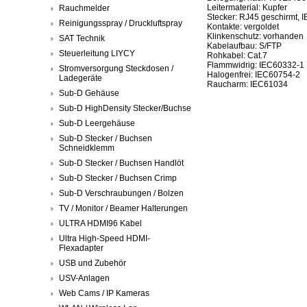
Leitermaterial: Kupfer
Rauchmelder
Stecker: RJ45 geschirmt, 
Reinigungsspray / Druckluftspray
Kontakte: vergoldet
Klinkenschutz: vorhanden
SAT Technik
Kabelaufbau: S/FTP
Steuerleitung LIYCY
Rohkabel: Cat.7
Flammwidrig: IEC60332-1
Stromversorgung Steckdosen /
Halogenfrei: IEC60754-2
Ladegeräte
Raucharm: IEC61034
Sub-D Gehäuse
Sub-D HighDensity Stecker/Buchse
Sub-D Leergehäuse
Sub-D Stecker / Buchsen
Schneidklemm
Sub-D Stecker / Buchsen Handlöt
Sub-D Stecker / Buchsen Crimp
Sub-D Verschraubungen / Bolzen
TV / Monitor / Beamer Halterungen
ULTRA HDMI96 Kabel
Ultra High-Speed HDMI-
Flexadapter
USB und Zubehör
USV-Anlagen
Web Cams / IP Kameras