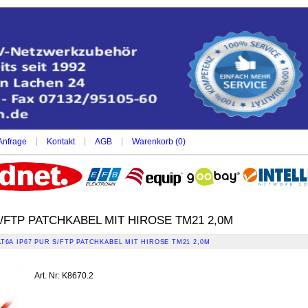
|
|
|
Anfrage
Kontakt
AGB
Warenkorb (
0
)
S/FTP PATCHKABEL MIT HIROSE TM21 2,0M
T6A IP67 PUR S/FTP PATCHKABEL MIT HIROSE TM21 2,0M
Art. Nr
:
K8670.2