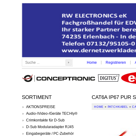
|
|
Home
Registrieren
SORTIMENT
CAT6A IP67 PUR 
AKTIONSPREISE
HOME
»
PATCHKABEL
»
CA
Audio-/Video-/Geräte TECHly®
Crimkontakte für D-Sub
D-Sub Modularadapter RJ45
Eingabegeräte / PC-Zubehör