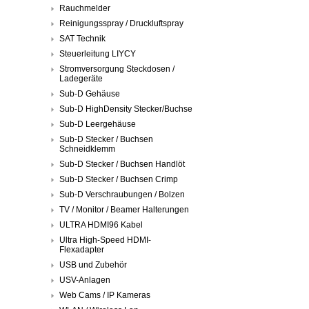
Rauchmelder
Reinigungsspray / Druckluftspray
SAT Technik
Steuerleitung LIYCY
Stromversorgung Steckdosen /
Ladegeräte
Sub-D Gehäuse
Sub-D HighDensity Stecker/Buchse
Sub-D Leergehäuse
Sub-D Stecker / Buchsen
Schneidklemm
Sub-D Stecker / Buchsen Handlöt
Sub-D Stecker / Buchsen Crimp
Sub-D Verschraubungen / Bolzen
TV / Monitor / Beamer Halterungen
ULTRA HDMI96 Kabel
Ultra High-Speed HDMI-
Flexadapter
USB und Zubehör
USV-Anlagen
Web Cams / IP Kameras