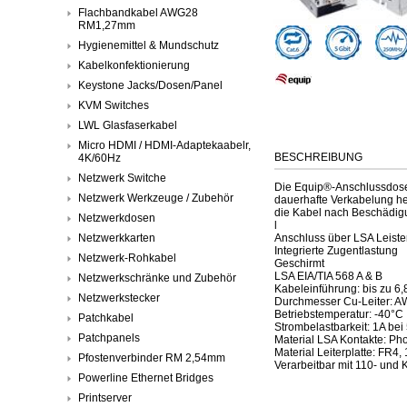
Flachbandkabel AWG28
RM1,27mm
Hygienemittel & Mundschutz
Kabelkonfektionierung
Keystone Jacks/Dosen/Panel
KVM Switches
LWL Glasfaserkabel
Micro HDMI / HDMI-Adaptekaabelr,
BESCHREIBUNG
4K/60Hz
Netzwerk Switche
Die Equip®-Anschlussdose 
Netzwerk Werkzeuge / Zubehör
dauerhafte Verkabelung he
die Kabel nach Beschädig
Netzwerkdosen
l
Netzwerkkarten
Anschluss über LSA Leist
Integrierte Zugentlastung
Netzwerk-Rohkabel
Geschirmt
LSA EIA/TIA 568 A & B
Netzwerkschränke und Zubehör
Kabeleinführung: bis zu 6
Netzwerkstecker
Durchmesser Cu-Leiter: AWG
Betriebstemperatur: -40°C 
Patchkabel
Strombelastbarkeit: 1A bei
Patchpanels
Material LSA Kontakte: Ph
Material Leiterplatte: FR4,
Pfostenverbinder RM 2,54mm
Verarbeitbar mit 110- un
Powerline Ethernet Bridges
Printserver