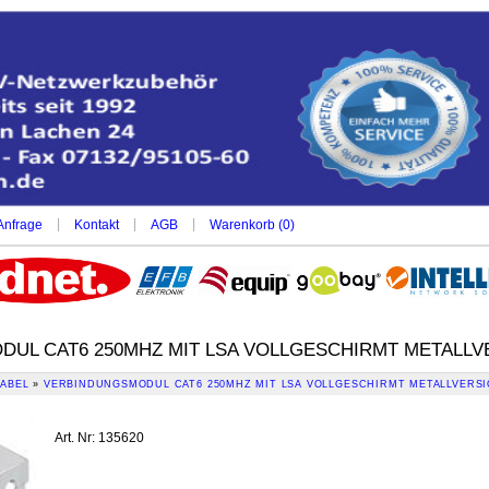
|
|
|
Anfrage
Kontakt
AGB
Warenkorb (
0
)
UL CAT6 250MHZ MIT LSA VOLLGESCHIRMT METALLVE
ABEL
»
VERBINDUNGSMODUL CAT6 250MHZ MIT LSA VOLLGESCHIRMT METALLVERSI
Art. Nr
:
135620