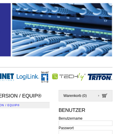
RSION / EQUIP®
Warenkorb (
0
)
ON / EQUIP®
BENUTZER
Benutzername
Passwort