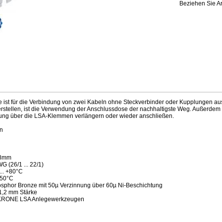
Beziehen Sie Ar
ist für die Verbindung von zwei Kabeln ohne Steckverbinder oder Kupplungen au
rstellen, ist die Verwendung der Anschlussdose der nachhaltigste Weg. Außerdem
ung über die LSA-Klemmen verlängern oder wieder anschließen.
en
,8mm
 (26/1 ... 22/1)
... +80°C
 50°C
osphor Bronze mit 50µ Verzinnung über 60µ Ni-Beschichtung
 1,2 mm Stärke
d KRONE LSA Anlegewerkzeugen