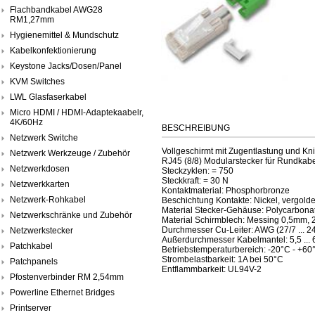
Flachbandkabel AWG28
RM1,27mm
Hygienemittel & Mundschutz
Kabelkonfektionierung
Keystone Jacks/Dosen/Panel
KVM Switches
LWL Glasfaserkabel
Micro HDMI / HDMI-Adaptekaabelr,
4K/60Hz
BESCHREIBUNG
Netzwerk Switche
Vollgeschirmt mit Zugentlastung und K
Netzwerk Werkzeuge / Zubehör
RJ45 (8/8) Modularstecker für Rundkab
Netzwerkdosen
Steckzyklen: = 750
Steckkraft: = 30 N
Netzwerkkarten
Kontaktmaterial: Phosphorbronze
Netzwerk-Rohkabel
Beschichtung Kontakte: Nickel, vergolde
Material Stecker-Gehäuse: Polycarbonat
Netzwerkschränke und Zubehör
Material Schirmblech: Messing 0,5mm, 2
Durchmesser Cu-Leiter: AWG (27/7 ... 24
Netzwerkstecker
Außerdurchmesser Kabelmantel: 5,5 ...
Patchkabel
Betriebstemperaturbereich: -20°C - +60
Strombelastbarkeit: 1A bei 50°C
Patchpanels
Entflammbarkeit: UL94V-2
Pfostenverbinder RM 2,54mm
Powerline Ethernet Bridges
Printserver