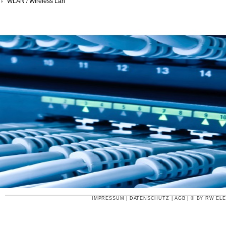
WLAN / Wireless Lan
IMPRESSUM
|
DATENSCHUTZ
|
AGB
| © BY
RW ELE