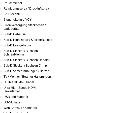
Rauchmelder
Reinigungsspray / Druckluftspray
SAT Technik
Steuerleitung LIYCY
Stromversorgung Steckdosen /
Ladegeräte
Sub-D Gehäuse
Sub-D HighDensity Stecker/Buchse
Sub-D Leergehäuse
Sub-D Stecker / Buchsen
Schneidklemm
Sub-D Stecker / Buchsen Handlöt
Sub-D Stecker / Buchsen Crimp
Sub-D Verschraubungen / Bolzen
TV / Monitor / Beamer Halterungen
ULTRA HDMI96 Kabel
Ultra High-Speed HDMI-
Flexadapter
USB und Zubehör
USV-Anlagen
Web Cams / IP Kameras