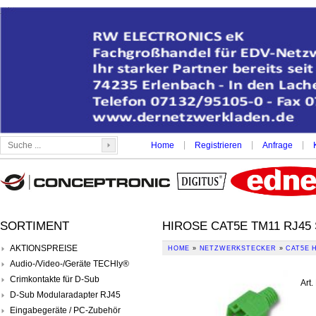
|
|
|
Home
Registrieren
Anfrage
SORTIMENT
HIROSE CAT5E TM11 RJ45
AKTIONSPREISE
HOME
»
NETZWERKSTECKER
»
CAT5E 
Audio-/Video-/Geräte TECHly®
Crimkontakte für D-Sub
Art.
D-Sub Modularadapter RJ45
Eingabegeräte / PC-Zubehör