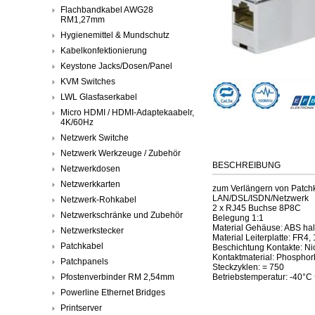
Flachbandkabel AWG28
RM1,27mm
Hygienemittel & Mundschutz
Kabelkonfektionierung
Keystone Jacks/Dosen/Panel
KVM Switches
LWL Glasfaserkabel
Micro HDMI / HDMI-Adaptekaabelr,
4K/60Hz
Netzwerk Switche
Netzwerk Werkzeuge / Zubehör
BESCHREIBUNG
Netzwerkdosen
Netzwerkkarten
zum Verlängern von Patch
LAN/DSL/ISDN/Netzwerk
Netzwerk-Rohkabel
2 x RJ45 Buchse 8P8C
Netzwerkschränke und Zubehör
Belegung 1:1
Material Gehäuse: ABS hal
Netzwerkstecker
Material Leiterplatte: FR4,
Patchkabel
Beschichtung Kontakte: Nic
Kontaktmaterial: Phospho
Patchpanels
Steckzyklen: = 750
Pfostenverbinder RM 2,54mm
Betriebstemperatur: -40°C
Powerline Ethernet Bridges
Printserver