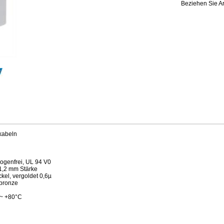
Beziehen Sie Ar
kabeln
ogenfrei, UL 94 V0
 1,2 mm Stärke
kel, vergoldet 0,6µ
rbronze
 ~ +80°C