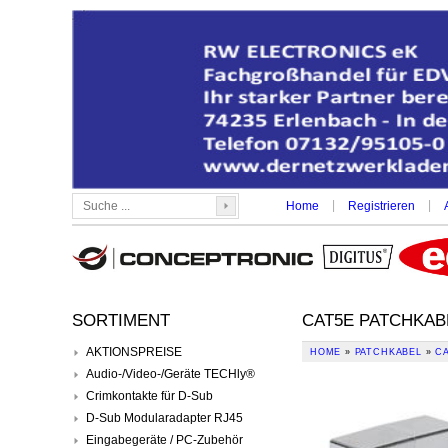
|
|
Home
Registrieren
SORTIMENT
CAT5E PATCHKAB
AKTIONSPREISE
HOME
»
PATCHKABEL
»
C
Audio-/Video-/Geräte TECHly®
Crimkontakte für D-Sub
D-Sub Modularadapter RJ45
Eingabegeräte / PC-Zubehör