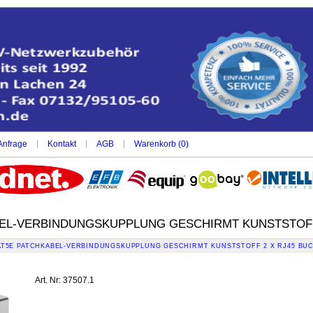
|
|
|
Anfrage
Kontakt
AGB
Warenkorb (
0
)
EL-VERBINDUNGSKUPPLUNG GESCHIRMT KUNSTSTOFF
AT5E PATCHKABEL-VERBINDUNGSKUPPLUNG GESCHIRMT KUNSTSTOFF 2 X RJ45 BU
Art. Nr
:
37507.1