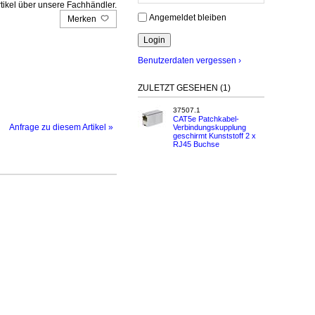
tikel über unsere Fachhändler.
Angemeldet bleiben
Merken
Benutzerdaten vergessen ›
ZULETZT GESEHEN (1)
37507.1
CAT5e Patchkabel-
Anfrage zu diesem Artikel »
Verbindungskupplung
geschirmt Kunststoff 2 x
RJ45 Buchse