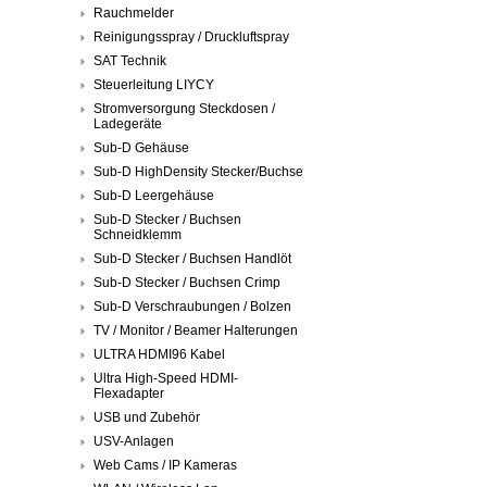
Rauchmelder
Reinigungsspray / Druckluftspray
SAT Technik
Steuerleitung LIYCY
Stromversorgung Steckdosen /
Ladegeräte
Sub-D Gehäuse
Sub-D HighDensity Stecker/Buchse
Sub-D Leergehäuse
Sub-D Stecker / Buchsen
Schneidklemm
Sub-D Stecker / Buchsen Handlöt
Sub-D Stecker / Buchsen Crimp
Sub-D Verschraubungen / Bolzen
TV / Monitor / Beamer Halterungen
ULTRA HDMI96 Kabel
Ultra High-Speed HDMI-
Flexadapter
USB und Zubehör
USV-Anlagen
Web Cams / IP Kameras