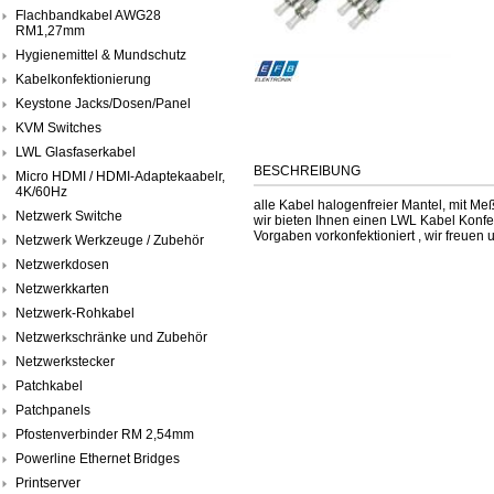
Flachbandkabel AWG28
RM1,27mm
Hygienemittel & Mundschutz
Kabelkonfektionierung
Keystone Jacks/Dosen/Panel
KVM Switches
LWL Glasfaserkabel
BESCHREIBUNG
Micro HDMI / HDMI-Adaptekaabelr,
4K/60Hz
alle Kabel halogenfreier Mantel, mit M
Netzwerk Switche
wir bieten Ihnen einen LWL Kabel Konfe
Vorgaben vorkonfektioniert , wir freuen u
Netzwerk Werkzeuge / Zubehör
Netzwerkdosen
Netzwerkkarten
Netzwerk-Rohkabel
Netzwerkschränke und Zubehör
Netzwerkstecker
Patchkabel
Patchpanels
Pfostenverbinder RM 2,54mm
Powerline Ethernet Bridges
Printserver