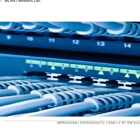
WLAN / Wireless Lan
IMPRESSUM
|
DATENSCHUTZ
|
AGB
| © BY
RW ELE