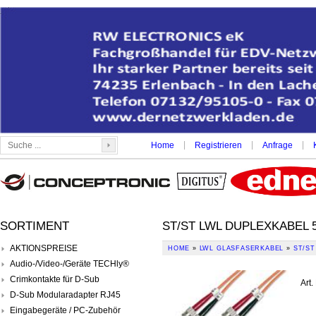
|
|
|
Home
Registrieren
Anfrage
SORTIMENT
ST/ST LWL DUPLEXKABEL 
AKTIONSPREISE
HOME
»
LWL GLASFASERKABEL
»
ST/ST
Audio-/Video-/Geräte TECHly®
Crimkontakte für D-Sub
Art.
D-Sub Modularadapter RJ45
Eingabegeräte / PC-Zubehör