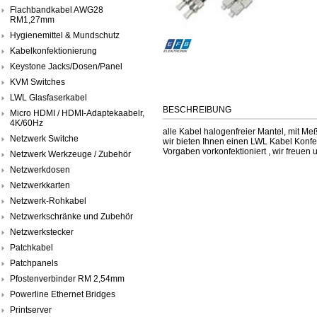
Flachbandkabel AWG28
RM1,27mm
Hygienemittel & Mundschutz
Kabelkonfektionierung
Keystone Jacks/Dosen/Panel
KVM Switches
LWL Glasfaserkabel
BESCHREIBUNG
Micro HDMI / HDMI-Adaptekaabelr,
4K/60Hz
alle Kabel halogenfreier Mantel, mit M
Netzwerk Switche
wir bieten Ihnen einen LWL Kabel Konfe
Vorgaben vorkonfektioniert , wir freuen u
Netzwerk Werkzeuge / Zubehör
Netzwerkdosen
Netzwerkkarten
Netzwerk-Rohkabel
Netzwerkschränke und Zubehör
Netzwerkstecker
Patchkabel
Patchpanels
Pfostenverbinder RM 2,54mm
Powerline Ethernet Bridges
Printserver