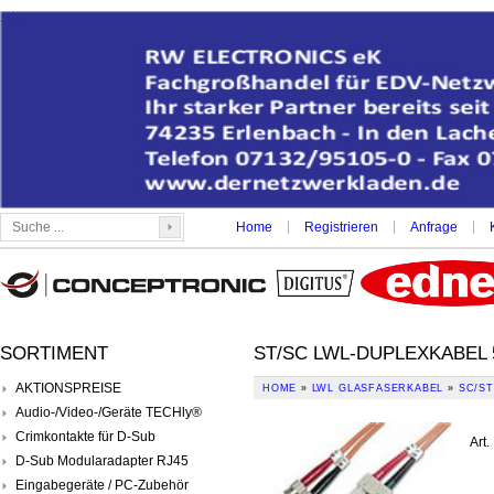
|
|
|
Home
Registrieren
Anfrage
SORTIMENT
ST/SC LWL-DUPLEXKABEL 
AKTIONSPREISE
HOME
»
LWL GLASFASERKABEL
»
SC/ST
Audio-/Video-/Geräte TECHly®
Crimkontakte für D-Sub
Art.
D-Sub Modularadapter RJ45
Eingabegeräte / PC-Zubehör