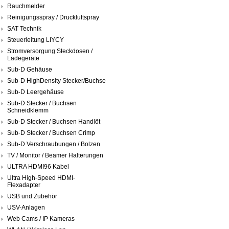
Rauchmelder
Reinigungsspray / Druckluftspray
SAT Technik
Steuerleitung LIYCY
Stromversorgung Steckdosen /
Ladegeräte
Sub-D Gehäuse
Sub-D HighDensity Stecker/Buchse
Sub-D Leergehäuse
Sub-D Stecker / Buchsen
Schneidklemm
Sub-D Stecker / Buchsen Handlöt
Sub-D Stecker / Buchsen Crimp
Sub-D Verschraubungen / Bolzen
TV / Monitor / Beamer Halterungen
ULTRA HDMI96 Kabel
Ultra High-Speed HDMI-
Flexadapter
USB und Zubehör
USV-Anlagen
Web Cams / IP Kameras