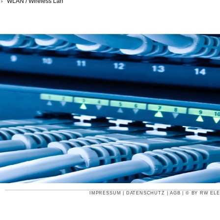
WLAN / Wireless Lan
IMPRESSUM
|
DATENSCHUTZ
|
AGB
| © BY
RW ELE