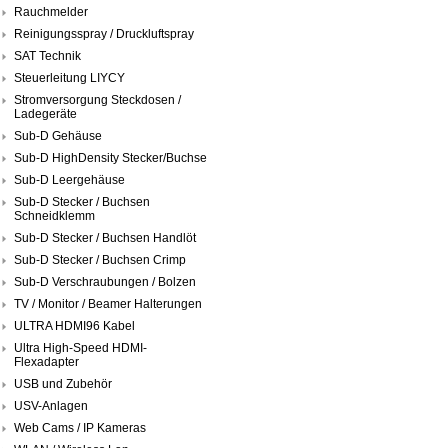
Rauchmelder
Reinigungsspray / Druckluftspray
SAT Technik
Steuerleitung LIYCY
Stromversorgung Steckdosen /
Ladegeräte
Sub-D Gehäuse
Sub-D HighDensity Stecker/Buchse
Sub-D Leergehäuse
Sub-D Stecker / Buchsen
Schneidklemm
Sub-D Stecker / Buchsen Handlöt
Sub-D Stecker / Buchsen Crimp
Sub-D Verschraubungen / Bolzen
TV / Monitor / Beamer Halterungen
ULTRA HDMI96 Kabel
Ultra High-Speed HDMI-
Flexadapter
USB und Zubehör
USV-Anlagen
Web Cams / IP Kameras