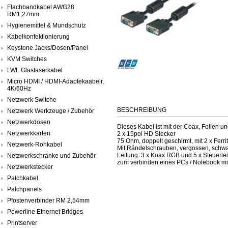
Flachbandkabel AWG28
RM1,27mm
Hygienemittel & Mundschutz
Kabelkonfektionierung
Keystone Jacks/Dosen/Panel
KVM Switches
LWL Glasfaserkabel
Micro HDMI / HDMI-Adaptekaabelr,
4K/60Hz
Netzwerk Switche
BESCHREIBUNG
Netzwerk Werkzeuge / Zubehör
Netzwerkdosen
Dieses Kabel ist mit der Coax, Folien 
Netzwerkkarten
2 x 15pol HD Stecker
75 Ohm, doppelt geschirmt, mit 2 x Ferri
Netzwerk-Rohkabel
Mit Rändelschrauben, vergossen, schw
Leitung: 3 x Koax RGB und 5 x Steuerle
Netzwerkschränke und Zubehör
zum verbinden eines PCs / Notebook mi
Netzwerkstecker
Patchkabel
Patchpanels
Pfostenverbinder RM 2,54mm
Powerline Ethernet Bridges
Printserver