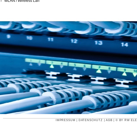
WLAN / Wireless Lan
IMPRESSUM
|
DATENSCHUTZ
|
AGB
| © BY
RW ELE