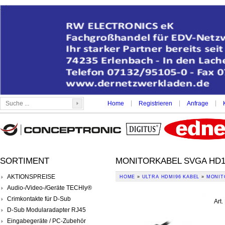
|
|
|
Home
Registrieren
Anfrage
SORTIMENT
MONITORKABEL SVGA HD15
AKTIONSPREISE
HOME
»
ULTRA HDMI96 KABEL
»
MONIT
Audio-/Video-/Geräte TECHly®
Crimkontakte für D-Sub
Art.
D-Sub Modularadapter RJ45
Eingabegeräte / PC-Zubehör