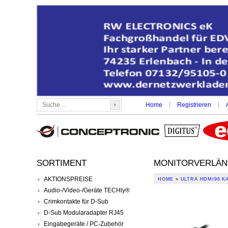
|
|
Home
Registrieren
SORTIMENT
MONITORVERLÄNG
AKTIONSPREISE
HOME
»
ULTRA HDMI96 K
Audio-/Video-/Geräte TECHly®
Crimkontakte für D-Sub
D-Sub Modularadapter RJ45
Eingabegeräte / PC-Zubehör