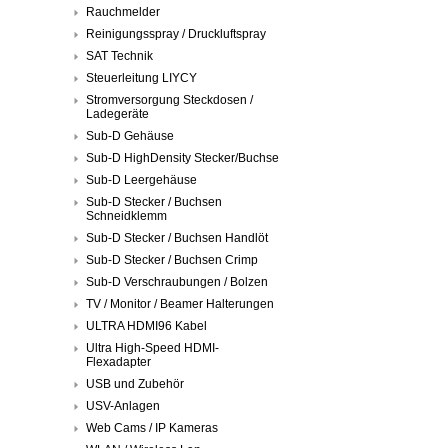
Rauchmelder
Reinigungsspray / Druckluftspray
SAT Technik
Steuerleitung LIYCY
Stromversorgung Steckdosen /
Ladegeräte
Sub-D Gehäuse
Sub-D HighDensity Stecker/Buchse
Sub-D Leergehäuse
Sub-D Stecker / Buchsen
Schneidklemm
Sub-D Stecker / Buchsen Handlöt
Sub-D Stecker / Buchsen Crimp
Sub-D Verschraubungen / Bolzen
TV / Monitor / Beamer Halterungen
ULTRA HDMI96 Kabel
Ultra High-Speed HDMI-
Flexadapter
USB und Zubehör
USV-Anlagen
Web Cams / IP Kameras