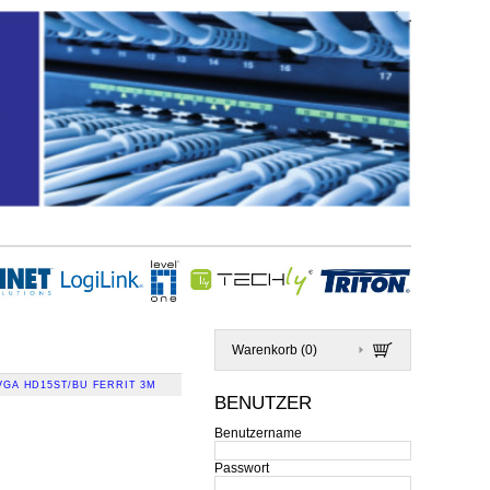
Warenkorb (
0
)
GA HD15ST/BU FERRIT 3M
BENUTZER
Benutzername
Passwort