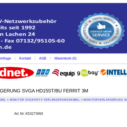
|
|
|
Anfrage
Kontakt
AGB
Warenkorb (
0
)
ERUNG SVGA HD15ST/BU FERRIT 3M
ABEL
»
MONITOR SVGA/HDTV VERLÄNGERUNGSKABEL
»
MONITORVERLÄNGERUNG SV
Art. Nr
:
K5327SW3