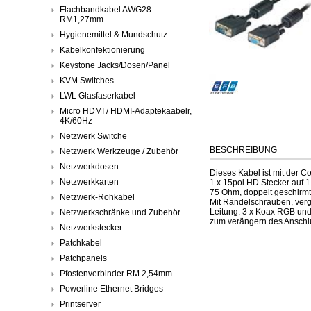
Flachbandkabel AWG28
RM1,27mm
Hygienemittel & Mundschutz
Kabelkonfektionierung
Keystone Jacks/Dosen/Panel
KVM Switches
LWL Glasfaserkabel
Micro HDMI / HDMI-Adaptekaabelr,
4K/60Hz
Netzwerk Switche
BESCHREIBUNG
Netzwerk Werkzeuge / Zubehör
Netzwerkdosen
Dieses Kabel ist mit der 
Netzwerkkarten
1 x 15pol HD Stecker auf 
75 Ohm, doppelt geschirmt,
Netzwerk-Rohkabel
Mit Rändelschrauben, ver
Leitung: 3 x Koax RGB und
Netzwerkschränke und Zubehör
zum verängern des Anschl
Netzwerkstecker
Patchkabel
Patchpanels
Pfostenverbinder RM 2,54mm
Powerline Ethernet Bridges
Printserver