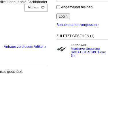
tikel über unsere Fachhändler.
Angemeldet bleiben
Merken
Benutzerdaten vergessen ›
ZULETZT GESEHEN (1)
K5327SW3
Anfrage zu diesem Artikel »
Monitorverlängerung
SVGA HD15ST/BU Ferrit
3m
üsse geschützt.