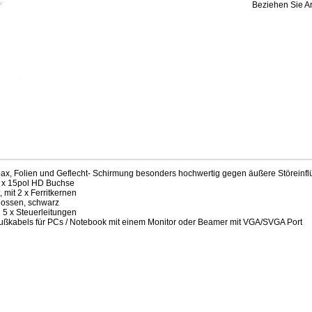
Beziehen Sie Ar
Coax, Folien und Geflecht- Schirmung besonders hochwertig gegen äußere Störeinfl
1 x 15pol HD Buchse
 mit 2 x Ferritkernen
gossen, schwarz
 5 x Steuerleitungen
ußkabels für PCs / Notebook mit einem Monitor oder Beamer mit VGA/SVGA Port