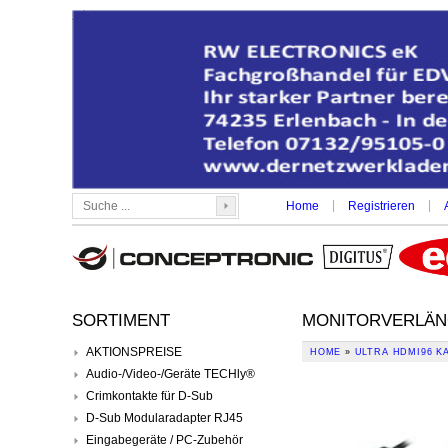
|
|
Home
Registrieren
SORTIMENT
MONITORVERLÄNG
AKTIONSPREISE
HOME
»
ULTRA HDMI96 K
Audio-/Video-/Geräte TECHly®
Crimkontakte für D-Sub
D-Sub Modularadapter RJ45
Eingabegeräte / PC-Zubehör