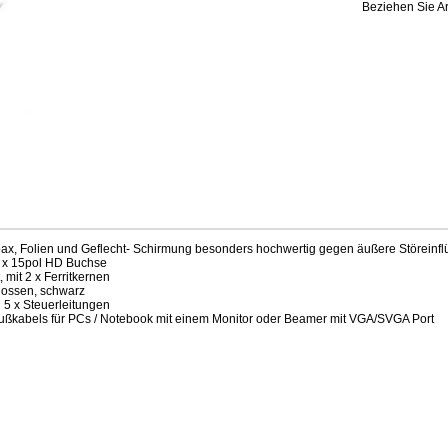
Beziehen Sie Ar
Coax, Folien und Geflecht- Schirmung besonders hochwertig gegen äußere Störeinfl
1 x 15pol HD Buchse
 mit 2 x Ferritkernen
gossen, schwarz
 5 x Steuerleitungen
ußkabels für PCs / Notebook mit einem Monitor oder Beamer mit VGA/SVGA Port