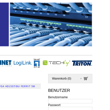
Warenkorb (
0
)
GA HD15ST/BU FERRIT 5M
BENUTZER
Benutzername
Passwort