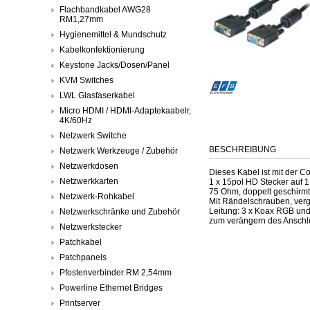
Flachbandkabel AWG28
RM1,27mm
Hygienemittel & Mundschutz
Kabelkonfektionierung
Keystone Jacks/Dosen/Panel
KVM Switches
LWL Glasfaserkabel
Micro HDMI / HDMI-Adaptekaabelr,
4K/60Hz
Netzwerk Switche
BESCHREIBUNG
Netzwerk Werkzeuge / Zubehör
Netzwerkdosen
Dieses Kabel ist mit der 
Netzwerkkarten
1 x 15pol HD Stecker auf 
75 Ohm, doppelt geschirmt,
Netzwerk-Rohkabel
Mit Rändelschrauben, ver
Leitung: 3 x Koax RGB und
Netzwerkschränke und Zubehör
zum verängern des Anschl
Netzwerkstecker
Patchkabel
Patchpanels
Pfostenverbinder RM 2,54mm
Powerline Ethernet Bridges
Printserver