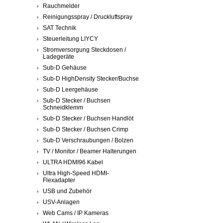
Rauchmelder
Reinigungsspray / Druckluftspray
SAT Technik
Steuerleitung LIYCY
Stromversorgung Steckdosen /
Ladegeräte
Sub-D Gehäuse
Sub-D HighDensity Stecker/Buchse
Sub-D Leergehäuse
Sub-D Stecker / Buchsen
Schneidklemm
Sub-D Stecker / Buchsen Handlöt
Sub-D Stecker / Buchsen Crimp
Sub-D Verschraubungen / Bolzen
TV / Monitor / Beamer Halterungen
ULTRA HDMI96 Kabel
Ultra High-Speed HDMI-
Flexadapter
USB und Zubehör
USV-Anlagen
Web Cams / IP Kameras