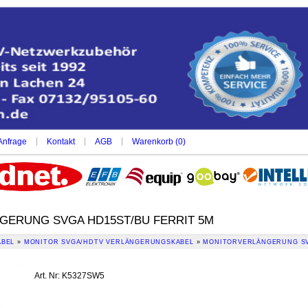
|
|
|
Anfrage
Kontakt
AGB
Warenkorb (
0
)
ERUNG SVGA HD15ST/BU FERRIT 5M
ABEL
»
MONITOR SVGA/HDTV VERLÄNGERUNGSKABEL
»
MONITORVERLÄNGERUNG SV
Art. Nr
:
K5327SW5