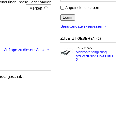
tikel über unsere Fachhändler.
Angemeldet bleiben
Merken
Benutzerdaten vergessen ›
ZULETZT GESEHEN (1)
K5327SW5
Anfrage zu diesem Artikel »
Monitorverlängerung
SVGA HD15ST/BU Ferrit
5m
üsse geschützt.